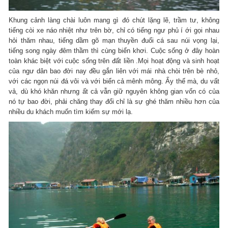
Khung cảnh làng chài luôn mang gì đó chút lặng lẽ, trầm tư, không
tiếng còi xe náo nhiệt như trên bờ, chỉ có tiếng ngư phủ í ới gọi nhau
hỏi thăm nhau, tiếng dầm gõ mạn thuyền đuổi cá sau núi vọng lại,
tiếng song ngày đêm thầm thì cùng biển khơi. Cuộc sống ở đây hoàn
toàn khác biệt với cuộc sống trên đất liền .Mọi hoạt động và sinh hoạt
của ngư dân bao đời nay đều gắn liên với mái nhà chòi trên bè nhỏ,
với các ngọn núi đá vôi và với biển cả mênh mông. Ấy thế mà, du vất
vả, dù khó khăn nhưng ất cả vẫn giữ nguyên không gian vốn có của
nó tự bao đời, phải chăng thay đổi chỉ là sự ghé thăm nhiều hơn của
nhiều du khách muốn tìm kiếm sự mới lạ.