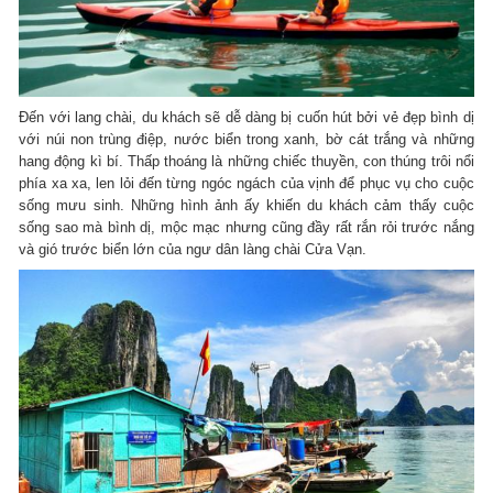
Đến với lang chài, du khách sẽ dễ dàng bị cuốn hút bởi vẻ đẹp bình dị
với núi non trùng điệp, nước biển trong xanh, bờ cát trắng và những
hang động kì bí. Thấp thoáng là những chiếc thuyền, con thúng trôi nổi
phía xa xa, len lỏi đến từng ngóc ngách của vịnh để phục vụ cho cuộc
sống mưu sinh. Những hình ảnh ấy khiến du khách cảm thấy cuộc
sống sao mà bình dị, mộc mạc nhưng cũng đầy rất rắn rỏi trước nắng
và gió trước biển lớn của ngư dân làng chài Cửa Vạn.