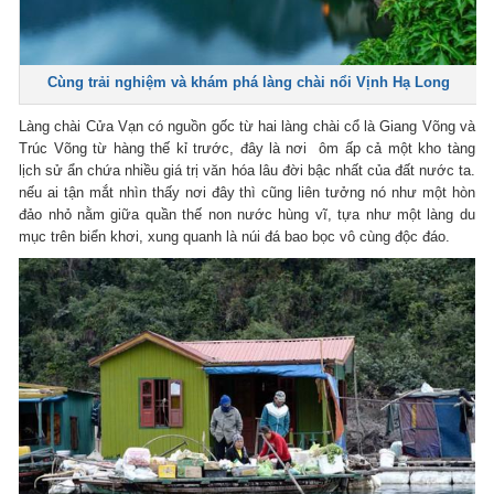
Cùng trải nghiệm và khám phá làng chài nổi Vịnh Hạ Long
Làng chài Cửa Vạn có nguồn gốc từ hai làng chài cổ là Giang Võng và
Trúc Võng từ hàng thế kỉ trước, đây là nơi ôm ấp cả một kho tàng
lịch sử ẩn chứa nhiều giá trị văn hóa lâu đời bậc nhất của đất nước ta.
nếu ai tận mắt nhìn thấy nơi đây thì cũng liên tưởng nó như một hòn
đảo nhỏ nằm giữa quần thế non nước hùng vĩ, tựa như một làng du
mục trên biển khơi, xung quanh là núi đá bao bọc vô cùng độc đáo.