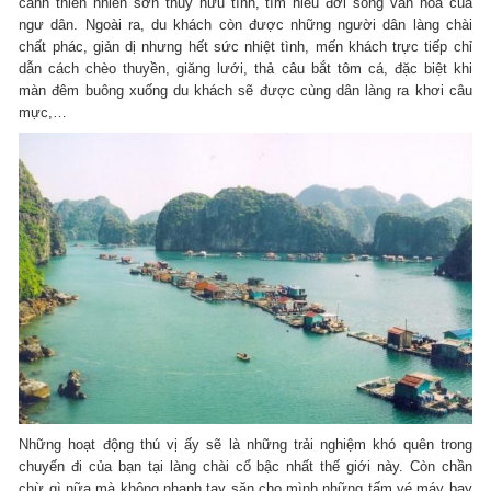
cảnh thiên nhiên sơn thủy hữu tình, tìm hiểu đời sống văn hóa của
ngư dân. Ngoài ra, du khách còn được những người dân làng chài
chất phác, giản dị nhưng hết sức nhiệt tình, mến khách trực tiếp chỉ
dẫn cách chèo thuyền, giăng lưới, thả câu bắt tôm cá, đặc biệt khi
màn đêm buông xuống du khách sẽ được cùng dân làng ra khơi câu
mực,…
Những hoạt động thú vị ấy sẽ là những trải nghiệm khó quên trong
chuyến đi của bạn tại làng chài cổ bậc nhất thế giới này. Còn chần
chừ gì nữa mà không nhanh tay săn cho mình những tấm vé máy bay