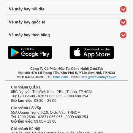
Vé máy bay nội địa
click to expand contents
Vé máy bay quốc tế
click to expand contents
Vé máy bay theo hãng
click to expand contents
Công Ty Cổ Phần Đầu Tư Công Nghệ GeekTek
Địa chỉ: 47A Lê Trọng Tấn, Khu Phố 5, P.Tân Sơn Nhì, TP.HCM
MST: 0318310839 - Tel:
1900 2690
- Email:
info@sanvemaybay.vn
Chi nhánh Quận 1
95C Nguyễn Thị Minh Khai, P.Bến Thành, TP.HCM
Tel
: 1900 2690 - 02871 065 065 - 0898 400 254
Giờ làm việc
: 08:30 – 21:00
Chi nhánh Gò Vấp
55A Quang Trung, P.10, Q.Gò Vấp, TP.HCM
Tel
: 1900 2690 - 02871 065 065 - 0899 400 254
Giờ làm việc
: 09:00 – 19:00
Chi nhánh Hà Nội