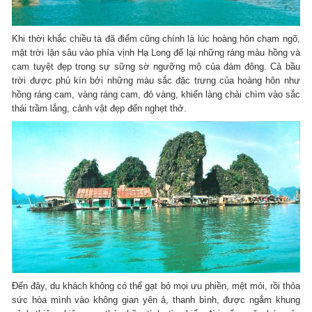
Khi thời khắc chiều tà đã điểm cũng chính là lúc hoàng hôn chạm ngõ,
mặt trời lặn sâu vào phía vịnh Hạ Long để lại những ráng màu hồng và
cam tuyệt đẹp trong sự sững sờ ngưỡng mộ của đám đông. Cả bầu
trời được phủ kín bởi những màu sắc đặc trưng của hoàng hôn như
hồng ráng cam, vàng ráng cam, đỏ vàng, khiến làng chài chìm vào sắc
thái trầm lắng, cảnh vật đẹp đến nghẹt thở.
Đến đây, du khách không có thể gạt bỏ mọi ưu phiền, mệt mỏi, rồi thỏa
sức hòa mình vào không gian yên ả, thanh bình, được ngắm khung