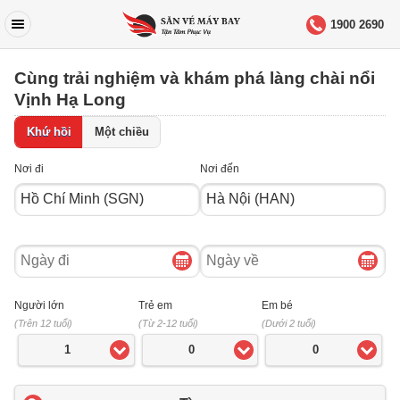
1900 2690
Cùng trải nghiệm và khám phá làng chài nổi
Vịnh Hạ Long
Khứ hồi
Một chiều
Nơi đi
Nơi đến
Ngày
Ngày
đi
về
Người lớn
Trẻ em
Em bé
(Trên 12 tuổi)
(Từ 2-12 tuổi)
(Dưới 2 tuổi)
1
0
0