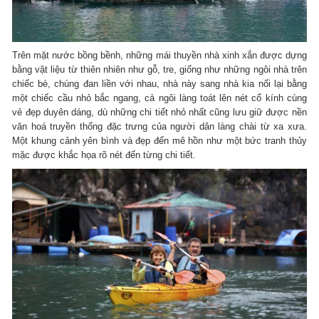
Trên mặt nước bồng bềnh, những mái thuyền nhà xinh xắn được dựng
bằng vật liệu từ thiên nhiên như gỗ, tre, giống như những ngôi nhà trên
chiếc bè, chúng đan liền với nhau, nhà này sang nhà kia nối lại bằng
một chiếc cầu nhỏ bắc ngang, cả ngôi làng toát lên nét cổ kính cùng
vẻ đẹp duyên dáng, dù những chi tiết nhỏ nhất cũng lưu giữ được nền
văn hoá truyền thống đặc trưng của người dân làng chài từ xa xưa.
Một khung cảnh yên bình và đẹp đến mê hồn như một bức tranh thủy
mặc được khắc họa rõ nét đến từng chi tiết.