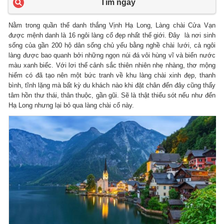
Tìm ngay
Nằm trong quần thể danh thắng Vịnh Hạ Long, Làng chài Cửa Vạn
được mệnh danh là 16 ngôi làng cổ đẹp nhất thế giới. Đây là nơi sinh
sống của gần 200 hộ dân sống chủ yếu bằng nghề chài lưới, cả ngôi
làng được bao quanh bởi những ngọn núi đá vôi hùng vĩ và biển nước
màu xanh biếc. Với lơi thế cảnh sắc thiên nhiên nhẹ nhàng, thơ mộng
hiếm có đã tạo nên một bức tranh về khu làng chài xinh đẹp, thanh
bình, tĩnh lặng mà bất kỳ du khách nào khi đặt chân đến đây cũng thấy
tâm hồn thư thái, thân thuộc, gần gũi. Sẽ là thật thiếu sót nếu như đến
Hạ Long nhưng lại bỏ qua làng chài cổ này.