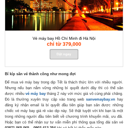
Vé máy bay Hồ Chí Minh đi Hà Nội
chỉ từ 379,000
Bí kíp săn vé thành công như mong đợi
Để mua vé máy bay trong dịp Tết là thách thức lớn với nhiều người.
Nhưng nếu bạn nắm vững những bí quyết dưới đây thì có thể săn
được nhiều
vé máy bay
tháng 2 này với mức giá vô cùng phải chăng.
Đó là thường xuyên truy cập vào trang web
sanvemaybay.vn
hay
đăng ký nhận email là bí quyết đầu tiên giúp bạn săn được những
chiếc vé máy bay giá rẻ vào dịp này. Sẽ thật tuyệt vời khi bạn là một
trong những người đầu tiên biết về chương trình khuyến mãi, ưu đãi.
Hoặc bạn có thể nhận sự tư vấn miễn phí thông qua tổng đài săn vé
02871 065 065 – 0903 413 254
khi có bất kì thắc mắc nào.