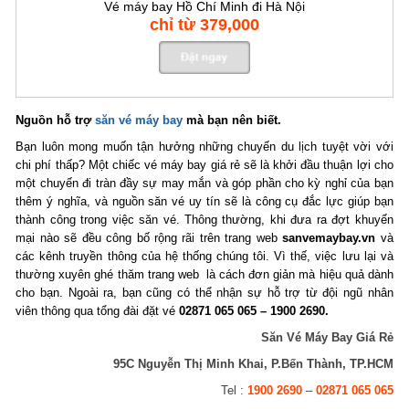
Vé máy bay Hồ Chí Minh đi Hà Nội
chỉ từ 379,000
Nguồn hỗ trợ
săn vé máy bay
mà bạn nên biết.
Bạn luôn mong muốn tận hưởng những chuyến du lịch tuyệt vời với
chi phí thấp? Một chiếc vé máy bay giá rẻ sẽ là khởi đầu thuận lợi cho
một chuyến đi tràn đầy sự may mắn và góp phần cho kỳ nghỉ của bạn
thêm ý nghĩa, và nguồn săn vé uy tín sẽ là công cụ đắc lực giúp bạn
thành công trong việc săn vé. Thông thường, khi đưa ra đợt khuyến
mại nào sẽ đều công bố rộng rãi trên trang web
sanvemaybay.vn
và
các kênh truyền thông của hệ thống chúng tôi. Vì thế, việc lưu lại và
thường xuyên ghé thăm trang web là cách đơn giản mà hiệu quả dành
cho bạn. Ngoài ra, bạn cũng có thể nhận sự hỗ trợ từ đội ngũ nhân
viên thông qua tổng đài đặt vé
02871 065 065 – 1900 2690.
Săn Vé Máy Bay Giá Rẻ
95C Nguyễn Thị Minh Khai, P.Bến Thành, TP.HCM
Tel :
1900 2690
–
02871 065 065