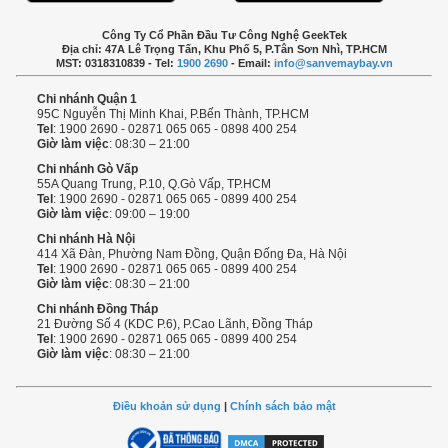
Công Ty Cổ Phần Đầu Tư Công Nghệ GeekTek
Địa chỉ: 47A Lê Trọng Tấn, Khu Phố 5, P.Tân Sơn Nhì, TP.HCM
MST: 0318310839 - Tel:
1900 2690
- Email:
info@sanvemaybay.vn
Chi nhánh Quận 1
95C Nguyễn Thị Minh Khai, P.Bến Thành, TP.HCM
Tel
: 1900 2690 - 02871 065 065 - 0898 400 254
Giờ làm việc
: 08:30 – 21:00
Chi nhánh Gò Vấp
55A Quang Trung, P.10, Q.Gò Vấp, TP.HCM
Tel
: 1900 2690 - 02871 065 065 - 0899 400 254
Giờ làm việc
: 09:00 – 19:00
Chi nhánh Hà Nội
414 Xã Đàn, Phường Nam Đồng, Quận Đống Đa, Hà Nội
Tel
: 1900 2690 - 02871 065 065 - 0899 400 254
Giờ làm việc
: 08:30 – 21:00
Chi nhánh Đồng Tháp
21 Đường Số 4 (KDC P.6), P.Cao Lãnh, Đồng Tháp
Tel
: 1900 2690 - 02871 065 065 - 0899 400 254
Giờ làm việc
: 08:30 – 21:00
Điều khoản sử dụng
|
Chính sách bảo mật