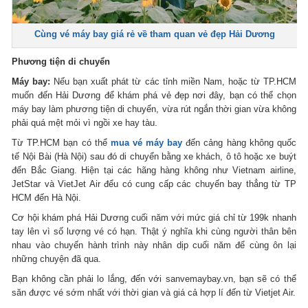
Cùng vé máy bay giá rẻ về tham quan vẻ đẹp Hải Dương
Phương tiện di chuyển
Máy bay:
Nếu bạn xuất phát từ các tỉnh miền Nam, hoặc từ TP.HCM
muốn đến Hải Dương để khám phá vẻ đẹp nơi đây, bạn có thể chọn
máy bay làm phương tiện di chuyển, vừa rút ngắn thời gian vừa không
phải quá mệt mỏi vì ngồi xe hay tàu.
Từ TP.HCM bạn có thể
mua vé máy bay
đến cảng hàng không quốc
tế Nội Bài (Hà Nội) sau đó di chuyển bằng xe khách, ô tô hoặc xe buýt
đến Bắc Giang. Hiện tại các hãng hàng không như Vietnam airline,
JetStar và VietJet Air đểu có cung cấp các chuyến bay thẳng từ TP
HCM đến Hà Nội.
Cơ hội khám phá Hải Dương cuối năm với mức giá chỉ từ 199k nhanh
tay lên vì số lượng vé có hạn. Thật ý nghĩa khi cùng người thân bên
nhau vào chuyến hành trình này nhân dịp cuối năm để cùng ôn lại
những chuyện đã qua.
Bạn không cần phải lo lắng, đến với sanvemaybay.vn, bạn sẽ có thể
săn được vé sớm nhất với thời gian và giá cả hợp lí đến từ Vietjet Air.