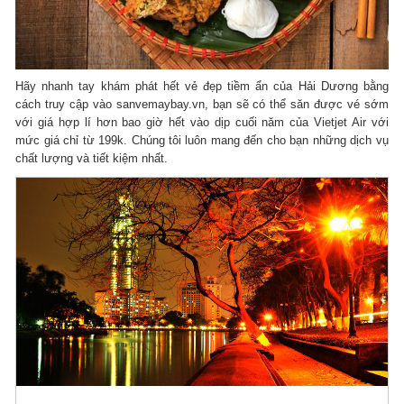
Hãy nhanh tay khám phát hết vẻ đẹp tiềm ẩn của Hải Dương bằng
cách truy cập vào sanvemaybay.vn, bạn sẽ có thể săn được vé sớm
với giá hợp lí hơn bao giờ hết vào dịp cuối năm của Vietjet Air với
mức giá chỉ từ 199k. Chúng tôi luôn mang đến cho bạn những dịch vụ
chất lượng và tiết kiệm nhất.