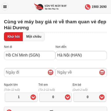
1900 2690
Cùng vé máy bay giá rẻ về tham quan vẻ đẹp
Hải Dương
Khứ hồi
Một chiều
Nơi đi
Nơi đến
Ngày
Ngày
đi
về
Người lớn
Trẻ em
Em bé
(Trên 12 tuổi)
(Từ 2-12 tuổi)
(Dưới 2 tuổi)
1
0
0