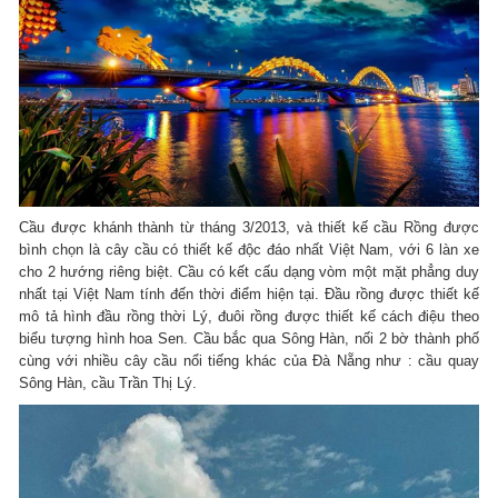
Cầu được khánh thành từ tháng 3/2013, và thiết kế cầu Rồng được
bình chọn là cây cầu có thiết kế độc đáo nhất Việt Nam, với 6 làn xe
cho 2 hướng riêng biệt. Cầu có kết cấu dạng vòm một mặt phẳng duy
nhất tại Việt Nam tính đến thời điểm hiện tại. Đầu rồng được thiết kế
mô tả hình đầu rồng thời Lý, đuôi rồng được thiết kế cách điệu theo
biểu tượng hình hoa Sen. Cầu bắc qua Sông Hàn, nối 2 bờ thành phố
cùng với nhiều cây cầu nổi tiếng khác của Đà Nẵng như : cầu quay
Sông Hàn, cầu Trần Thị Lý.