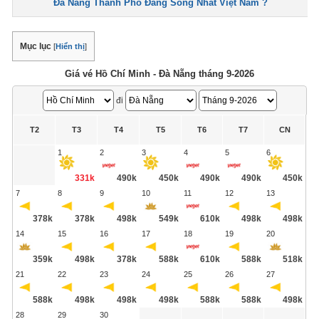
Đà Nẵng Thành Phố Đáng Sống Nhất Việt Nam ?
Mục lục
[
Hiển thị
]
Giá vé Hồ Chí Minh - Đà Nẵng tháng 9-2026
đi
T2
T3
T4
T5
T6
T7
CN
1
2
3
4
5
6
331k
490k
450k
490k
490k
450k
7
8
9
10
11
12
13
378k
378k
498k
549k
610k
498k
498k
14
15
16
17
18
19
20
359k
498k
378k
588k
610k
588k
518k
21
22
23
24
25
26
27
588k
498k
498k
498k
588k
588k
498k
28
29
30