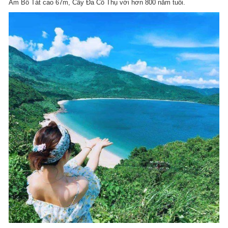
Âm Bồ Tát cao 67m, Cây Đa Cổ Thụ với hơn 800 năm tuổi.