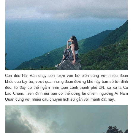
Con đèo Hải Vân chạy uốn lượn ven bờ biển cùng với nhiều đoạn
khúc cua tay áo, vượt qua nhưng đoạn đường khó này bạn sẽ tới đỉnh
đèo, từ đây có thể ngắm nhìn toàn cảnh thành phố ĐN, xa xa là Cù
Lao Chàm. Trên đỉnh núi bạn có thể dừng lại chiêm ngưỡng Ải Nam
Quan cùng với nhiều câu chuyện lịch sử gắn với mảnh đất này.