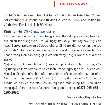
Tháng 12/2026:
890k
Từ hải Vân nhìn sang phía Huế bạn có thể thấy bãi biển Lăng Cô với
bãi cát trắng mịn. Phong cảnh từ đèo Hải Vân rất đẹp, đáng để bạn tới
và thưởng lãm khi du lịch Đà Nẵng.
Kinh nghiệm
đặt vé máy bay
giá rẻ
Các bạn nên biết là các hãng hàng không thay đổi giá vé máy bay liên
tục nhiều lần trong tuần. Do đó, ngay khi có ý định bay,hãy truy cập
ngay
Sanvemaybay.vn
để được chúng tôi hỗ trợ đặt vé và làm thủ tục
vé từ A-Z nhanh nhất với giá rẻ nhất với đội ngũ nhân viên hỗ trợ
khách hàng luôn sẵn sàng giúp đỡ bạn trong từng bước của quá trình
đặt vé.
Quý khách chỉ chuẩn bị hành lý và khám phá hành trình thú vị này.của
hệ thống vé máy bay giá rẻ ra và kiểm tra vé ngay lập tức.Chỉ cần đều
đặn 5 phút mỗi ngày, bạn sẽ không bỏ lỡ bất kì cơ hội quý giá nào.
Nếu chưa tìm được giá vé ưng ý thì tổng đài săn vé sẽ là nơi lý
tưởng để bạn có thể giải đáp những thắc mắc cũng như khó khăn
trong quá trình săn vé của mình thông qua hotline
02871 065 065 –
1900 2690.
Săn Vé Máy Bay Giá Rẻ
95C Nguyễn Thị Minh Khai, P.Bến Thành, TP.HCM