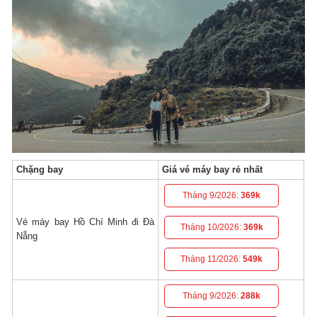
Chặng bay
Giá vé máy bay rẻ nhất
Tháng 9/2026:
369k
Vé máy bay Hồ Chí Minh đi Đà
Tháng 10/2026:
369k
Nẵng
Tháng 11/2026:
549k
Tháng 9/2026:
288k