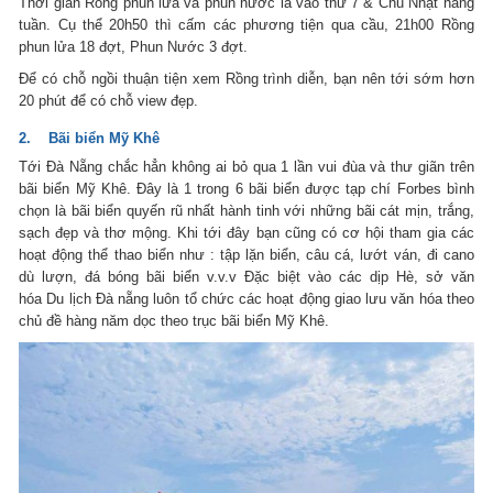
Thời gian Rồng phun lửa và phun nước là vào thứ 7 & Chủ Nhật hàng
tuần. Cụ thể 20h50 thì cấm các phương tiện qua cầu, 21h00 Rồng
phun lửa 18 đợt, Phun Nước 3 đợt.
Để có chỗ ngồi thuận tiện xem Rồng trình diễn, bạn nên tới sớm hơn
20 phút để có chỗ view đẹp.
2. Bãi biển Mỹ Khê
Tới Đà Nẵng chắc hẳn không ai bỏ qua 1 lần vui đùa và thư giãn trên
bãi biển Mỹ Khê. Đây là 1 trong 6 bãi biển được tạp chí Forbes bình
chọn là bãi biển quyến rũ nhất hành tinh với những bãi cát mịn, trắng,
sạch đẹp và thơ mộng. Khi tới đây bạn cũng có cơ hội tham gia các
hoạt động thể thao biển như : tập lặn biển, câu cá, lướt ván, đi cano
dù lượn, đá bóng bãi biển v.v.v Đặc biệt vào các dịp Hè, sở văn
hóa Du lịch Đà nẵng luôn tổ chức các hoạt động giao lưu văn hóa theo
chủ đề hàng năm dọc theo trục bãi biển Mỹ Khê.