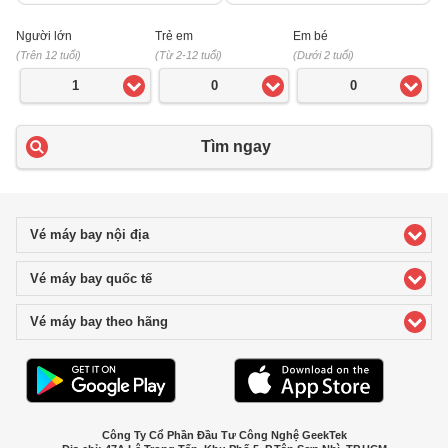
Người lớn
Trẻ em
Em bé
(Trên 12 tuổi)
(Từ 2-12 tuổi)
(Dưới 2 tuổi)
1
0
0
Tìm ngay
Vé máy bay nội địa
click to expand contents
Vé máy bay quốc tế
click to expand contents
Vé máy bay theo hãng
click to expand contents
Công Ty Cổ Phần Đầu Tư Công Nghệ GeekTek