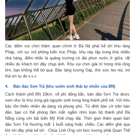
Các điểm vui chơi thăm quan chính ở Bà Nà phải kể tới khu làng
Pháp, với sự mô phỏng kiến trúc Pháp, khu này tập trung khá nhiều
nhà hàng, điểm nhấn là quảng trường có đài phun nước ở giữa, rất
nhiều du khách tới đây chụp ảnh. Khu vui chơi giải trí trong nhà rộng
lớn, bạn không thể bỏ qua: Bảo tàng tượng Sáp, thử sức leo núi, trò
thả rơi tự do v.v.v
4. Bán đảo Sơn Trà (khu vườn sinh thái tự nhiên của ĐN)
Cách thành phố ĐN 10km, về phí đông bắc, bán đảo Sơn Trà được
xem như là khu rừng già nguyên sinh trong lòng thành phố trẻ. Với khu
bảo tồn thiên nhiên đa dạng và phong phú. Từ đỉnh bàn cờ trên bán
đảo, bạn có thể phóng tầm mắt ngắm nhìn toàn bộ thành phố Đà
Nẵng cùng với bãi biển Mỹ Khê chạy dài. Thời gian thăm quan bán
đảo Sơn Trà thường mất 1 buổi sáng hoặc chiều. Các điểm ghé qua
khi tới đây phải kể tới : Chùa Linh Ứng với bức tượng phật Quan Thế