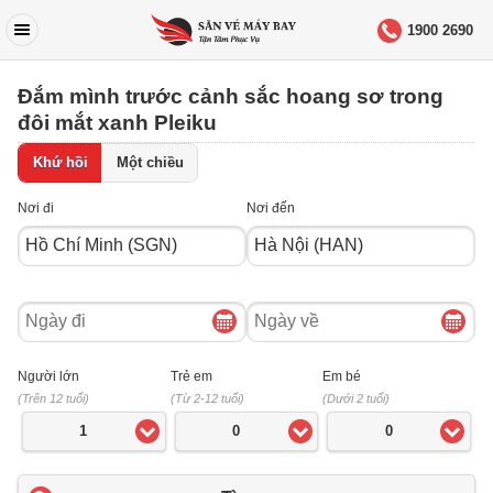
1900 2690
Đắm mình trước cảnh sắc hoang sơ trong
đôi mắt xanh Pleiku
Khứ hồi
Một chiều
Nơi đi
Nơi đến
Ngày
Ngày
đi
về
Người lớn
Trẻ em
Em bé
(Trên 12 tuổi)
(Từ 2-12 tuổi)
(Dưới 2 tuổi)
1
0
0