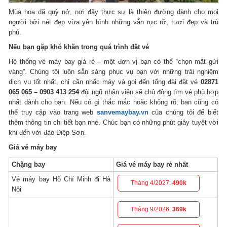
Mùa hoa dã quỳ nở, nơi đây thực sự là thiên đường dành cho mọi
người bởi nét đẹp vừa yên bình những vẫn rực rỡ, tươi đẹp và trù
phú.
Nếu bạn gặp khó khăn trong quá trình đặt vé
Hệ thống vé máy bay giá rẻ – một đơn vị bạn có thể “chọn mặt gửi
vàng”. Chúng tôi luôn sẵn sàng phục vụ bạn với những trải nghiệm
dịch vụ tốt nhất, chỉ cần nhấc máy và gọi đến tổng đài đặt vé
02871
065 065 – 0903 413 254
đội ngũ nhân viên sẽ chủ động tìm vé phù hợp
nhất dành cho bạn. Nếu có gì thắc mắc hoặc không rõ, bạn cũng có
thể truy cập vào trang web
sanvemaybay.vn
của chúng tôi để biết
thêm thông tin chi tiết bạn nhé. Chúc bạn có những phút giây tuyệt vời
khi đến với đảo Điệp Sơn.
Giá vé máy bay
Chặng bay
Giá vé máy bay rẻ nhất
Vé máy bay Hồ Chí Minh đi Hà
Tháng 4/2027:
490k
Nội
Tháng 9/2026:
369k