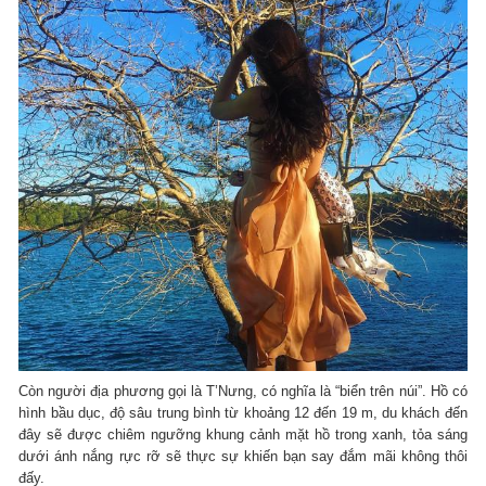
Còn người địa phương gọi là T’Nưng, có nghĩa là “biển trên núi”. Hồ có
hình bầu dục, độ sâu trung bình từ khoảng 12 đến 19 m, du khách đến
đây sẽ được chiêm ngưỡng khung cảnh mặt hồ trong xanh, tỏa sáng
dưới ánh nắng rực rỡ sẽ thực sự khiến bạn say đắm mãi không thôi
đấy.