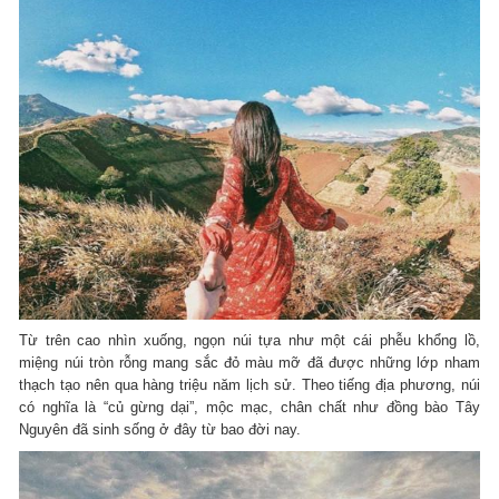
Từ trên cao nhìn xuống, ngọn núi tựa như một cái phễu khổng lồ,
miệng núi tròn rỗng mang sắc đỏ màu mỡ đã được những lớp nham
thạch tạo nên qua hàng triệu năm lịch sử. Theo tiếng địa phương, núi
có nghĩa là “củ gừng dại”, mộc mạc, chân chất như đồng bào Tây
Nguyên đã sinh sống ở đây từ bao đời nay.