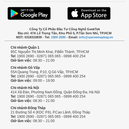
Công Ty Cổ Phần Đầu Tư Công Nghệ GeekTek
Địa chỉ: 47A Lê Trọng Tấn, Khu Phố 5, P.Tân Sơn Nhì, TP.HCM
MST: 0318310839 - Tel:
1900 2690
- Email:
info@sanvemaybay.vn
Chi nhánh Quận 1
95C Nguyễn Thị Minh Khai, P.Bến Thành, TP.HCM
Tel
: 1900 2690 - 02871 065 065 - 0898 400 254
Giờ làm việc
: 08:30 – 21:00
Chi nhánh Gò Vấp
55A Quang Trung, P.10, Q.Gò Vấp, TP.HCM
Tel
: 1900 2690 - 02871 065 065 - 0899 400 254
Giờ làm việc
: 09:00 – 19:00
Chi nhánh Hà Nội
414 Xã Đàn, Phường Nam Đồng, Quận Đống Đa, Hà Nội
Tel
: 1900 2690 - 02871 065 065 - 0899 400 254
Giờ làm việc
: 08:30 – 21:00
Chi nhánh Đồng Tháp
21 Đường Số 4 (KDC P.6), P.Cao Lãnh, Đồng Tháp
Tel
: 1900 2690 - 02871 065 065 - 0899 400 254
Giờ làm việc
: 08:30 – 21:00