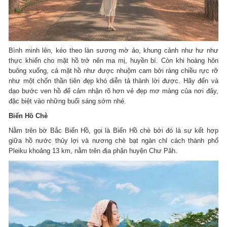
Bình minh lên, kéo theo làn sương mờ ảo, khung cảnh như hư như
thực khiến cho mặt hồ trở nên ma mị, huyền bí. Còn khi hoàng hôn
buông xuống, cả mặt hồ như được nhuộm cam bởi ráng chiều rực rỡ
như một chốn thần tiên đẹp khó diễn tả thành lời được. Hãy đến và
dạo bước ven hồ để cảm nhận rõ hơn vẻ đẹp mơ màng của nơi đây,
đặc biệt vào những buổi sáng sớm nhé.
Biển Hồ Chè
Nằm trên bờ Bắc Biển Hồ, gọi là Biển Hồ chè bởi đó là sự kết hợp
giữa hồ nước thủy lợi và nương chè bạt ngàn chỉ cách thành phố
Pleiku khoảng 13 km, nằm trên địa phận huyện Chư Păh.