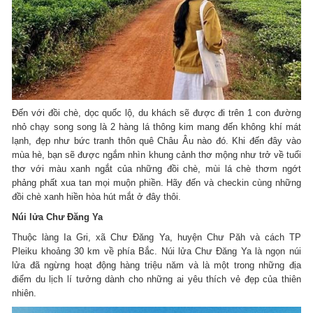
Đến với đồi chè, dọc quốc lộ, du khách sẽ được đi trên 1 con đường
nhỏ chạy song song là 2 hàng lá thông kim mang đến không khí mát
lạnh, đẹp như bức tranh thôn quê Châu Âu nào đó. Khi đến đây vào
mùa hè, bạn sẽ được ngắm nhìn khung cảnh thơ mộng như trở về tuổi
thơ với màu xanh ngắt của những đồi chè, mùi lá chè thơm ngớt
phảng phất xua tan mọi muộn phiền. Hãy đến và checkin cùng những
đồi chè xanh hiền hòa hút mắt ở đây thôi.
Núi lửa Chư Đăng Ya
Thuộc làng Ia Gri, xã Chư Đăng Ya, huyện Chư Păh và cách TP
Pleiku khoảng 30 km về phía Bắc. Núi lửa Chư Đăng Ya là ngọn núi
lửa đã ngừng hoạt động hàng triệu năm và là một trong những địa
điểm du lịch lí tưởng dành cho những ai yêu thích vẻ đẹp của thiên
nhiên.