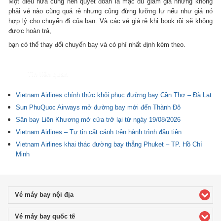
Một điều nữa cũng nên quyết đoán là mặc dù giảm giá nhưng không
phải vé nào cũng quá rẻ nhưng cũng đừng lưỡng lự nếu như giá nó
hợp lý cho chuyến đi của bạn. Và các vé giá rẻ khi book rồi sẽ không
được hoàn trả,
bạn có thể thay đổi chuyến bay và có phí nhất định kèm theo.
Tin liên quan
Vietnam Airlines chính thức khôi phục đường bay Cần Thơ – Đà Lạt
Sun PhuQuoc Airways mở đường bay mới đến Thành Đô
Sân bay Liên Khương mở cửa trở lại từ ngày 19/08/2026
Vietnam Airlines – Tự tin cất cánh trên hành trình đầu tiên
Vietnam Airlines khai thác đường bay thẳng Phuket – TP. Hồ Chí
Minh
Vé máy bay nội địa
click to expand contents
Vé máy bay quốc tế
click to expand contents