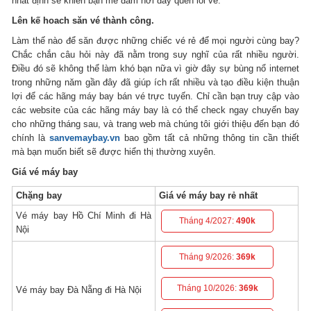
nhất định sẽ khiến bạn mê đắm nơi đây quên lối về.
Lên kế hoach săn vé thành công.
Làm thế nào để săn được những chiếc vé rẻ để mọi người cùng bay?
Chắc chắn câu hỏi này đã nằm trong suy nghĩ của rất nhiều người.
Điều đó sẽ không thể làm khó bạn nữa vì giờ đây sự bùng nổ internet
trong những năm gần đây đã giúp ích rất nhiều và tạo điều kiện thuận
lợi để các hãng máy bay bán vé trực tuyến. Chỉ cần bạn truy cập vào
các website của các hãng máy bay là có thể check ngay chuyến bay
cho những tháng sau, và trang web mà chúng tôi giới thiệu đến bạn đó
chính là
sanvemaybay.vn
bao gồm tất cả những thông tin cần thiết
mà bạn muốn biết sẽ được hiển thị thường xuyên.
Giá vé máy bay
Chặng bay
Giá vé máy bay rẻ nhất
Vé máy bay Hồ Chí Minh đi Hà
Tháng 4/2027:
490k
Nội
Tháng 9/2026:
369k
Tháng 10/2026:
369k
Vé máy bay Đà Nẵng đi Hà Nội