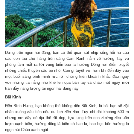
Đứng trên ngọn hải đăng, bạn có thể quan sát nhịp sống hối hả của
các con tàu chở hàng trên cảng Cam Ranh nằm về hướng Tây và
phóng tầm mắt ra tới vùng biển bao la hướng Đông nơi điểm xuyết
những chiếc thuyền câu bé nhỏ. Còn gì tuyệt vời hơn khi đến đây vào
một buổi sáng bình minh rực rỡ, chứng kiến khoảnh khắc đầu ngày
với những tia nắng nhỏ khẽ len qua bàn tay và chào một ngày mới
tràn đầy năng lượng tại ngọn hải đăng này.
Bãi Kinh
Đến Bình Hưng, bạn không thể không đến Bãi Kinh, là bãi bạn sẽ đặt
chân xuống đầu tiên nếu du lịch đến đảo. Tuy chỉ dài khoảng 500 m
nhưng nơi đây có địa thế rất đẹp, tựa lưng trên con đường đèo uốn
lượn cạnh biển, hướng đông là biển cả bao la, bao bọc bốn hướng là
ngọn núi Chúa xanh ngát.