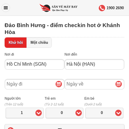
1900 2690
Đảo Bình Hưng - điểm checkin hot ở Khánh
Hòa
Khứ hồi
Một chiều
Nơi đi
Nơi đến
Ngày
Ngày
đi
về
Người lớn
Trẻ em
Em bé
(Trên 12 tuổi)
(Từ 2-12 tuổi)
(Dưới 2 tuổi)
1
0
0