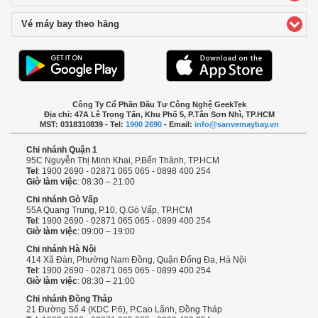
Vé máy bay theo hãng
click to expand contents
Công Ty Cổ Phần Đầu Tư Công Nghệ GeekTek
Địa chỉ: 47A Lê Trọng Tấn, Khu Phố 5, P.Tân Sơn Nhì, TP.HCM
MST: 0318310839 - Tel:
1900 2690
- Email:
info@sanvemaybay.vn
Chi nhánh Quận 1
95C Nguyễn Thị Minh Khai, P.Bến Thành, TP.HCM
Tel
: 1900 2690 - 02871 065 065 - 0898 400 254
Giờ làm việc
: 08:30 – 21:00
Chi nhánh Gò Vấp
55A Quang Trung, P.10, Q.Gò Vấp, TP.HCM
Tel
: 1900 2690 - 02871 065 065 - 0899 400 254
Giờ làm việc
: 09:00 – 19:00
Chi nhánh Hà Nội
414 Xã Đàn, Phường Nam Đồng, Quận Đống Đa, Hà Nội
Tel
: 1900 2690 - 02871 065 065 - 0899 400 254
Giờ làm việc
: 08:30 – 21:00
Chi nhánh Đồng Tháp
21 Đường Số 4 (KDC P.6), P.Cao Lãnh, Đồng Tháp