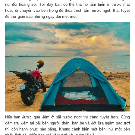
núi đồi hoang sơ. Tới đây bạn có thể tha hồ tắm biển ở trước mặt
hoặc di chuyển vào bên trong để thỏa thích tắm nước ngọt, thật tuyệt
để thư giãn sau những ngày dài mệt mỏi.
Nếu bạn được qua đêm ở bãi nước ngọt thì càng tuyệt hơn. Cùng
cắm trại đêm tại bãi bên người thân, bạn bè và đốt lửa ngắm sao trời
thì còn hạnh phúc nào bằng. Khung cảnh biển một bên, núi một bên