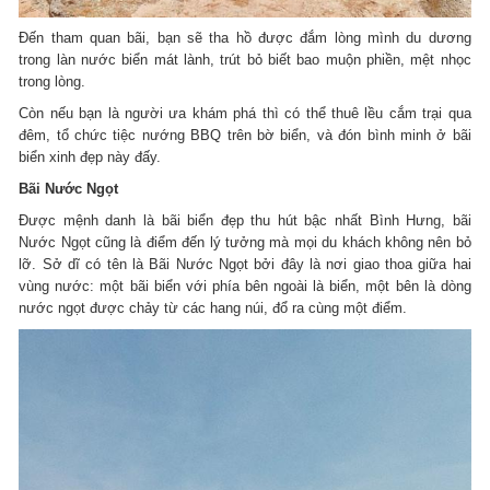
Đến tham quan bãi, bạn sẽ tha hồ được đắm lòng mình du dương
trong làn nước biển mát lành, trút bỏ biết bao muộn phiền, mệt nhọc
trong lòng.
Còn nếu bạn là người ưa khám phá thì có thể thuê lều cắm trại qua
đêm, tổ chức tiệc nướng BBQ trên bờ biển, và đón bình minh ở bãi
biển xinh đẹp này đấy.
Bãi Nước Ngọt
Được mệnh danh là bãi biển đẹp thu hút bậc nhất Bình Hưng, bãi
Nước Ngọt cũng là điểm đến lý tưởng mà mọi du khách không nên bỏ
lỡ. Sở dĩ có tên là Bãi Nước Ngọt bởi đây là nơi giao thoa giữa hai
vùng nước: một bãi biển với phía bên ngoài là biển, một bên là dòng
nước ngọt được chảy từ các hang núi, đổ ra cùng một điểm.