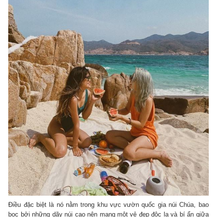
Điều đặc biệt là nó nằm trong khu vực vườn quốc gia núi Chúa, bao
bọc bởi những dãy núi cao nên mang một vẻ đẹp độc lạ và bí ẩn giữa