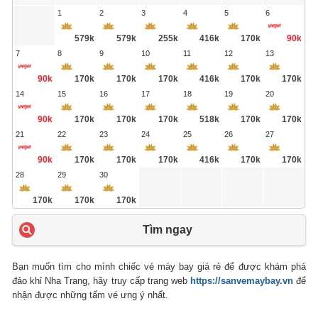
1
2
3
4
5
6
579k
579k
255k
416k
170k
90k
7
8
9
10
11
12
13
90k
170k
170k
170k
416k
170k
170k
14
15
16
17
18
19
20
90k
170k
170k
170k
518k
170k
170k
21
22
23
24
25
26
27
90k
170k
170k
170k
416k
170k
170k
28
29
30
170k
170k
170k
Tìm ngay
Bạn muốn tìm cho mình chiếc vé máy bay giá rẻ để được khám phá
đảo khỉ Nha Trang, hãy truy cấp trang web
https://sanvemaybay.vn
để
nhận được những tấm vé ưng ý nhất.