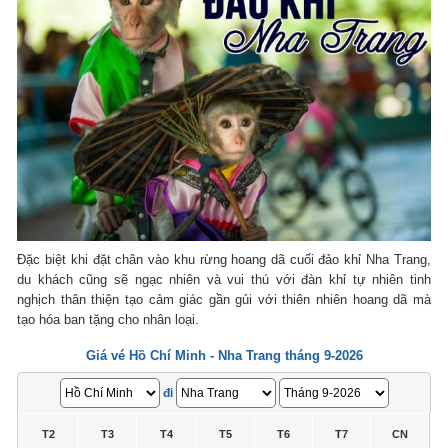
Đặc biệt khi đặt chân vào khu rừng hoang dã cuối đảo khỉ Nha Trang,
du khách cũng sẽ ngạc nhiên và vui thú với đàn khỉ tự nhiên tinh
nghịch thân thiện tạo cảm giác gần gủi với thiên nhiên hoang dã mà
tạo hóa ban tặng cho nhân loại.
Giá vé Hồ Chí Minh - Nha Trang tháng 9-2026
đi
T2
T3
T4
T5
T6
T7
CN