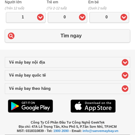
Người lớn
Trẻ em
Em bé
(Trên 12 tuổi)
(Từ 2-12 tuổi)
(Dưới 2 tuổi)
1
0
0
Tìm ngay
Vé máy bay nội địa
click to expand contents
Vé máy bay quốc tế
click to expand contents
Vé máy bay theo hãng
click to expand contents
Công Ty Cổ Phần Đầu Tư Công Nghệ GeekTek
Địa chỉ: 47A Lê Trọng Tấn, Khu Phố 5, P.Tân Sơn Nhì, TP.HCM
MST: 0318310839 - Tel:
1900 2690
- Email:
info@sanvemaybay.vn