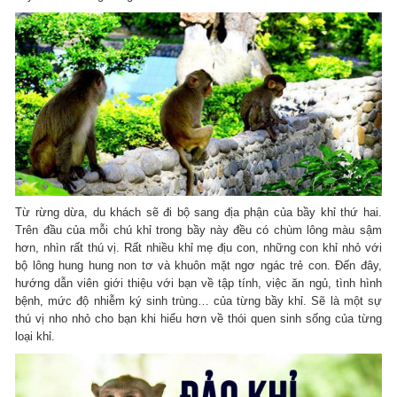
Từ rừng dừa, du khách sẽ đi bộ sang địa phận của bầy khỉ thứ hai.
Trên đầu của mỗi chú khỉ trong bầy này đều có chùm lông màu sậm
hơn, nhìn rất thú vị. Rất nhiều khỉ mẹ địu con, những con khỉ nhỏ với
bộ lông hung hung non tơ và khuôn mặt ngơ ngác trẻ con. Đến đây,
hướng dẫn viên giới thiệu với bạn về tập tính, việc ăn ngủ, tình hình
bệnh, mức độ nhiễm ký sinh trùng… của từng bầy khỉ. Sẽ là một sự
thú vị nho nhỏ cho bạn khi hiểu hơn về thói quen sinh sống của từng
loại khỉ.