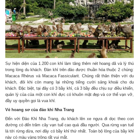
Sự hiện diện của 1.200 con khỉ làm tăng thêm nét hoang dã và lý thú
trong lòng du khách. Đàn khỉ trên đảo được thuần hóa thuộc 2 chủng:
Macaca Rhérus và Macaca Fassicularit. Chúng rất thân thiện với du
khách, đôi khi còn mang lại những tiếng cười sảng khoái cho du
khách. Đặc biệt, tại đây có 3 bầy khỉ, cả 3 bầy đều chịu sự điều khiển,
quản lý của của một con khỉ đực có khuôn mặt đẹp và cơ thể vạn vỡ,
đầy uy quyền gọi là vua khỉ.
Vẻ hoang sơ của đảo khỉ Nha Trang
Đến với Đảo Khỉ Nha Trang, du khách lên xe ngựa đi dọc theo con
đường có đến trăm cây vạn tuế cao quá đầu người. Qua rừng vạn tuế
là tới rừng dừa, nơi đây có bầy khỉ thứ nhất. Toàn bộ lông của bầy khỉ
này có màu vàng trông rất vui mắt.