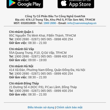
Công Ty Cổ Phần Đầu Tư Công Nghệ GeekTek
Địa chỉ: 47A Lê Trọng Tấn, Khu Phố 5, P.Tân Sơn Nhì, TP.HCM
MST: 0318310839 - Tel:
1900 2690
- Email:
info@sanvemaybay.vn
Chi nhánh Quận 1
95C Nguyễn Thị Minh Khai, P.Bến Thành, TP.HCM
Tel
: 1900 2690 - 02871 065 065 - 0898 400 254
Giờ làm việc
: 08:30 – 21:00
Chi nhánh Gò Vấp
55A Quang Trung, P.10, Q.Gò Vấp, TP.HCM
Tel
: 1900 2690 - 02871 065 065 - 0899 400 254
Giờ làm việc
: 09:00 – 19:00
Chi nhánh Hà Nội
414 Xã Đàn, Phường Nam Đồng, Quận Đống Đa, Hà Nội
Tel
: 1900 2690 - 02871 065 065 - 0899 400 254
Giờ làm việc
: 08:30 – 21:00
Chi nhánh Đồng Tháp
21 Đường Số 4 (KDC P.6), P.Cao Lãnh, Đồng Tháp
Tel
: 1900 2690 - 02871 065 065 - 0899 400 254
Giờ làm việc
: 08:30 – 21:00
Điều khoản sử dụng
|
Chính sách bảo mật