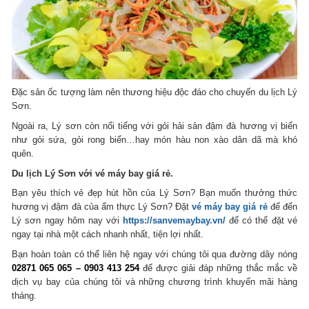
Đặc sản ốc tượng làm nên thương hiệu độc đáo cho chuyến du lịch Lý
Sơn.
Ngoài ra, Lý sơn còn nổi tiếng với gỏi hải sản đậm đà hương vị biển
như gỏi sứa, gỏi rong biển…hay món hàu non xào dân dã mà khó
quên.
Du lịch Lý Sơn với vé máy bay giá rẻ.
Bạn yêu thích vẻ đẹp hút hồn của Lý Sơn? Bạn muốn thưởng thức
hương vị đậm đà của ẩm thực Lý Sơn? Đặt
vé máy bay giá rẻ
để đến
Lý sơn ngay hôm nay với
https://sanvemaybay.vn/
để có thể đặt vé
ngay tại nhà một cách nhanh nhất, tiện lợi nhất.
Bạn hoàn toàn có thể liên hệ ngay với chúng tôi qua đường dây nóng
02871 065 065 – 0903 413 254
để được giải đáp những thắc mắc về
dịch vụ bay của chúng tôi và những chương trình khuyến mãi hàng
tháng.