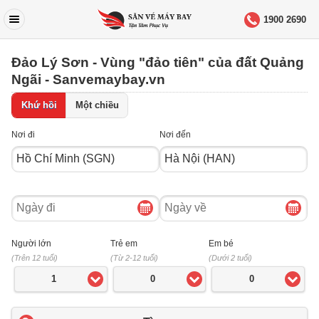
1900 2690
Đảo Lý Sơn - Vùng "đảo tiên" của đất Quảng
Ngãi - Sanvemaybay.vn
Khứ hồi
Một chiều
Nơi đi
Nơi đến
Ngày
Ngày
đi
về
Người lớn
Trẻ em
Em bé
(Trên 12 tuổi)
(Từ 2-12 tuổi)
(Dưới 2 tuổi)
1
0
0