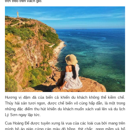
trời treo trên vách gió.
Hương vị đậm đà của biển cả khiến du khách không thể kiềm chế.
Thủy hải sản tươi ngon, được chế biến vô cùng hấp dẫn, là một trong
những đặc điểm thu hút khiến du khách muốn xách vali lên và du lịch
Lý Sơn ngay lập tức.
Cua Hoàng Đế được tuyên xưng là vua của các loài cua bởi mang trên
mình bộ áo giáp cứng cáp màu đỏ hồng, thịt chắc, ngon mềm và bổ