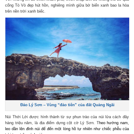
cổng Tò Vò đẹp hút hồn, nghiêng mình giữa bờ biển xanh bao la hòa
trên nền trời xanh biếc.
Đảo Lý Sơn – Vùng “đảo tiên” của đất Quảng Ngãi
Núi Thới Lới được hình thành từ sự phun trào của núi lửa cách đây
hàng triệu năm, là địa điểm dựng cột cờ Lý Sơn. T
heo hướng nam,
leo dần lên đỉnh núi để đến một lòng hồ tự nhiên như chiếc phễu của