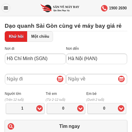
1900 2690
Dạo quanh Sài Gòn cùng vé máy bay giá rẻ
Khứ hồi
Một chiều
Nơi đi
Nơi đến
Ngày
Ngày
đi
về
Người lớn
Trẻ em
Em bé
(Trên 12 tuổi)
(Từ 2-12 tuổi)
(Dưới 2 tuổi)
1
0
0
Tìm ngay