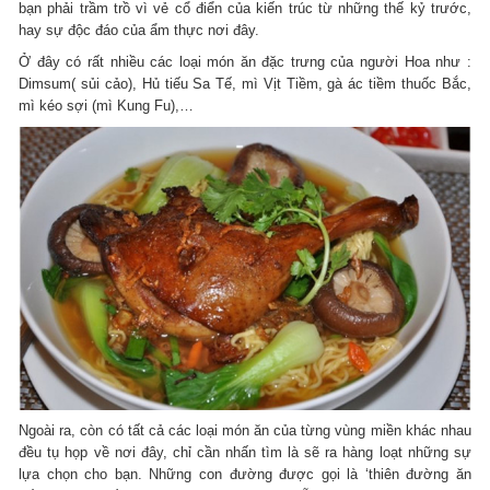
bạn phải trầm trồ vì vẻ cổ điển của kiến trúc từ những thế kỷ trước,
hay sự độc đáo của ẩm thực nơi đây.
Ở đây có rất nhiều các loại món ăn đặc trưng của người Hoa như :
Dimsum( sủi cảo), Hủ tiếu Sa Tế, mì Vịt Tiềm, gà ác tiềm thuốc Bắc,
mì kéo sợi (mì Kung Fu),…
Ngoài ra, còn có tất cả các loại món ăn của từng vùng miền khác nhau
đều tụ họp về nơi đây, chỉ cần nhấn tìm là sẽ ra hàng loạt những sự
lựa chọn cho bạn. Những con đường được gọi là ‘thiên đường ăn