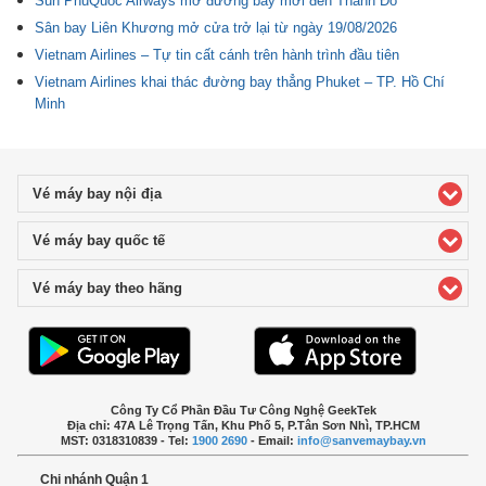
Sun PhuQuoc Airways mở đường bay mới đến Thành Đô
Sân bay Liên Khương mở cửa trở lại từ ngày 19/08/2026
Vietnam Airlines – Tự tin cất cánh trên hành trình đầu tiên
Vietnam Airlines khai thác đường bay thẳng Phuket – TP. Hồ Chí
Minh
Vé máy bay nội địa
click to expand contents
Vé máy bay quốc tế
click to expand contents
Vé máy bay theo hãng
click to expand contents
Công Ty Cổ Phần Đầu Tư Công Nghệ GeekTek
Địa chỉ: 47A Lê Trọng Tấn, Khu Phố 5, P.Tân Sơn Nhì, TP.HCM
MST: 0318310839 - Tel:
1900 2690
- Email:
info@sanvemaybay.vn
Chi nhánh Quận 1