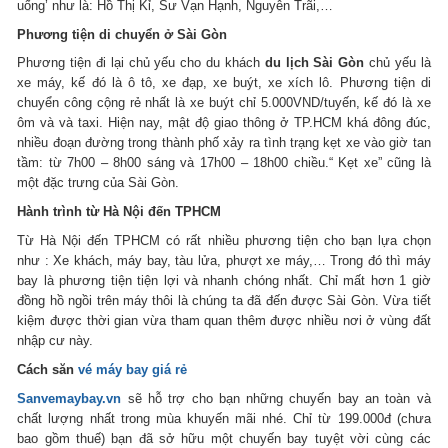
uống’ như là: Hồ Thị Kỉ, Sư Vạn Hạnh, Nguyễn Trãi,…
Phương tiện di chuyển ở Sài Gòn
Phương tiện đi lại chủ yếu cho du khách
du lịch Sài Gòn
chủ yếu là
xe máy, kế đó là ô tô, xe đạp, xe buýt, xe xích lô. Phương tiện di
chuyển công cộng rẻ nhất là xe buýt chỉ 5.000VND/tuyến, kế đó là xe
ôm và và taxi. Hiện nay, mật độ giao thông ở TP.HCM khá đông đúc,
nhiều đoạn đường trong thành phố xảy ra tình trạng kẹt xe vào giờ tan
tầm: từ 7h00 – 8h00 sáng và 17h00 – 18h00 chiều.“ Kẹt xe” cũng là
một đặc trưng của Sài Gòn.
Hành trình từ Hà Nội đến TPHCM
Từ Hà Nội đến TPHCM có rất nhiều phương tiện cho bạn lựa chọn
như : Xe khách, máy bay, tàu lửa, phượt xe máy,… Trong đó thì máy
bay là phương tiện tiện lợi và nhanh chóng nhất. Chỉ mất hơn 1 giờ
đồng hồ ngồi trên máy thôi là chúng ta đã đến được Sài Gòn. Vừa tiết
kiệm được thời gian vừa tham quan thêm được nhiều nơi ở vùng đất
nhập cư này.
Cách săn
vé máy bay giá rẻ
Sanvemaybay.vn
sẽ hỗ trợ cho bạn những chuyến bay an toàn và
chất lượng nhất trong mùa khuyến mãi nhé. Chỉ từ 199.000đ (chưa
bao gồm thuế) bạn đã sở hữu một chuyến bay tuyệt vời cùng các