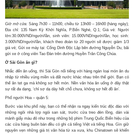
Giờ mở cửa:
Sáng 7h30 – 11h00, chiều từ 13h00 – 16h00 (hàng ngày);
Địa chỉ: 135 Nam Kỳ Khởi Nghĩa, P.Bến Nghé, Q.1; Giá vé: Người
lớn:30.000VND/người/lần, sinh viên: 15.000VND/người/lần, học sinh:
3.000VND/người/lần, khách theo đoàn từ 20 người sẽ được giảm 1/3
giá vé; Gửi xe máy tại: Cổng Dinh Độc Lập bên đường Nguyễn Du, bãi
gửi xe ở công viên Tao Đàn trên đường Huyền Trân Công Chúa.
Ở Sài Gòn ăn gì?
Nhắc đến ăn uống, thì Sài Gòn nổi tiếng với hàng ngàn loại món ăn du
nhập từ nhiều vùng miền và đất nước khác nhau trên thế giới. Bạn có
thể ăn tẹt ga mà không sợ hết món. Nền văn hóa ăn uống ở đây thật
sự rất đa dạng, ‘chỉ sợ dạ dày hết chỗ chưa, không sợ hết đồ ăn’.
Phố người Hoa – quận 5:
Bước vào khu phố này, bạn có thể nhận ra ngay kiến trúc độc đáo với
những ngôi nhà lợp ngói san sát, trước cửa treo đèn lồng, dán vài
mảnh giấy màu đỏ như trong những bộ phim Trung Quốc.Biển hiệu của
các cửa hàng buôn bán đều có ghi cả tiếng Việt và tiếng Hoa. Gìn giữ
nguyên vẹn những giá trị văn hóa từ xa xưa, khu Chinatown sẽ khiến