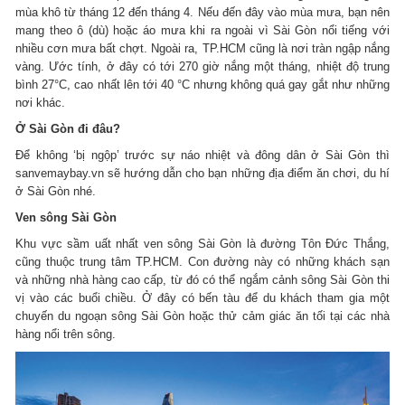
mùa khô từ tháng 12 đến tháng 4. Nếu đến đây vào mùa mưa, bạn nên
mang theo ô (dù) hoặc áo mưa khi ra ngoài vì Sài Gòn nổi tiếng với
nhiều cơn mưa bất chợt. Ngoài ra, TP.HCM cũng là nơi tràn ngập nắng
vàng. Ước tính, ở đây có tới 270 giờ nắng một tháng, nhiệt độ trung
bình 27°C, cao nhất lên tới 40 °C nhưng không quá gay gắt như những
nơi khác.
Ở Sài Gòn đi đâu?
Để không ‘bị ngộp’ trước sự náo nhiệt và đông dân ở Sài Gòn thì
sanvemaybay.vn sẽ hướng dẫn cho bạn những địa điểm ăn chơi, du hí
ở Sài Gòn nhé.
Ven sông Sài Gòn
Khu vực sầm uất nhất ven sông Sài Gòn là đường Tôn Đức Thắng,
cũng thuộc trung tâm TP.HCM. Con đường này có những khách sạn
và những nhà hàng cao cấp, từ đó có thể ngắm cảnh sông Sài Gòn thi
vị vào các buổi chiều. Ở đây có bến tàu để du khách tham gia một
chuyến du ngoạn sông Sài Gòn hoặc thử cảm giác ăn tối tại các nhà
hàng nổi trên sông.