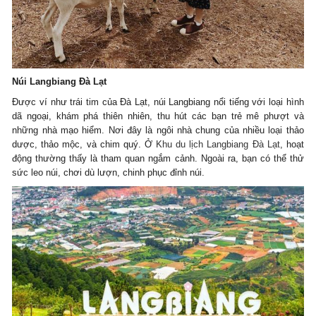
Núi Langbiang Đà Lạt
Được ví như trái tim của Đà Lạt, núi Langbiang nổi tiếng với loại hình
dã ngoại, khám phá thiên nhiên, thu hút các bạn trẻ mê phượt và
những nhà mạo hiểm. Nơi đây là ngôi nhà chung của nhiều loại thảo
dược, thảo mộc, và chim quý. Ở
Khu du lịch Langbiang Đà Lạt
, hoạt
động thường thấy là tham quan ngắm cảnh. Ngoài ra, bạn có thể thử
sức leo núi, chơi dù lượn, chinh phục đỉnh núi.