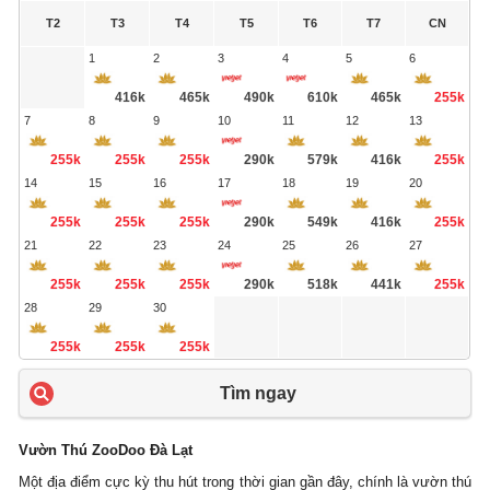
T2
T3
T4
T5
T6
T7
CN
1
2
3
4
5
6
416k
465k
490k
610k
465k
255k
7
8
9
10
11
12
13
255k
255k
255k
290k
579k
416k
255k
14
15
16
17
18
19
20
255k
255k
255k
290k
549k
416k
255k
21
22
23
24
25
26
27
255k
255k
255k
290k
518k
441k
255k
28
29
30
255k
255k
255k
Tìm ngay
Vườn Thú ZooDoo Đà Lạt
Một địa điểm cực kỳ thu hút trong thời gian gần đây, chính là vườn thú