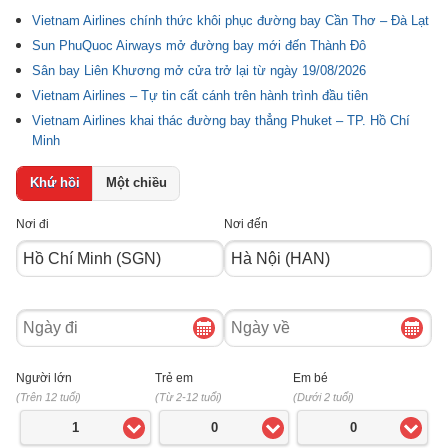
Vietnam Airlines chính thức khôi phục đường bay Cần Thơ – Đà Lạt
Sun PhuQuoc Airways mở đường bay mới đến Thành Đô
Sân bay Liên Khương mở cửa trở lại từ ngày 19/08/2026
Vietnam Airlines – Tự tin cất cánh trên hành trình đầu tiên
Vietnam Airlines khai thác đường bay thẳng Phuket – TP. Hồ Chí
Minh
Khứ hồi
Một chiều
Nơi đi
Nơi đến
Ngày
Ngày
đi
về
Người lớn
Trẻ em
Em bé
(Trên 12 tuổi)
(Từ 2-12 tuổi)
(Dưới 2 tuổi)
1
0
0