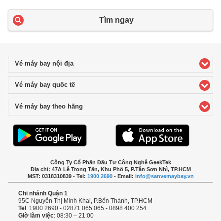
Tìm ngay
Vé máy bay nội địa
click to expand contents
Vé máy bay quốc tế
click to expand contents
Vé máy bay theo hãng
click to expand contents
Công Ty Cổ Phần Đầu Tư Công Nghệ GeekTek
Địa chỉ: 47A Lê Trọng Tấn, Khu Phố 5, P.Tân Sơn Nhì, TP.HCM
MST: 0318310839 - Tel:
1900 2690
- Email:
info@sanvemaybay.vn
Chi nhánh Quận 1
95C Nguyễn Thị Minh Khai, P.Bến Thành, TP.HCM
Tel
: 1900 2690 - 02871 065 065 - 0898 400 254
Giờ làm việc
: 08:30 – 21:00