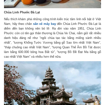
Chùa Linh Phước Đà Lạt
Nếu thích khám phá những công trình kiến trúc tâm linh nổi bật ở Việt
Nam, hãy theo chân
săn vé máy bay
đến Chùa Linh Phước Đà Lạt là
điểm đến bạn không nên bỏ lỡ. Ra đời vào năm 1951, Chùa Linh
Phước còn có tên gọi thân thương là Chùa Ve Chai, nắm giữ rất nhiều
danh hiệu đáng nể như “ngôi chùa tạo tác bằng miếng sành nhiều
nhất”, “tượng Khổng Tước Vương bằng gỗ Sao lớn nhất Việt Nam”,
“tháp chuông cao nhất Việt Nam”, “tượng Quan Thế Âm Bồ Tát được
làm bằng 600.000 bông hoa Bất tử”, “tượng Bồ Đề Đạt Ma bằng gỗ
cao nhất Việt Nam” và nhiều hơn thế nữa.