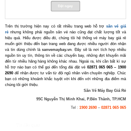
Trên thị trường hiện nay có rất nhiều trang web hỗ trợ
săn vé giá
rẻ
nhưng không phải nguồn săn vé nào cũng đạt chất lượng tốt và
hiệu quả.
Hiểu được điều đó, chúng tôi hệ thống vé máy bay giá rẻ
muốn giới thiệu đến bạn trang web đang được nhiều người đón nhận
và tin dùng chính là
sanvemaybay.vn
. Đây sẽ là nơi tích hợp nhiều
nguồn tin uy tín, thông tin về các chuyến bay, những đợt khuyến mãi
đến từ nhiều hãng hàng không khác nhau. Ngoài ra, khi cần bất kì sự
hỗ trợ nào bạn có thể gọi đến tổng đài đặt vé
02871 065 065 – 1900
2690
để nhận được tư vấn từ đội ngũ nhân viên chuyên nghiệp. Chúc
bạn có những khoảnh khắc tuyệt vời khi đến với những địa điểm mà
chúng tôi giới thiệu.
Săn Vé Máy Bay Giá Rẻ
95C Nguyễn Thị Minh Khai, P.Bến Thành, TP.HCM
Tel :
1900 2690
–
02871 065 065
Tin liên quan