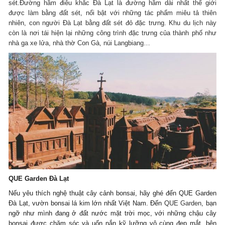
sét.Đường hầm điêu khắc Đà Lạt là đường hầm dài nhất thế giới
được làm bằng đất sét, nổi bật với những tác phẩm miêu tả thiên
nhiên, con người Đà Lạt bằng đất sét đỏ đặc trưng. Khu du lịch này
còn là nơi tái hiện lại những công trình đặc trưng của thành phố như
nhà ga xe lửa, nhà thờ Con Gà, núi Langbiang…
QUE Garden Đà Lạt
Nếu yêu thích nghệ thuật cây cảnh bonsai, hãy ghé đến QUE Garden
Đà Lạt, vườn bonsai lá kim lớn nhất Việt Nam. Đến
QUE Garden
, bạn
ngỡ như mình đang ở đất nước mặt trời mọc, với những chậu cây
bonsai được chăm sóc và uốn nắn kỹ lưỡng vô cùng đẹp mắt, bên