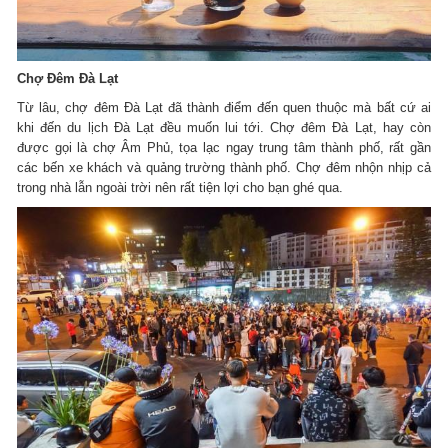
Chợ Đêm Đà Lạt
Từ lâu, chợ đêm Đà Lạt đã thành điểm đến quen thuộc mà bất cứ ai
khi đến du lịch Đà Lạt đều muốn lui tới. Chợ đêm Đà Lạt, hay còn
được gọi là chợ Âm Phủ, tọa lạc ngay trung tâm thành phố, rất gần
các bến xe khách và quảng trường thành phố. Chợ đêm nhộn nhịp cả
trong nhà lẫn ngoài trời nên rất tiện lợi cho bạn ghé qua.