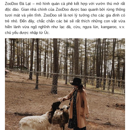
ZooDoo Đà Lạt – mô hình quán cà phê kết hợp với vườn thú mở rất
độc đáo. Gian nhà chính của ZooDoo được bao quanh bởi rừng thông
tươi mát và yên tĩnh. ZooDoo sẽ là nơi lý tưởng cho các gia đình có
trẻ nhỏ. Đến đây, chắc chắn các bé sẽ rất thích những con vật vừa
hiền lành vừa ngộ nghĩnh như lạc đà, cừu, ngựa lùn, kangaroo, v.v.
chủ yếu được nhập từ Úc.