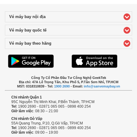
Vé máy bay nội địa
click to expand contents
Vé máy bay quốc tế
click to expand contents
Vé máy bay theo hãng
click to expand contents
Công Ty Cổ Phần Đầu Tư Công Nghệ GeekTek
Địa chỉ: 47A Lê Trọng Tấn, Khu Phố 5, P.Tân Sơn Nhì, TP.HCM
MST: 0318310839 - Tel:
1900 2690
- Email:
info@sanvemaybay.vn
Chi nhánh Quận 1
95C Nguyễn Thị Minh Khai, P.Bến Thành, TP.HCM
Tel
: 1900 2690 - 02871 065 065 - 0898 400 254
Giờ làm việc
: 08:30 – 21:00
Chi nhánh Gò Vấp
55A Quang Trung, P.10, Q.Gò Vấp, TP.HCM
Tel
: 1900 2690 - 02871 065 065 - 0899 400 254
Giờ làm việc
: 09:00 – 19:00