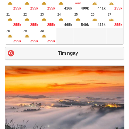
255k
255k
255k
416k
490k
441k
255k
21
22
23
24
25
26
27
255k
255k
255k
465k
549k
416k
255k
28
29
30
255k
255k
255k
Tìm ngay