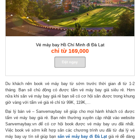
Vé máy bay Hồ Chí Minh đi Đà Lạt
chỉ từ 169,000
Du khách nên book vé máy bay từ sớm trước thời gian đi từ 1-2
tháng. Bạn sẽ chủ động có được tấm vé máy bay giá siêu rẻ. Hơn
nữa khi săn vé máy bay giá rẻ bạn sẽ có cơ hội săn được trong khung
giờ vàng với tấm vé giá rẻ chỉ từ 99K, 119K,…
Đại lý bán vé – Sanvemaybay sẽ giúp cho mọi hành khách có được
tấm vé máy bay giá rẻ. Bạn nên thường xuyên cập nhật vào website
Sanvemaybay.vn để có cơ hội book được vé máy bay ưu đãi nhất.
Việc book vé sớm kết hợp săn các chương trình ưu đãi từ đại lý vé
máy bay uy tín sẽ giúp bạn
săn vé máy bay đi Đà Lạt
giá rẻ dễ dàng