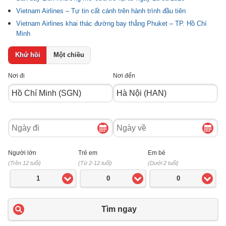
Vietnam Airlines – Tự tin cất cánh trên hành trình đầu tiên
Vietnam Airlines khai thác đường bay thẳng Phuket – TP. Hồ Chí
Minh
Khứ hồi
Một chiều
Nơi đi
Nơi đến
Ngày
Ngày
đi
về
Người lớn
Trẻ em
Em bé
(Trên 12 tuổi)
(Từ 2-12 tuổi)
(Dưới 2 tuổi)
1
0
0
Tìm ngay