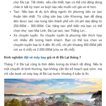
chợ Đà Lạt. Tất nhiên, nếu cần thiết, bạn có thể chủ động dừng
chân ở bất kỳ trạm xe buýt nào nếu muốn với giá vé rẻ hơn.
Taxi: Nếu bạn đi du lịch đông người thì phương tiện xe taxi
thuận tiện nhất. Từ cổng sân bay Liên Khương, bạn dễ dàng
đón được taxi vào trung tâm thành phố với chi phí dao động từ
250.000đ – 300.000đ. Các hãng taxi phổ biến mà bạn có thể
chọn như: taxi Mai Linh, Đà Lạt taxi, taxi Thắng Lợi…
Xe chuyên tuyến: Xe chuyên tuyến là phương tiện thích hợp
với nhiều đối tượng hành khách. Bạn có thể lựa chọn xe
chuyên tuyến loại từ 4 đến 45 chỗ, chi phí khoảng 300.000đ (đối
với xe 4 chỗ) và 2.000.000đ (cho xe 45 chỗ).
Kinh nghiệm
đặt vé máy bay
giá rẻ đi Đà Lạt tháng 7
Tháng 7 ở Đà Lạt cũng là thời điểm lượng du khách rất đông. Nếu là
một chuyến đi bình thường, bạn không cần lên kế hoạch quá sớm, mà
chỉ cần book vé máy bay đi Đà Lạt trước khoảng 4 tuần là ổn.