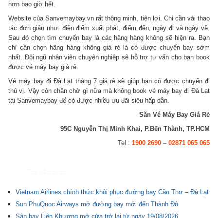
hơn bao giờ hết.
Website của Sanvemaybay.vn rất thông minh, tiện lợi. Chỉ cần vài thao
tác đơn giản như: điền điểm xuất phát, điểm đến, ngày đi và ngày về.
Sau đó chọn tìm chuyến bay là các hãng hàng không sẽ hiện ra. Bạn
chỉ cần chọn hãng hàng không giá rẻ là có được chuyến bay sớm
nhất. Đội ngũ nhân viên chuyên nghiệp sẽ hỗ trợ tư vấn cho bạn book
được vé máy bay giá rẻ.
Vé máy bay đi Đà Lạt tháng 7 giá rẻ sẽ giúp bạn có được chuyến đi
thú vị. Vậy còn chần chờ gì nữa mà không book vé máy bay đi Đà Lạt
tại Sanvemaybay để có được nhiều ưu đãi siêu hấp dẫn.
Săn Vé Máy Bay Giá Rẻ
95C Nguyễn Thị Minh Khai, P.Bến Thành, TP.HCM
Tel :
1900 2690
–
02871 065 065
Tin liên quan
Vietnam Airlines chính thức khôi phục đường bay Cần Thơ – Đà Lạt
Sun PhuQuoc Airways mở đường bay mới đến Thành Đô
Sân bay Liên Khương mở cửa trở lại từ ngày 19/08/2026