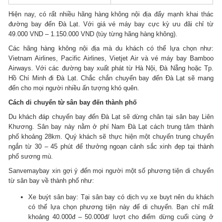
Hiện nay, có rất nhiều hãng hàng không nội địa đẩy mạnh khai thác
đường bay đến Đà Lạt. Với giá vé máy bay cực kỳ ưu đãi chỉ từ
49.000 VND – 1.150.000 VND (tùy từng hãng hàng không).
Các hãng hàng không nội địa mà du khách có thể lựa chọn như:
Vietnam Airlines, Pacific Airlines, Vietjet Air và vé máy bay Bamboo
Airways. Với các đường bay xuất phát từ Hà Nội, Đà Nẵng hoặc Tp.
Hồ Chí Minh đi Đà Lạt. Chắc chắn chuyến bay đến Đà Lạt sẽ mang
đến cho mọi người nhiều ấn tượng khó quên.
Cách di chuyển từ sân bay đến thành phố
Du khách đáp chuyến bay đến Đà Lạt sẽ dừng chân tại sân bay Liên
Khương. Sân bay này nằm ở phí Nam Đà Lạt cách trung tâm thành
phố khoảng 28km. Quý khách sẽ thực hiện một chuyến trung chuyển
ngắn từ 30 – 45 phút để thưởng ngoạn cảnh sắc xinh đẹp tại thành
phố sương mù.
Sanvemaybay xin gợi ý đến mọi người một số phương tiện di chuyển
từ sân bay về thành phố như:
Xe buýt sân bay: Tại sân bay có dịch vụ xe buyt nên du khách
có thể lựa chọn phương tiện này để di chuyển. Bạn chỉ mất
khoảng 40.000đ – 50.000đ/ lượt cho điểm dừng cuối cùng ở