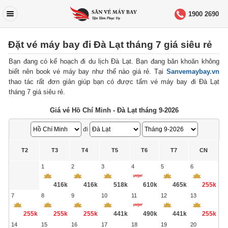
1900 2690
Đặt vé máy bay đi Đà Lạt tháng 7 giá siêu rẻ
Bạn đang có kế hoạch đi du lịch Đà Lạt. Bạn đang băn khoăn không
biết nên book vé máy bay như thế nào giá rẻ. Tại
Sanvemaybay.vn
thao tác rất đơn giản giúp bạn có được tấm vé máy bay đi Đà Lạt
tháng 7 giá siêu rẻ.
Giá vé Hồ Chí Minh - Đà Lạt tháng 9-2026
đi
T2
T3
T4
T5
T6
T7
CN
1
2
3
4
5
6
416k
416k
518k
610k
465k
255k
7
8
9
10
11
12
13
255k
255k
255k
441k
490k
441k
255k
14
15
16
17
18
19
20