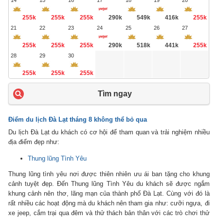
14
15
16
17
18
19
20
255k
255k
255k
290k
549k
416k
255k
21
22
23
24
25
26
27
255k
255k
255k
290k
518k
441k
255k
28
29
30
255k
255k
255k
Tìm ngay
Điểm du lịch Đà Lạt tháng 8 không thể bỏ qua
Du lịch Đà Lạt du khách có cơ hội để tham quan và trải nghiệm nhiều
địa điểm đẹp như:
Thung lũng Tình Yêu
Thung lũng tình yêu nơi được thiên nhiên ưu ái ban tặng cho khung
cảnh tuyệt đẹp. Đến Thung lũng Tình Yêu du khách sẽ được ngắm
khung cảnh nên thơ, lãng mạn của thành phố Đà Lạt. Cùng với đó là
rất nhiều các hoạt động mà du khách nên tham gia như: cưỡi ngựa, đi
xe jeep, cắm trại qua đêm và thử thách bản thân với các trò chơi thử