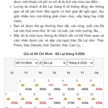
được một khoản chi phí so với đi du lịch vào mùa cao điểm.
Lượng du khách đi Đà Lạt tháng 8 sẽ không đông nên không
gian sẽ rất yên bình. Mọi người có thời gian để nghỉ ngơi, thư
giãn nhiều hơn mà không phải chen chúc, xếp hàng hay chặt
chém.
Bạn sẽ được thả ga thưởng thức đặc sản rừng, suối của Đà
Lạt vào mùa mưa như: ốc núi, cá suối, các món nướng, lẩu,…
Mặc dù là mùa mưa nhưng du khách vẫn có thể tham quan và
cảm nhận được các vẻ đẹp của ngọn thác Đà Lạt như: Thác
Prenn, thác Datanla, thác Dambri, thác Cam Ly,…
Giá vé Hồ Chí Minh - Đà Lạt tháng 9-2026
đi
T2
T3
T4
T5
T6
T7
CN
1
2
3
4
5
6
416k
465k
490k
610k
465k
255k
7
8
9
10
11
12
13
255k
255k
255k
290k
579k
416k
255k