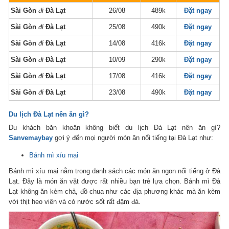
Sài Gòn
đi
Đà Lạt
26/08
489k
Đặt ngay
Sài Gòn
đi
Đà Lạt
25/08
490k
Đặt ngay
Sài Gòn
đi
Đà Lạt
14/08
416k
Đặt ngay
Sài Gòn
đi
Đà Lạt
10/09
290k
Đặt ngay
Sài Gòn
đi
Đà Lạt
17/08
416k
Đặt ngay
Sài Gòn
đi
Đà Lạt
23/08
490k
Đặt ngay
Du lịch Đà Lạt nên ăn gì?
Du khách băn khoăn không biết du lịch Đà Lạt nên ăn gì?
Sanvemaybay
gợi ý đến mọi người món ăn nổi tiếng tại Đà Lạt như:
Bánh mì xíu mại
Bánh mì xíu mại nằm trong danh sách các món ăn ngon nổi tiếng ở Đà
Lạt. Đây là món ăn vặt được rất nhiều bạn trẻ lựa chọn. Bánh mì Đà
Lạt không ăn kèm chả, đồ chua như các địa phương khác mà ăn kèm
với thịt heo viên và có nước sốt rất đậm đà.