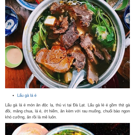
Lẩu gà lá é
Lẩu gà lá é món ăn độc lạ, thú vị tại Đà Lạt. Lẩu gà lé é gồm thịt gà
đồi, măng chua, lá é, ớt hiểm, ăn kèm với rau muống, chuối bào ngon
khó cưỡng, ăn rồi là mê luôn.