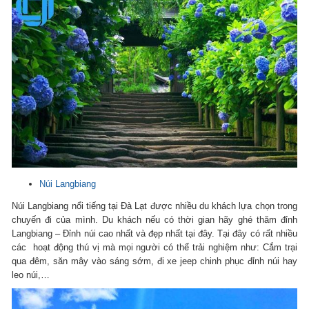
Núi Langbiang
Núi Langbiang nổi tiếng tại Đà Lạt được nhiều du khách lựa chọn trong
chuyến đi của mình. Du khách nếu có thời gian hãy ghé thăm đỉnh
Langbiang – Đỉnh núi cao nhất và đẹp nhất tại đây. Tại đây có rất nhiều
các hoạt động thú vị mà mọi người có thể trải nghiệm như: Cắm trại
qua đêm, săn mây vào sáng sớm, đi xe jeep chinh phục đỉnh núi hay
leo núi,…