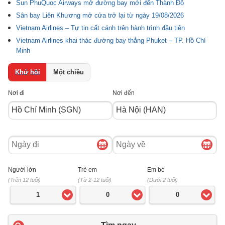
Sun PhuQuoc Airways mở đường bay mới đến Thành Đô
Sân bay Liên Khương mở cửa trở lại từ ngày 19/08/2026
Vietnam Airlines – Tự tin cất cánh trên hành trình đầu tiên
Vietnam Airlines khai thác đường bay thẳng Phuket – TP. Hồ Chí
Minh
Khứ hồi
Một chiều
Nơi đi
Nơi đến
Ngày
Ngày
đi
về
Người lớn
Trẻ em
Em bé
(Trên 12 tuổi)
(Từ 2-12 tuổi)
(Dưới 2 tuổi)
1
0
0