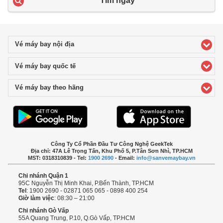
Tìm ngay
Vé máy bay nội địa
click to expand contents
Vé máy bay quốc tế
click to expand contents
Vé máy bay theo hãng
click to expand contents
Công Ty Cổ Phần Đầu Tư Công Nghệ GeekTek
Địa chỉ: 47A Lê Trọng Tấn, Khu Phố 5, P.Tân Sơn Nhì, TP.HCM
MST: 0318310839 - Tel:
1900 2690
- Email:
info@sanvemaybay.vn
Chi nhánh Quận 1
95C Nguyễn Thị Minh Khai, P.Bến Thành, TP.HCM
Tel
: 1900 2690 - 02871 065 065 - 0898 400 254
Giờ làm việc
: 08:30 – 21:00
Chi nhánh Gò Vấp
55A Quang Trung, P.10, Q.Gò Vấp, TP.HCM