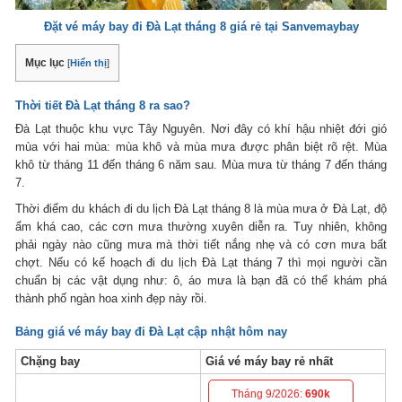
Đặt vé máy bay đi Đà Lạt tháng 8 giá rẻ tại Sanvemaybay
Mục lục
[
Hiển thị
]
Thời tiết Đà Lạt tháng 8 ra sao?
Đà Lạt thuộc khu vực Tây Nguyên. Nơi đây có khí hậu nhiệt đới gió
mùa với hai mùa: mùa khô và mùa mưa được phân biệt rõ rệt. Mùa
khô từ tháng 11 đến tháng 6 năm sau. Mùa mưa từ tháng 7 đến tháng
7.
Thời điểm du khách đi du lịch Đà Lạt tháng 8 là mùa mưa ở Đà Lạt, độ
ẩm khá cao, các cơn mưa thường xuyên diễn ra. Tuy nhiên, không
phải ngày nào cũng mưa mà thời tiết nắng nhẹ và có cơn mưa bất
chợt. Nếu có kế hoạch đi du lịch Đà Lạt tháng 7 thì mọi người cần
chuẩn bị các vật dụng như: ô, áo mưa là bạn đã có thể khám phá
thành phố ngàn hoa xinh đẹp này rồi.
Bảng
giá vé máy bay đi Đà Lạt
cập nhật hôm nay
Chặng bay
Giá vé máy bay rẻ nhất
Tháng 9/2026:
690k