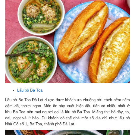
Lẩu bò Ba Toa
Lầu bò Ba Toa Đà Lạt được thực khách ưa chuộng bởi cách nêm nếm
đậm đà, thơm ngon. Món ăn này xuất hiện đầu tiên và nhiều nhất ở
khu Ba Toa nên mọi người gọi là lẩu bò Ba Toa. Miếng thịt bò dày, to,
dai, ngọt và ít béo. Du khách có thể ghé một số địa chỉ như: lẩu bò
Nhà Gỗ số 1, Ba Toa, thành phố Đà Lạt.