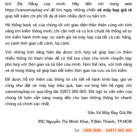
lịch Đà Nẵng của mình. Hãy đến với trang web
https://sanvemaybay.vn/ để tìm ngay những chiếc
vé máy bay giá rẻ
giúp tiết kiệm chi phí tối đa đi kèm nhiều dịch vụ tiện ích.
Hệ thống book vé của chúng tôi với giao diện thân thiện cùng với tính
năng tìm kiếm thông minh, chỉ cần một và cú lick chuột hệ thống sẽ tự
tìm kiếm hành trình bay, so sánh giá vé máy bay của tất cả các hãng,
so sánh thời gian cất cánh, hạ cánh.
Với những tính năng hiện đại được tích hợp sẽ giúp bạn có thêm
nhiều thông tin tham khảo để có thể lựa chọn cho mình chuyến bay
phù hợp với thời gian và túi tiền của mình. Hơn thế nữa, với tính năng
vé rẻ trong tháng sẽ giúp bạn tiết kiệm thời gian tra cứu và tìm kiếm.
Để được hỗ trợ thêm các thông tin chi tiết về hành trình bay, giá vé
cũng như đặt vé máy bay hiệu quả, bạn vui lòng liên hệ ngay với
sanvemaybay.vn qua tổng đài 02871 065 065. Đội ngũ tư vấn viên của
chúng tôi luôn sẵn sàng mang đến cho bạn những thông tin nhanh
chóng và chính xác nhất.
Săn Vé Máy Bay Giá Rẻ
95C Nguyễn Thị Minh Khai, P.Bến Thành, TP.HCM
Tel :
1900 2690
–
02871 065 065