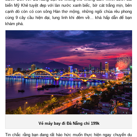
biển Mỹ Khê tuyệt đẹp với làn nước xanh biếc, bờ cát trắng mịn, bên
cạnh đó còn có con sông Hàn thơ mộng, những ngôi chùa rêu phong
cùng 9 cây cầu hiện đại, lung linh khi đêm về… khá hấp dẫn để bạn
khám phá.
Vé máy bay đi Đà Nẵng chỉ 199k
Tin chắc rằng bạn đang rất háo hức muốn thực hiện ngay chuyến du