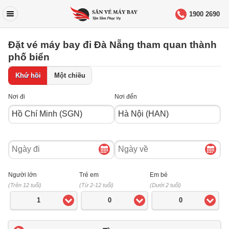
1900 2690
Đặt vé máy bay đi Đà Nẵng tham quan thành
phố biển
Khứ hồi
Một chiều
Nơi đi
Nơi đến
Ngày
Ngày
đi
về
Người lớn
Trẻ em
Em bé
(Trên 12 tuổi)
(Từ 2-12 tuổi)
(Dưới 2 tuổi)
1
0
0