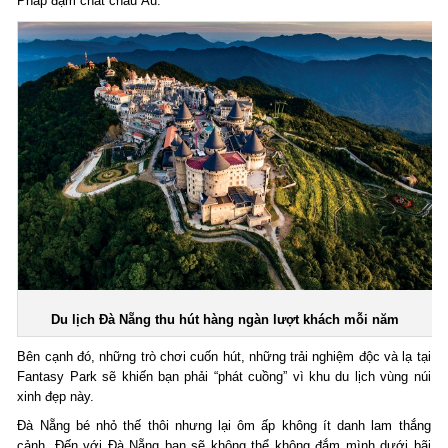
Pháp đậm chất châu Âu.
Du lịch Đà Nẵng thu hút hàng ngàn lượt khách mỗi năm
Bên cạnh đó, những trò chơi cuốn hút, những trải nghiệm độc và lạ tại
Fantasy Park sẽ khiến bạn phải “phát cuồng” vì khu du lịch vùng núi
xinh đẹp này.
Đà Nẵng bé nhỏ thế thôi nhưng lại ôm ấp không ít danh lam thắng
cảnh. Đến với Đà Nẵng bạn sẽ không thể không đắm mình dưới bãi