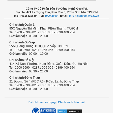
Công Ty Cổ Phần Đầu Tư Công Nghệ GeekTek
Địa chỉ: 47A Lê Trọng Tấn, Khu Phố 5, P.Tân Sơn Nhì, TP.HCM
MST: 0318310839 - Tel:
1900 2690
- Email:
info@sanvemaybay.vn
Chi nhánh Quận 1
95C Nguyễn Thị Minh Khai, P.Bến Thành, TP.HCM
Tel
: 1900 2690 - 02871 065 065 - 0898 400 254
Giờ làm việc
: 08:30 – 21:00
Chi nhánh Gò Vấp
55A Quang Trung, P.10, Q.Gò Vấp, TP.HCM
Tel
: 1900 2690 - 02871 065 065 - 0899 400 254
Giờ làm việc
: 09:00 – 19:00
Chi nhánh Hà Nội
414 Xã Đàn, Phường Nam Đồng, Quận Đống Đa, Hà Nội
Tel
: 1900 2690 - 02871 065 065 - 0899 400 254
Giờ làm việc
: 08:30 – 21:00
Chi nhánh Đồng Tháp
21 Đường Số 4 (KDC P.6), P.Cao Lãnh, Đồng Tháp
Tel
: 1900 2690 - 02871 065 065 - 0899 400 254
Giờ làm việc
: 08:30 – 21:00
Điều khoản sử dụng
|
Chính sách bảo mật