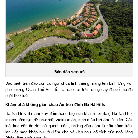
Bán đảo sơn trà
Đặc biệt, trên đảo còn có ngôi chùa linh thiêng mang tên Linh Ứng với
pho tượng Quan Thế Âm Bồ Tát cao tới 67m cùng cây đa cổ thủ đã
ngót 800 tuổi.
Khám phá không gian châu Âu trên đỉnh Bà Nà Hills
Bà Nà Hills đã làm say đắm hàng triệu du khách tới đây, Bà Nà Hills
quanh năm rực rỡ như một vườn xuân, man mác hơi ẩm từ biển. Các
loài hoa cận ôn đới nở quanh năm, những đóa cẩm tú cầu căng tròn,
lan đất mọc khắp núi tô điểm cho vẻ đẹp như cổ tích của ngôi làng