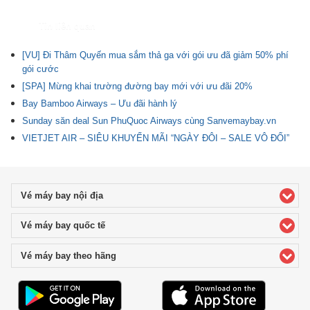
Tin liên quan
[VU] Đi Thâm Quyến mua sắm thả ga với gói ưu đã giảm 50% phí
gói cước
[SPA] Mừng khai trường đường bay mới với ưu đãi 20%
Bay Bamboo Airways – Ưu đãi hành lý
Sunday săn deal Sun PhuQuoc Airways cùng Sanvemaybay.vn
VIETJET AIR – SIÊU KHUYẾN MÃI “NGÀY ĐÔI – SALE VÔ ĐỐI”
Vé máy bay nội địa
click to expand contents
Vé máy bay quốc tế
click to expand contents
Vé máy bay theo hãng
click to expand contents