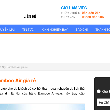
GIỜ LÀM VIỆC
08h đến 21h
THỨ 2 - THỨ 6:
LIÊN HỆ
08h30 đến 20h
THỨ 7 - CN:
UYẾN MÃI
TIN TỨC
KINH NGHIỆM BAY
BÁO CHÍ
THANH T
à Nội Bamboo Air giá rẻ
mboo Air giá rẻ
giúp cho du khách có cơ hội tham quan chuyến du lịch thú
Khứ h
y đi Hà Nội của hãng Bamboo Airways hãy truy cập
Hồ Chí 