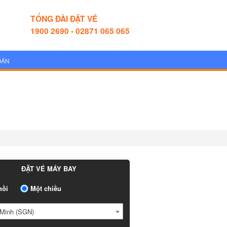
TỔNG ĐÀI ĐẶT VÉ
1900 2690 - 02871 065 065
OÁN
ĐẶT VÉ MÁY BAY
ồi
Một chiều
Minh (SGN)