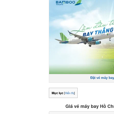
Đặt vé máy bay 
Mục lục
[
Hiển thị
]
Giá vé máy bay Hồ Chí