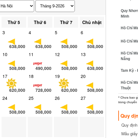
Quy Nhơn -
Minh
Thứ 5
Thứ 6
Thứ 7
Chủ nhật
Hồ Chí Minh
3
4
5
6
Hồ Chí Minh
638,000
638,000
508,000
508,000
Hồ Chí Min
10
11
12
13
Nẵng
508,000
490,000
508,000
638,000
Tam Kỳ - H
17
18
19
20
Hồ Chí Min
Thuột
620,000
728,000
620,000
508,000
24
25
26
27
* Chưa bao gồm
trong chuyến b
508,000
508,000
508,000
508,000
Quy dịn
Quy định m
cần biết
Mẫu giấy 