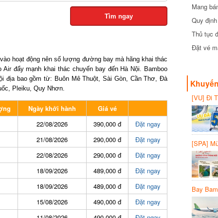
Mang bánh 
đồng
Tìm ngay
Quy định 
Thủ tục đ
Đặt vé máy
vào hoạt động nên số lượng đường bay mà hãng khai thác
Air đẩy mạnh khai thác chuyến bay đến Hà Nội.
Bamboo
i địa bao gồm từ: Buôn Mê Thuột, Sài Gòn, Cần Thơ, Đà
Khuyến 
ốc, Pleiku, Quy Nhơn.
[VU] Đi T
giảm 50% 
ng
Ngày khởi hành
Giá vé
22/08/2026
390,000 đ
Đặt ngay
21/08/2026
290,000 đ
Đặt ngay
[SPA] Mừn
20%
22/08/2026
290,000 đ
Đặt ngay
18/09/2026
489,000 đ
Đặt ngay
18/09/2026
489,000 đ
Đặt ngay
Bay Bambo
15/08/2026
490,000 đ
Đặt ngay
11/08/2026
490,000 đ
Đặt ngay