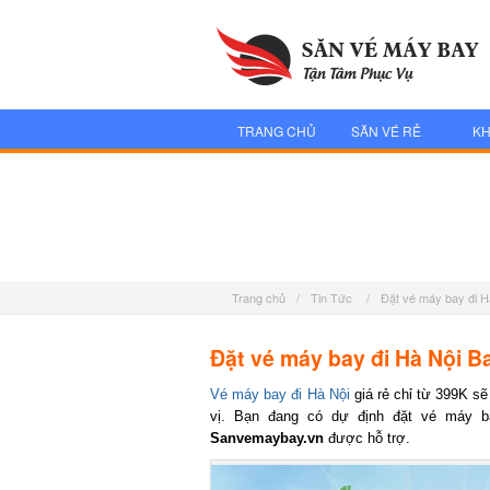
TRANG CHỦ
SĂN VÉ RẺ
KH
Trang chủ
/
Tin Tức
/
Đặt vé máy bay đi H
Đặt vé máy bay đi Hà Nội Ba
Vé máy bay đi Hà Nội
giá rẻ chỉ từ 399K sẽ 
vị. Bạn đang có dự định đặt vé máy ba
Sanvemaybay.vn
được hỗ trợ.