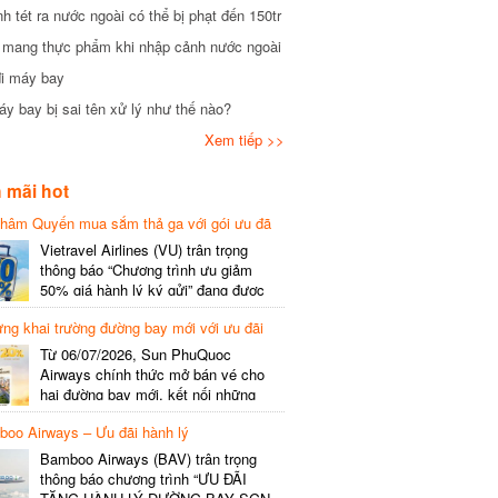
tét ra nước ngoài có thể bị phạt đến 150tr
mang thực phẩm khi nhập cảnh nước ngoài
i máy bay
 bay bị sai tên xử lý như thế nào?
Xem tiếp >>
mãi hot
hâm Quyến mua sắm thả ga với gói ưu đã
phí gói cước
Vietravel Airlines (VU) trân trọng
thông báo “Chương trình ưu giảm
50% giá hành lý ký gửi” đang được
triển khai cho đường bay quốc tế mới
g khai trường đường bay mới với ưu đãi
kết nối từ TP. Hồ Chí Minh
(SGN) đi Thâm Quyến – Trung Quốc
Từ 06/07/2026, Sun PhuQuoc
(SZX), chi tiết như sau: LỊCH BAY
Airways chính thức mở bán vé cho
CHI TIẾT Đường bay SHCB Giờ khởi
hai đường bay mới, kết nối những
hành Giờ đến Tần suất…
điểm đến giàu trải nghiệm, giúp hành
o Airways – Ưu đãi hành lý
khách khám phá vẻ đẹp thiên nhiên
và văn hóa của miền Trung Việt Nam.
Bamboo Airways (BAV) trân trọng
Thông tin đường bay mới Đường bay
thông báo chương trình “ƯU ĐÃI
SHCB Giờ bay Tần suất Thời gian