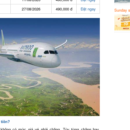
27/08/2026
490,000 đ
Đặt ngay
Sunday să
Sanvemay
iền?
hông có mức giá vé phải chăng. Tùy từng chặng bay,