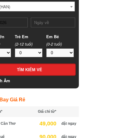
HAN)
n
Trẻ Em
Em Bé
(2-12 tuổi)
(0-2 tuổi)
h Âm
ay Giá Rẻ
*
Giá chỉ từ*
49,000
Cần Thơ
đặt ngay
90,000
uế
đặt ngay