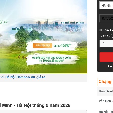
Hà Nội (
Người Lớ
(>12 tuổi)
Lịc
đi Hà Nội Bamboo Air giá rẻ
Chặng B
Hành trình
Vân Đồn - 
 Minh - Hà Nội tháng 9 năm 2026
Hà Nội - H