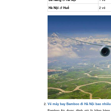
Hà Nội
đi
Huế
2 vé
Vé máy bay Bamboo đi Hà Nội
bao nhiêu t
Bamboo Air được đánh giá là hãng hàng k