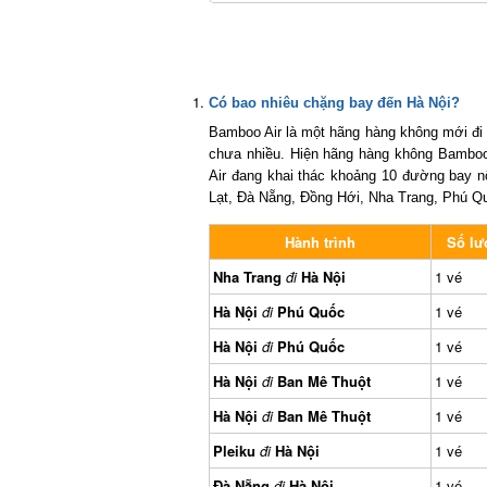
Có bao nhiêu chặng bay đến Hà Nội?
Bamboo Air là một hãng hàng không mới đi 
chưa nhiều. Hiện hãng hàng không Bamboo 
Air đang khai thác khoảng 10 đường bay nộ
Lạt, Đà Nẵng, Đồng Hới, Nha Trang, Phú Qu
Hành trình
Số lượ
Nha Trang
đi
Hà Nội
1 vé
Hà Nội
đi
Phú Quốc
1 vé
Hà Nội
đi
Phú Quốc
1 vé
Hà Nội
đi
Ban Mê Thuột
1 vé
Hà Nội
đi
Ban Mê Thuột
1 vé
Pleiku
đi
Hà Nội
1 vé
Đà Nẵng
đi
Hà Nội
1 vé