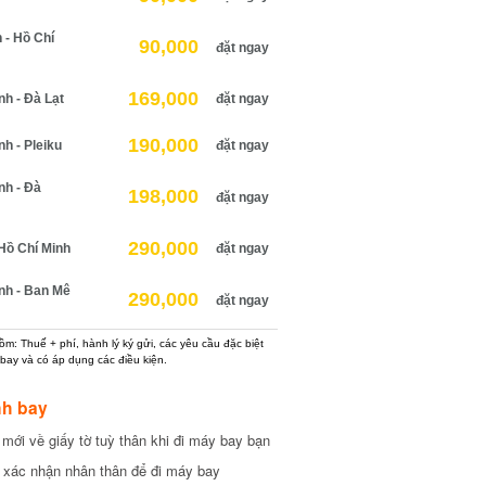
 Hồ Chí
90,000
đặt ngay
169,000
 - Đà Lạt
đặt ngay
190,000
 - Pleiku
đặt ngay
h - Đà
198,000
đặt ngay
290,000
ồ Chí Minh
đặt ngay
h - Ban Mê
290,000
đặt ngay
: Thuế + phí, hành lý ký gửi, các yêu cầu đặc biệt
ay và có áp dụng các điều kiện.
h bay
ới về giấy tờ tuỳ thân khi đi máy bay bạn
xác nhận nhân thân để đi máy bay