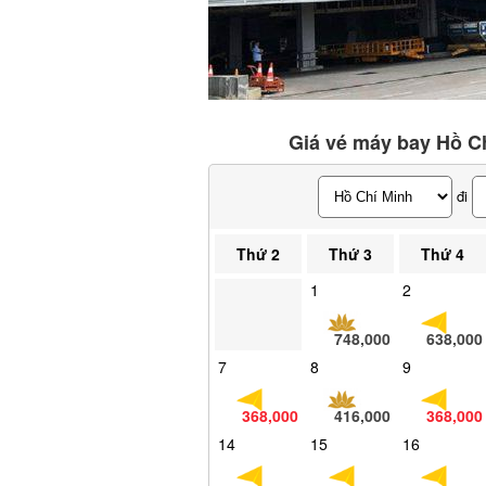
Giá vé máy bay Hồ Ch
đi
Thứ 2
Thứ 3
Thứ 4
1
2
748,000
638,000
7
8
9
368,000
416,000
368,000
14
15
16