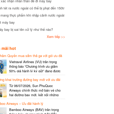
xác nhận nhân thân để đi máy bay
tét ra nước ngoài có thể bị phạt đến 150tr
mang thực phẩm khi nhập cảnh nước ngoài
i máy bay
 bay bị sai tên xử lý như thế nào?
Xem tiếp >>
mãi hot
hâm Quyến mua sắm thả ga với gói ưu đã
phí gói cước
Vietravel Airlines (VU) trân trọng
thông báo “Chương trình ưu giảm
50% giá hành lý ký gửi” đang được
triển khai cho đường bay quốc tế mới
g khai trường đường bay mới với ưu đãi
kết nối từ TP. Hồ Chí Minh
(SGN) đi Thâm Quyến – Trung Quốc
Từ 06/07/2026, Sun PhuQuoc
(SZX), chi tiết như sau: LỊCH BAY
Airways chính thức mở bán vé cho
CHI TIẾT Đường bay SHCB Giờ khởi
hai đường bay mới, kết nối những
hành Giờ đến Tần suất…
điểm đến giàu trải nghiệm, giúp hành
o Airways – Ưu đãi hành lý
khách khám phá vẻ đẹp thiên nhiên
và văn hóa của miền Trung Việt Nam.
Bamboo Airways (BAV) trân trọng
Thông tin đường bay mới Đường bay