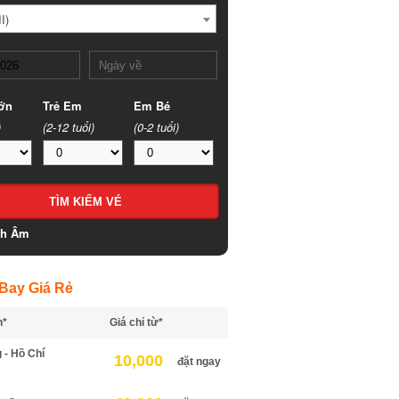
)
n
Trẻ Em
Em Bé
(2-12 tuổi)
(0-2 tuổi)
h Âm
ay Giá Rẻ
*
Giá chỉ từ*
- Hồ Chí
10,000
đặt ngay