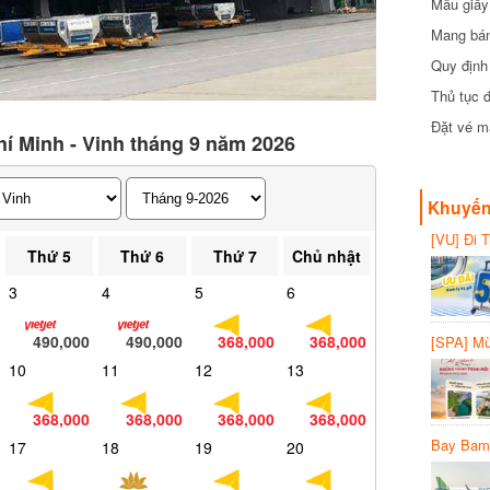
Mẫu giấy 
Mang bánh 
đồng
Quy định 
Thủ tục đ
Đặt vé máy
í Minh - Vinh tháng 9 năm 2026
Khuyến 
[VU] Đi T
Thứ 5
Thứ 6
Thứ 7
Chủ nhật
giảm 50% 
3
4
5
6
490,000
490,000
368,000
368,000
[SPA] Mừn
20%
10
11
12
13
368,000
368,000
368,000
368,000
Bay Bambo
17
18
19
20