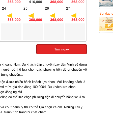
368,000
416,000
368,000
368,000
24
25
26
27
Sunday să
Sanvemay
368,000
368,000
368,000
368,000
Tìm ngay
 khoảng 7km. Du khách đáp chuyến bay đến Vinh sẽ dừng
 người có thể lựa chọn các phương tiện để di chuyển về
trung chuyển,..
iện được nhiều hành khách lựa chọn. Với khoảng cách là
xi mức giá dao động 100.000đ. Du khách lựa chọn
ạn đông người.
ũng có thể lựa chọn phương tiện di chuyển bằng xe đưa
à có ít hành lý thì có thể lựa chọn xe ôm. Nhưng lưu ý
, tránh tình trạng bị chặt chém.