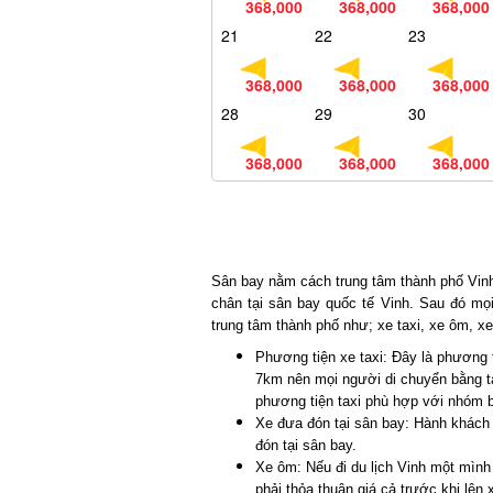
368,000
368,000
368,000
21
22
23
368,000
368,000
368,000
28
29
30
368,000
368,000
368,000
Sân bay nằm cách trung tâm thành phố Vinh
chân tại sân bay quốc tế Vinh. Sau đó mọi
trung tâm thành phố như; xe taxi, xe ôm, xe 
Phương tiện xe taxi: Đây là phương t
7km nên mọi người di chuyển bằng ta
phương tiện taxi phù hợp với nhóm b
Xe đưa đón tại sân bay: Hành khách c
đón tại sân bay.
Xe ôm: Nếu đi du lịch Vinh một mình v
phải thỏa thuận giá cả trước khi lên xe