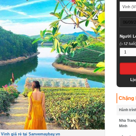
Vinh (VII
Người Lớ
(>12 tuổi)
Lịc
Chặng B
Hành trình
Nha Trang 
Minh
Vinh giá rẻ tại Sanvemaybay.vn