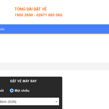
TỔNG ĐÀI ĐẶT VÉ
1900 2690 - 02871 065 065
OÁN
ĐẶT VÉ MÁY BAY
ồi
Một chiều
Minh (SGN)