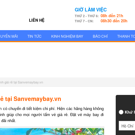
GIỜ LÀM VIỆC
08h đến 21h
THỨ 2 - THỨ 6:
LIÊN HỆ
08h30 đến 20h
THỨ 7 - CN:
UYẾN MÃI
TIN TỨC
KINH NGHIỆM BAY
BÁO CHÍ
THANH T
inh giá rẻ tại Sanvemaybay.vn
rẻ tại Sanvemaybay.vn
 có chuyến đi tiết kiệm chi phí. Hiện các hãng hàng không
Khứ h
nh giúp cho mọi người tấm vé giá rẻ. Đặt vé máy bay đi
đãi nhất.
Hồ Chí 