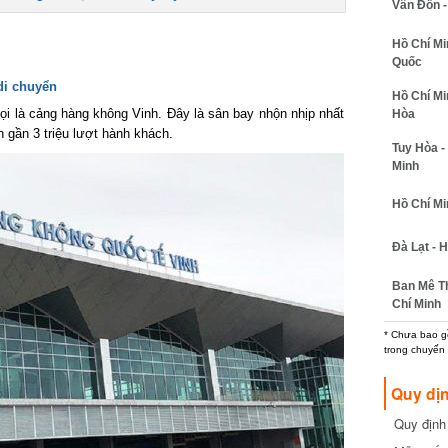
Vân Đồn - 
Hồ Chí Min
Quốc
di chuyển
Hồ Chí Minh
i là cảng hàng không Vinh. Đây là sân bay nhộn nhịp nhất
Hòa
gần 3 triệu lượt hành khách.
Tuy Hòa - 
Minh
Hồ Chí Minh
Đà Lạt - Hồ
Ban Mê Thu
Chí Minh
* Chưa bao gồm
trong chuyến b
Quy dịn
Quy định m
cần biết