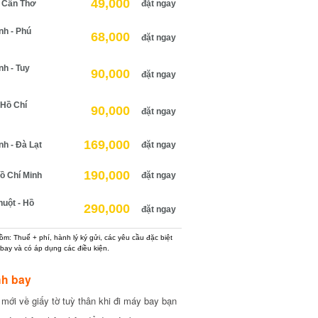
49,000
Cần Thơ
đặt ngay
h - Phú
68,000
đặt ngay
 - Tuy
90,000
đặt ngay
Hồ Chí
90,000
đặt ngay
169,000
 - Đà Lạt
đặt ngay
190,000
 Chí Minh
đặt ngay
ột - Hồ
290,000
đặt ngay
: Thuế + phí, hành lý ký gửi, các yêu cầu đặc biệt
ay và có áp dụng các điều kiện.
h bay
ới về giấy tờ tuỳ thân khi đi máy bay bạn