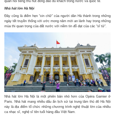
quan nổi tiếng thu hút đông đảo du khách trong nước và quốc tế.
Nhà hát lớn Hà Nội
Đây cũng là điểm hẹn “xin chữ” của người dân Hà thành trong những
ngày tết truyền thống với ước mong năm mới an lành hay trong những
mùa thi quan trọng của đất nước với niềm tin đỗ đạt của các “sĩ tử”.
Nhà hát lớn Hà Nội là một phiên bản nhỏ hơn của Opéra Garnier ở
Paris. Nhà hát mang nhiều dấu ấn lịch sử tại trung tâm thủ đô Hà Nội
này là địa điểm tổ chức những chương trình nghệ thuật lớn của nhiều
ca nhạc sĩ, nghệ sĩ tên tuổi hàng đầu Việt Nam.