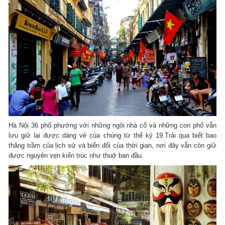
Hà Nội 36 phố phường với những ngôi nhà cổ và những con phố vẫn
lưu giữ lại được dáng vẻ của chúng từ thế kỷ 19.Trải qua biết bao
thăng trầm của lịch sử và biến đổi của thời gian, nơi đây vẫn còn giữ
được nguyên vẹn kiến trúc như thuở ban đầu.