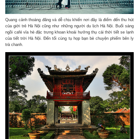
Quang cảnh thoáng đãng và dễ chịu khiến nơi đây là điểm đến thu hút
của giới trẻ Hà Nội cũng như những người du lịch Hà Nội. Buổi sáng
ngồi café vỉa hè đặc trưng khoan khoái hưởng thụ cái thời tiết se lạnh
của tiết trời Hà Nội. Đến tối cùng tụ họp bạn bè chuyện phiếm bên ly
trà chanh.