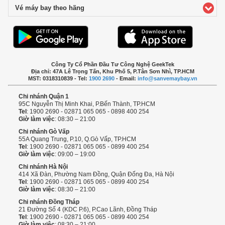
Vé máy bay theo hãng
click to expand contents
Công Ty Cổ Phần Đầu Tư Công Nghệ GeekTek
Địa chỉ: 47A Lê Trọng Tấn, Khu Phố 5, P.Tân Sơn Nhì, TP.HCM
MST: 0318310839 - Tel:
1900 2690
- Email:
info@sanvemaybay.vn
Chi nhánh Quận 1
95C Nguyễn Thị Minh Khai, P.Bến Thành, TP.HCM
Tel
: 1900 2690 - 02871 065 065 - 0898 400 254
Giờ làm việc
: 08:30 – 21:00
Chi nhánh Gò Vấp
55A Quang Trung, P.10, Q.Gò Vấp, TP.HCM
Tel
: 1900 2690 - 02871 065 065 - 0899 400 254
Giờ làm việc
: 09:00 – 19:00
Chi nhánh Hà Nội
414 Xã Đàn, Phường Nam Đồng, Quận Đống Đa, Hà Nội
Tel
: 1900 2690 - 02871 065 065 - 0899 400 254
Giờ làm việc
: 08:30 – 21:00
Chi nhánh Đồng Tháp
21 Đường Số 4 (KDC P.6), P.Cao Lãnh, Đồng Tháp
Tel
: 1900 2690 - 02871 065 065 - 0899 400 254
Giờ làm việc
: 08:30 – 21:00