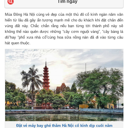
Tìm ngay
Mùa Đông Hà Nội cùng vẻ đẹp của một thủ đô cổ kính ngàn năm văn
hiến từ lâu đã gây ấn tượng mạnh mẽ cho du khách khi đặt chân đến
vùng đất này. Chắc chắn rằng nếu bạn từng tới thành phố này sẽ
không thể nào quên được những “cây cơm nguội vàng”, “cây bàng lá
đỏ”hay “phố xưa nhà cổ”cùng hoa sữa nồng nàn đã đi vào từng câu
hát quen thuộc.
Đặt vé máy bay ghé thăm Hà Nội cổ kính dịp cuối năm