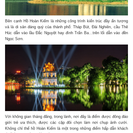
Bên cạnh Hồ Hoàn Kiếm là những công trình kiến trúc đầy ấn tượng
và là di sản đáng quý của thành phố: Tháp Bút, Đài Nghiên, cầu Thê
Húc dẫn vào lầu Đắc Nguyệt hay đình Trấn Ba…trên lối dẫn vào đền
Ngọc Sơn.
Với không gian tháng đãng, trong lành, nơi đây là điểm được đông đáo
giới trẻ ưa thích, được các cặp đôi chọn làm nơi chụp ảnh cưới.
Không chỉ thế hồ Hoàn Kiếm là một trong những điểm hấp dẫn khách