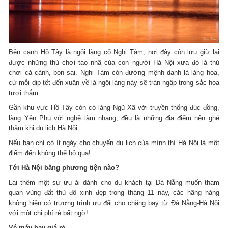
Bên cạnh Hồ Tây là ngôi làng cổ Nghi Tàm, nơi đây còn lưu giữ lại
được những thú chơi tao nhã của con người Hà Nội xưa đó là thú
chơi cá cảnh, bon sai. Nghi Tàm còn đường mệnh danh là làng hoa,
cứ mỗi dịp tết đến xuân về là ngôi làng này sẽ tràn ngập trong sắc hoa
tươi thắm.
Gần khu vực Hồ Tây còn có làng Ngũ Xã với truyền thống đúc đồng,
làng Yên Phụ với nghề làm nhang, đều là những địa điểm nên ghé
thăm khi du lịch Hà Nội.
Nếu bạn chỉ có ít ngày cho chuyến du lịch của mình thì Hà Nội là một
điểm đến không thể bỏ qua!
Tới Hà Nội bằng phương tiện nào?
Lại thêm một sự ưu ái dành cho du khách tại Đà Nẵng muốn tham
quan vùng đất thủ đô xinh đẹp trong tháng 11 này, các hãng hàng
không hiện có trương trình ưu đãi cho chặng bay từ Đà Nẵng-Hà Nội
với một chi phí rẻ bất ngờ!
Vé máy bay giá rẻ