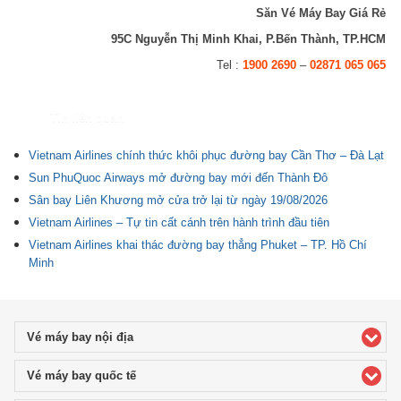
Săn Vé Máy Bay Giá Rẻ
95C Nguyễn Thị Minh Khai, P.Bến Thành, TP.HCM
Tel :
1900 2690
–
02871 065 065
Tin liên quan
Vietnam Airlines chính thức khôi phục đường bay Cần Thơ – Đà Lạt
Sun PhuQuoc Airways mở đường bay mới đến Thành Đô
Sân bay Liên Khương mở cửa trở lại từ ngày 19/08/2026
Vietnam Airlines – Tự tin cất cánh trên hành trình đầu tiên
Vietnam Airlines khai thác đường bay thẳng Phuket – TP. Hồ Chí
Minh
Vé máy bay nội địa
click to expand contents
Vé máy bay quốc tế
click to expand contents