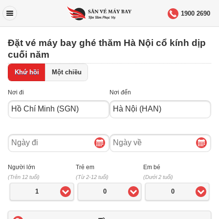
1900 2690
Đặt vé máy bay ghé thăm Hà Nội cổ kính dịp
cuối năm
Khứ hồi
Một chiều
Nơi đi
Nơi đến
Ngày
Ngày
đi
về
Người lớn
Trẻ em
Em bé
(Trên 12 tuổi)
(Từ 2-12 tuổi)
(Dưới 2 tuổi)
1
0
0