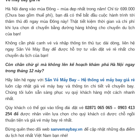
Hà Nội đang vào mùa Đông – mùa đẹp nhất trong năm! Chỉ từ 699.000
(Chưa bao gồm thuế phí), bạn đã có thể bắt đầu cuộc hành trình tới
thăm thủ đô ngay mùa Đông này! Thật tiết kiệm thời gian và chi phí
khi lựa chọn di chuyển bằng đường hàng không cho chuyến du lịch
của bạn!
Không cần phải canh vé và nhập thông tin thủ tục dài dòng, liên hệ
ngay Săn Vé Máy Bay để được hỗ trợ tư vấn đặt vé rẻ nhất cho
chuyến du lịch của bạn!
Còn chần chừ gì mà không lên kế hoạch khám phá Hà Nội ngay
trong tháng 12 này?
Hãy liên hệ ngay với
Săn Vé Máy Bay – Hệ thống vé máy bay giá rẻ
luôn cập nhật giá vé máy bay và thông tin chi tiết về chuyến bay.
Chúng tôi luôn sẵn sàng phục vụ quý khách hàng một cách nhanh
nhất.
Qúy khách có thể gọi vào tổng đài đặt vé
02871 065 065 – 0903 413
254 để
được nhân viên lựa chọn cho quý khách có được chỗ ngồi
thuận tiện và giá vé máy bay rẻ nhất.
Đừng quên theo dõi web
sanvemaybay.vn
để cập nhật những địa điểm
du lịch hot nhất Việt Nam bạn nhé!