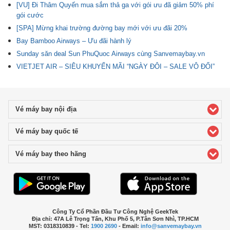
[VU] Đi Thâm Quyến mua sắm thả ga với gói ưu đã giảm 50% phí
gói cước
[SPA] Mừng khai trường đường bay mới với ưu đãi 20%
Bay Bamboo Airways – Ưu đãi hành lý
Sunday săn deal Sun PhuQuoc Airways cùng Sanvemaybay.vn
VIETJET AIR – SIÊU KHUYẾN MÃI “NGÀY ĐÔI – SALE VÔ ĐỐI”
Vé máy bay nội địa
click to expand contents
Vé máy bay quốc tế
click to expand contents
Vé máy bay theo hãng
click to expand contents
Công Ty Cổ Phần Đầu Tư Công Nghệ GeekTek
Địa chỉ: 47A Lê Trọng Tấn, Khu Phố 5, P.Tân Sơn Nhì, TP.HCM
MST: 0318310839 - Tel:
1900 2690
- Email:
info@sanvemaybay.vn