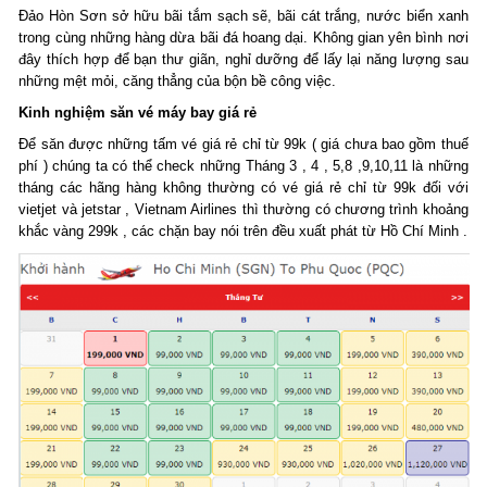
Đảo Hòn Sơn sở hữu bãi tắm sạch sẽ, bãi cát trắng, nước biển xanh
trong cùng những hàng dừa bãi đá hoang dại. Không gian yên bình nơi
đây thích hợp để bạn thư giãn, nghỉ dưỡng để lấy lại năng lượng sau
những mệt mỏi, căng thẳng của bộn bề công việc.
Kinh nghiệm săn
vé máy bay giá rẻ
Để săn được những tấm vé giá rẻ chỉ từ 99k ( giá chưa bao gồm thuế
phí ) chúng ta có thể check những Tháng 3 , 4 , 5,8 ,9,10,11 là những
tháng các hãng hàng không thường có vé giá rẻ chỉ từ 99k đối với
vietjet và jetstar , Vietnam Airlines thì thường có chương trình khoảng
khắc vàng 299k , các chặn bay nói trên đều xuất phát từ Hồ Chí Minh .