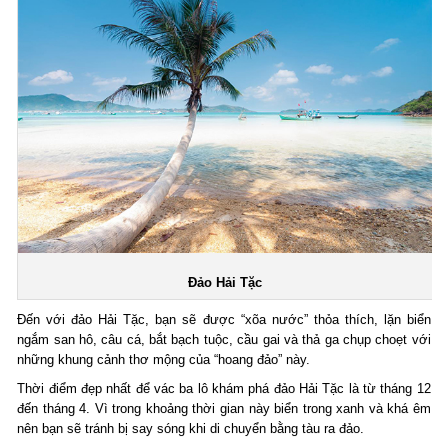
Đảo Hải Tặc
Đến với đảo Hải Tặc, bạn sẽ được “xõa nước” thỏa thích, lặn biển
ngắm san hô, câu cá, bắt bạch tuộc, cầu gai và thả ga chụp choẹt với
những khung cảnh thơ mộng của “hoang đảo” này.
Thời điểm đẹp nhất để vác ba lô khám phá đảo Hải Tặc là từ tháng 12
đến tháng 4. Vì trong khoảng thời gian này biển trong xanh và khá êm
nên bạn sẽ tránh bị say sóng khi di chuyển bằng tàu ra đảo.