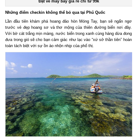
Đặt vé máy bay giá rẻ
chỉ từ 99k
Những điểm checkin không thể bỏ qua tại Phú Quốc
Lần đầu tiên khám phá hoang đảo hòn Móng Tay, bạn sẽ ngẩn ngơ
trước vẻ đẹp hoang sơ và thơ mộng của thiên đường biển nơi đây.
Với bờ cát trắng mịn màng, nước biển trong xanh cùng hàng dừa đong
đưa trong gió sẽ cho bạn cảm giác như lạc vào “xứ sở thần tiên” hoàn
toàn tách biệt với sự ồn ào nhộn nhịp của phố thị.