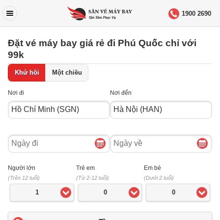
1900 2690
Đặt vé máy bay giá rẻ đi Phú Quốc chỉ với
99k
Khứ hồi
Một chiều
Nơi đi
Nơi đến
Ngày
Ngày
đi
về
Người lớn
Trẻ em
Em bé
(Trên 12 tuổi)
(Từ 2-12 tuổi)
(Dưới 2 tuổi)
1
0
0