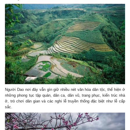
Người Dao nơi đây vẫn gìn giữ nhiều nét văn hóa dân tộc, thể hiện ở
những phong tục tập quán, dân ca, dân vũ, trang phục, kiến trúc nhà
ở, trò chơi dân gian và các nghi lễ truyền thống đặc biệt như lễ cấp
sắc.