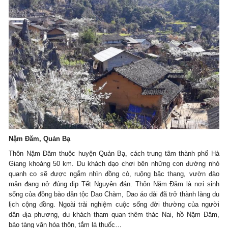
Nặm Đăm, Quản Bạ
Thôn Nặm Đăm thuộc huyện Quản Bạ, cách trung tâm thành phố Hà
Giang khoảng 50 km. Du khách dạo chơi bên những con đường nhỏ
quanh co sẽ được ngắm nhìn đồng cỏ, ruộng bậc thang, vườn đào
mận đang nở đúng dịp Tết Nguyên đán. Thôn Nặm Đăm là nơi sinh
sống của đồng bào dân tộc Dao Chàm, Dao áo dài đã trở thành làng du
lịch cộng đồng. Ngoài trải nghiệm cuộc sống đời thường của người
dân địa phương, du khách tham quan thêm thác Nai, hồ Nặm Đăm,
bảo tàng văn hóa thôn, tắm lá thuốc…