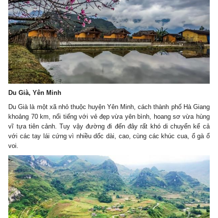
Du Già, Yên Minh
Du Già là một xã nhỏ thuộc huyện Yên Minh, cách thành phố Hà Giang
khoảng 70 km, nổi tiếng với vẻ đẹp vừa yên bình, hoang sơ vừa hùng
vĩ tựa tiên cảnh. Tuy vậy đường đi đến đây rất khó di chuyển kể cả
với các tay lái cứng vì nhiều dốc dài, cao, cùng các khúc cua, ổ gà ổ
voi.