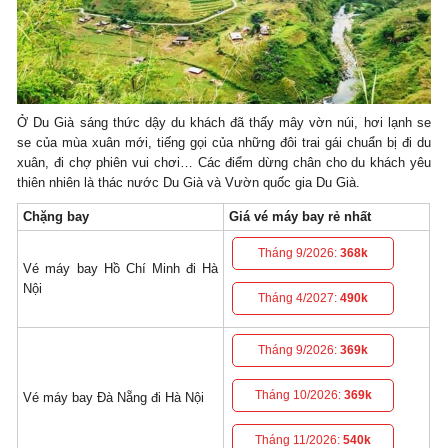
Ở Du Già sáng thức dậy du khách đã thấy mây vờn núi, hơi lạnh se
se của mùa xuân mới, tiếng gọi của những đôi trai gái chuẩn bị đi du
xuân, đi chợ phiên vui chơi… Các điểm dừng chân cho du khách yêu
thiên nhiên là thác nước Du Già và Vườn quốc gia Du Già.
Chặng bay
Giá vé máy bay rẻ nhất
Tháng 9/2026:
368k
Vé máy bay Hồ Chí Minh đi Hà
Nội
Tháng 4/2027:
490k
Tháng 9/2026:
369k
Tháng 10/2026:
369k
Vé máy bay Đà Nẵng đi Hà Nội
Tháng 11/2026:
540k