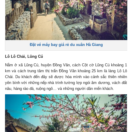
Đặt vé máy bay giá rẻ du xuân Hà Giang
Lô Lô Chải, Lũng Cú
Nằm ở xã Lũng Cú, huyện Đồng Văn, cách Cột cờ Lũng Cú khoảng 1
km và cách trung tâm thị trấn Đồng Văn khoảng 25 km là làng Lô Lô
Chải. Du khách đến đây sẽ được hòa mình vào cảnh sắc thiên nhiên
yên bình với những nếp nhà trình tường lợp ngói âm dương, vách đất
nâu, hàng rào đá, ruộng ngô… và những người dân mến khách.