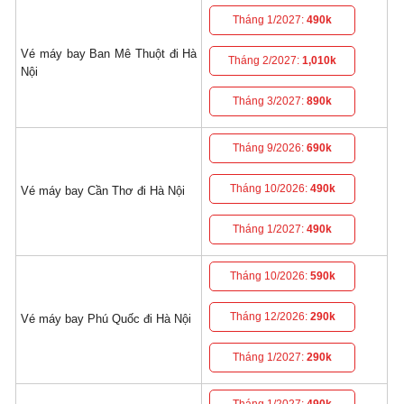
Tháng 1/2027:
490k
Vé máy bay Ban Mê Thuột đi Hà
Tháng 2/2027:
1,010k
Nội
Tháng 3/2027:
890k
Tháng 9/2026:
690k
Tháng 10/2026:
490k
Vé máy bay Cần Thơ đi Hà Nội
Tháng 1/2027:
490k
Tháng 10/2026:
590k
Tháng 12/2026:
290k
Vé máy bay Phú Quốc đi Hà Nội
Tháng 1/2027:
290k
Tháng 1/2027:
490k