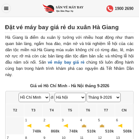
1900 2690
Đặt vé máy bay giá rẻ du xuân Hà Giang
Hà Giang là điểm du xuân lý tưởng với nhiều hoạt động như tham
quan bản làng, ngắm hoa đào, mận nở và trải nghiệm lễ hội của các
dân tộc miền núi.Hà Giang mùa xuân không chỉ có rừng đào, lê, mận
nở rực rỡ mà còn các bản làng dân tộc đậm bản sắc và những lễ hội
đầu năm sôi nổi. Săn
vé máy bay giá rẻ
chúng tôi luôn đồng hành
cùng bạn trong hành trình khám phá cao nguyên đá Tết Nhâm Dần
này.
Giá vé Hồ Chí Minh - Hà Nội tháng 9-2026
đi
T2
T3
T4
T5
T6
T7
CN
1
2
3
4
5
6
748k
868k
748k
510k
510k
508k
7
8
9
10
11
12
13