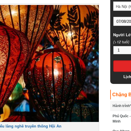
Hà Nội (
Người Lớ
(>12 tuổi)
Lịc
Chặng B
Hành trình
Phú Quốc -
Minh
iểu làng nghề truyền thống Hội An