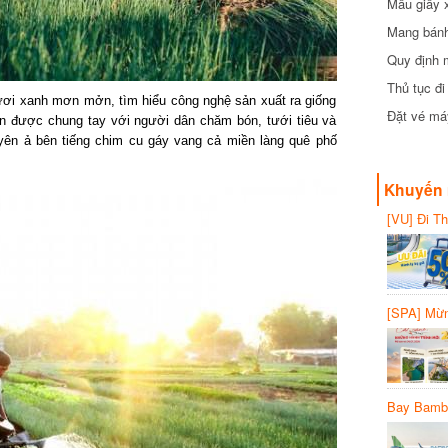
Mẫu giấy 
Mang bánh 
đồng
Quy định 
Thủ tục đ
ơi xanh mơn mởn, tìm hiểu công nghệ sản xuất ra giống
Đặt vé máy
n được chung tay với người dân chăm bón, tưới tiêu và
yên ả bên tiếng chim cu gáy vang cả miền làng quê phố
Khuyến 
[VU] Đi T
giảm 50% 
[SPA] Mừn
20%
Bay Bambo