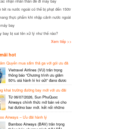
xác nhận nhân thân để đi máy bay
tét ra nước ngoài có thể bị phạt đến 150tr
mang thực phẩm khi nhập cảnh nước ngoài
i máy bay
 bay bị sai tên xử lý như thế nào?
Xem tiếp >>
mãi hot
hâm Quyến mua sắm thả ga với gói ưu đã
phí gói cước
Vietravel Airlines (VU) trân trọng
thông báo “Chương trình ưu giảm
50% giá hành lý ký gửi” đang được
triển khai cho đường bay quốc tế mới
g khai trường đường bay mới với ưu đãi
kết nối từ TP. Hồ Chí Minh
(SGN) đi Thâm Quyến – Trung Quốc
Từ 06/07/2026, Sun PhuQuoc
(SZX), chi tiết như sau: LỊCH BAY
Airways chính thức mở bán vé cho
CHI TIẾT Đường bay SHCB Giờ khởi
hai đường bay mới, kết nối những
hành Giờ đến Tần suất…
điểm đến giàu trải nghiệm, giúp hành
o Airways – Ưu đãi hành lý
khách khám phá vẻ đẹp thiên nhiên
và văn hóa của miền Trung Việt Nam.
Bamboo Airways (BAV) trân trọng
Thông tin đường bay mới Đường bay