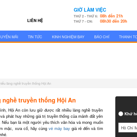
GIỜ LÀM VIỆC
08h đến 21h
THỨ 2 - THỨ 6:
LIÊN HỆ
08h30 đến 20h
THỨ 7 - CN:
UYẾN MÃI
TIN TỨC
KINH NGHIỆM BAY
BÁO CHÍ
THANH T
hiểu làng nghề truyền thống Hội An
g nghề truyền thống Hội An
kính, Hội An còn lưu giữ được rất nhiều làng nghề truyền
Khứ h
và phát huy những giá trị truyền thống của mảnh đất yên
. Nếu bạn là một người yêu thích văn hóa và mong muốn
Hồ Chí 
ầm mặc, xưa cổ, hãy cùng
vé máy bay
giá rẻ đến và tìm
nhé.