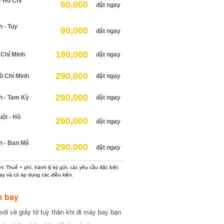
 Hồ Chí
90,000
đặt ngay
 - Tuy
90,000
đặt ngay
190,000
 Chí Minh
đặt ngay
290,000
ồ Chí Minh
đặt ngay
290,000
h - Tam Kỳ
đặt ngay
ột - Hồ
290,000
đặt ngay
h - Ban Mê
290,000
đặt ngay
: Thuế + phí, hành lý ký gửi, các yêu cầu đặc biệt
ay và có áp dụng các điều kiện.
h bay
ới về giấy tờ tuỳ thân khi đi máy bay bạn