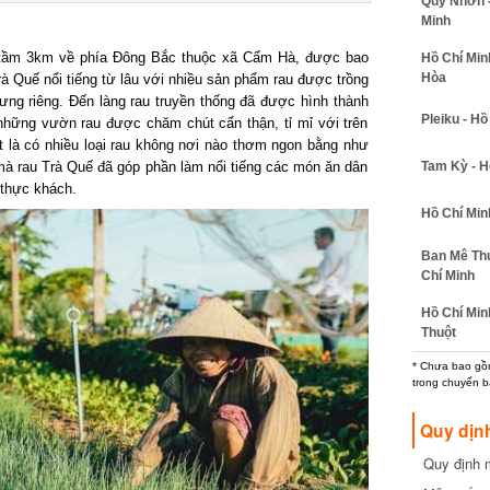
Quy Nhơn -
Minh
 tầm 3km về phía Đông Bắc thuộc xã Cẩm Hà, được bao
Hồ Chí Minh
Hòa
 Quế nổi tiếng từ lâu với nhiều sản phẩm rau được trồng
ưng riêng. Đến làng rau truyền thống đã được hình thành
Pleiku - Hồ
hững vườn rau được chăm chút cẩn thận, tỉ mỉ với trên
iệt là có nhiều loại rau không nơi nào thơm ngon bằng như
Tam Kỳ - H
mà rau Trà Quế đã góp phần làm nổi tiếng các món ăn dân
 thực khách.
Hồ Chí Min
Ban Mê Thu
Chí Minh
Hồ Chí Min
Thuột
* Chưa bao gồm
trong chuyến b
Quy dịn
Quy định m
cần biết