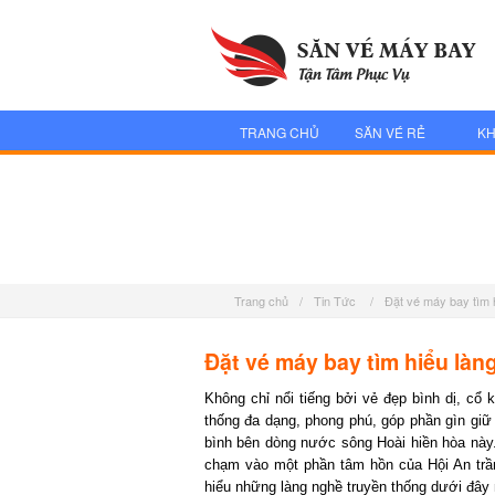
TRANG CHỦ
SĂN VÉ RẺ
KH
Trang chủ
/
Tin Tức
/
Đặt vé máy bay tìm 
Đặt vé máy bay tìm hiểu làn
Không chỉ nổi tiếng bởi vẻ đẹp bình dị, cổ 
thống đa dạng, phong phú, góp phần gìn giữ 
bình bên dòng nước sông Hoài hiền hòa này
chạm vào một phần tâm hồn của Hội An tr
hiểu những làng nghề truyền thống dưới đây 