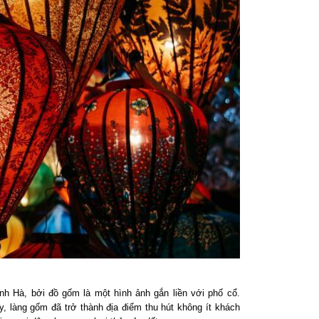
h Hà, bởi đồ gốm là một hình ảnh gắn liền với phố cổ.
 làng gốm đã trở thành địa điểm thu hút không ít khách