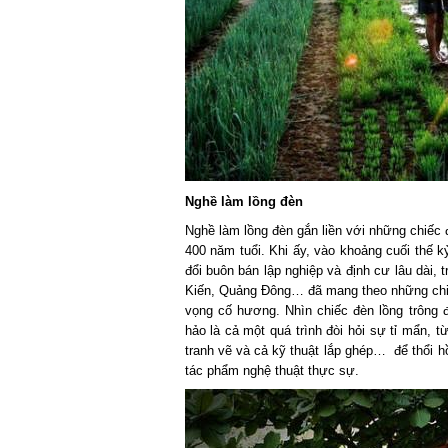
Nghề làm lồng đèn
Nghề làm lồng đèn gắn liền với những chiếc đ
400 năm tuổi. Khi ấy, vào khoảng cuối thế k
đổi buôn bán lập nghiệp và định cư lâu dài,
Kiến, Quảng Đông… đã mang theo những chiếc
vọng cố hương. Nhìn chiếc đèn lồng trông 
hảo là cả một quá trình đòi hỏi sự tỉ mẩn, 
tranh vẽ và cả kỹ thuật lắp ghép… để thổi h
tác phẩm nghệ thuật thực sự.