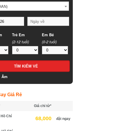
HAN)
n
Trẻ Em
Em Bé
(2-12 tuổi)
(0-2 tuổi)
h Âm
ay Giá Rẻ
*
Giá chỉ từ*
 Hồ Chí
68,000
đặt ngay