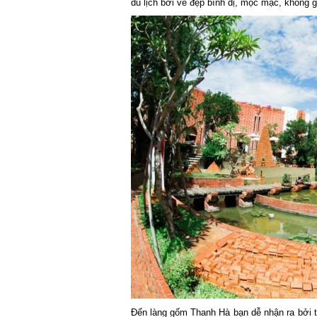
du lịch bởi vẻ đẹp bình dị, mộc mạc, không 
Đến làng gốm Thanh Hà bạn dễ nhận ra bởi 