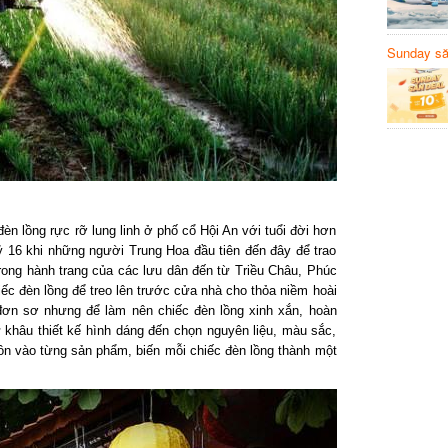
Sunday să
Sanvemay
èn lồng rực rỡ lung linh ở phố cổ Hội An với tuổi đời hơn
ỷ 16 khi những người Trung Hoa đầu tiên đến đây để trao
 trong hành trang của các lưu dân đến từ Triều Châu, Phúc
 đèn lồng để treo lên trước cửa nhà cho thỏa niềm hoài
đơn sơ nhưng để làm nên chiếc đèn lồng xinh xắn, hoàn
từ khâu thiết kế hình dáng đến chọn nguyên liệu, màu sắc,
ồn vào từng sản phẩm, biến mỗi chiếc đèn lồng thành một