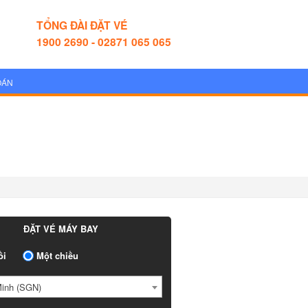
TỔNG ĐÀI ĐẶT VÉ
1900 2690 - 02871 065 065
OÁN
ĐẶT VÉ MÁY BAY
ồi
Một chiều
Minh (SGN)