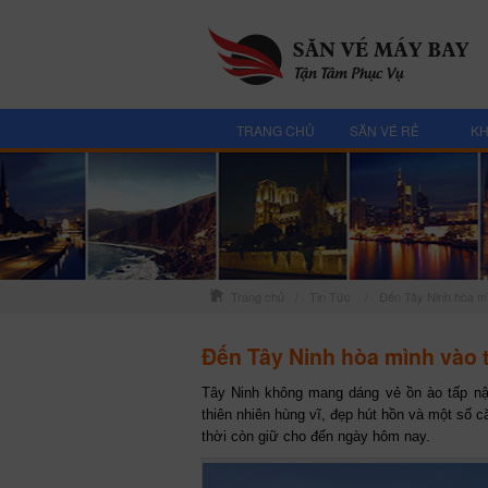
TRANG CHỦ
SĂN VÉ RẺ
KH
Trang chủ
/
Tin Tức
/
Đến Tây Ninh hòa mì
Đến Tây Ninh hòa mình vào 
Tây Ninh không mang dáng vẻ ồn ào tấp nậ
thiên nhiên hùng vĩ, đẹp hút hồn và một số c
thời còn giữ cho đến ngày hôm nay.