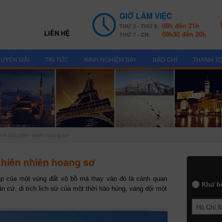
GIỜ LÀM VIỆC
08h đến 21h
THỨ 2 - THỨ 6:
LIÊN HỆ
08h30 đến 20h
THỨ 7 - CN:
UYẾN MÃI
TIN TỨC
KINH NGHIỆM BAY
BÁO CHÍ
THANH T
nh vào thiên nhiên hoang sơ
thiên nhiên hoang sơ
p của một vùng đất xô bồ mà thay vào đó là cảnh quan
Khứ h
ăn cứ, di tích lịch sử của một thời hào hùng, vang dội một
Hồ Chí 