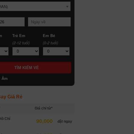
HAN)
n
Trẻ Em
Em Bé
(2-12 tuổi)
(0-2 tuổi)
h Âm
ay Giá Rẻ
*
Giá chỉ từ*
Hồ Chí
90,000
đặt ngay