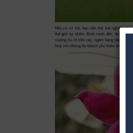
Nếu có cơ hội, bạn nên thử trải nghiệm qu
thế giới tự nhiên. Bình minh đến, thật tuyệt
muông ríu rít trên cây, ngăm hàng trăm loài 
hợp với những du khách yêu thiên nhiên và 