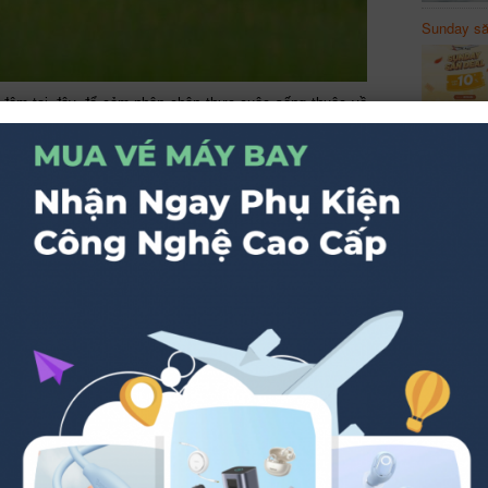
Sunday să
Sanvemay
a đêm tại đây để cảm nhận chân thực cuộc sống thuộc về
 vời khi hít hà không khí trong lành, lắng nghe tiếng chim
hoa e ấp chứa từng giọt sương chuẩn bị bung nở, rất thích
muốn khám phá vẻ đẹp của thiên nhiên.