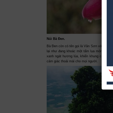
Núi Bà Đen.
Bà Đen còn có tên gọi là Vân Sơn với mây tr
lại như đang khoác một tấm lụa mỏng, đặc 
xanh ngát hương lúa, khiến khung cảnh nơi
cảm giác thoải mái cho mọi người.