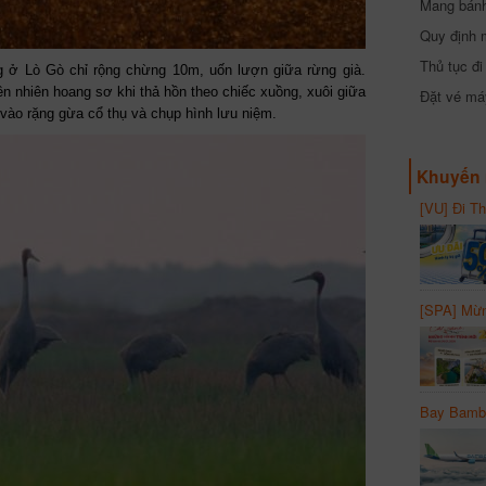
Mang bánh 
đồng
Quy định 
Thủ tục đ
 ở Lò Gò chỉ rộng chừng 10m, uốn lượn giữa rừng già.
n nhiên hoang sơ khi thả hồn theo chiếc xuồng, xuôi giữa
Đặt vé máy
vào rặng gừa cổ thụ và chụp hình lưu niệm.
Khuyến 
[VU] Đi T
giảm 50% 
[SPA] Mừn
20%
Bay Bambo