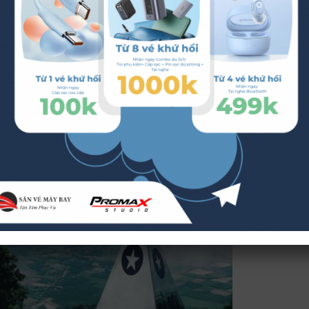
ắng bao phủ, lượn lờ quanh năm trên đỉnh núi, từ xa nhìn
biệt có hình dáng như một chiếc nón úp giữa đồng bằng
 đây hài hòa đầy sức sống, mang lại vẻ đẹp nên thơ và