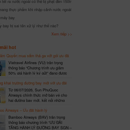
tét ra nước ngoài có thể bị phạt đến 150tr
mang thực phẩm khi nhập cảnh nước ngoài
i máy bay
 bay bị sai tên xử lý như thế nào?
Xem tiếp >>
mãi hot
hâm Quyến mua sắm thả ga với gói ưu đã
phí gói cước
Vietravel Airlines (VU) trân trọng
thông báo “Chương trình ưu giảm
50% giá hành lý ký gửi” đang được
triển khai cho đường bay quốc tế mới
g khai trường đường bay mới với ưu đãi
kết nối từ TP. Hồ Chí Minh
(SGN) đi Thâm Quyến – Trung Quốc
Từ 06/07/2026, Sun PhuQuoc
(SZX), chi tiết như sau: LỊCH BAY
Airways chính thức mở bán vé cho
CHI TIẾT Đường bay SHCB Giờ khởi
hai đường bay mới, kết nối những
hành Giờ đến Tần suất…
điểm đến giàu trải nghiệm, giúp hành
o Airways – Ưu đãi hành lý
khách khám phá vẻ đẹp thiên nhiên
và văn hóa của miền Trung Việt Nam.
Bamboo Airways (BAV) trân trọng
Thông tin đường bay mới Đường bay
thông báo chương trình “ƯU ĐÃI
SHCB Giờ bay Tần suất Thời gian
TẶNG HÀNH LÝ ĐƯỜNG BAY SGN –