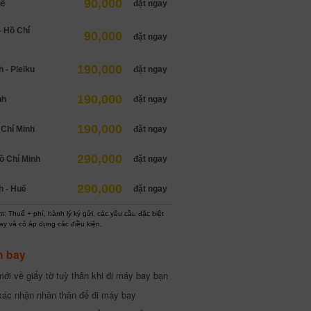
90,000
uế
đặt ngay
 Hồ Chí
90,000
đặt ngay
190,000
 - Pleiku
đặt ngay
190,000
nh
đặt ngay
190,000
 Chí Minh
đặt ngay
290,000
ồ Chí Minh
đặt ngay
290,000
h - Huế
đặt ngay
: Thuế + phí, hành lý ký gửi, các yêu cầu đặc biệt
ay và có áp dụng các điều kiện.
h bay
ới về giấy tờ tuỳ thân khi đi máy bay bạn
xác nhận nhân thân để đi máy bay