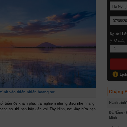
Hà Nội (
Người Lớ
(>12 tuổi)
Lịc
Chặng B
mình vào thiên nhiên hoang sơ
Hành trình
ối tuần để khám phá, trải nghiệm những điều nhẹ nhàng,
hoang sơ thì bạn hãy đến với Tây Ninh, nơi đây hứa hẹn
Đà Nẵng - 
Minh