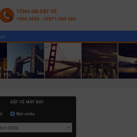
TỔNG ĐÀI ĐẶT VÉ
1900 2690 - 02871 065 065
OÁN
ĐẶT VÉ MÁY BAY
ồi
Một chiều
Minh (SGN)