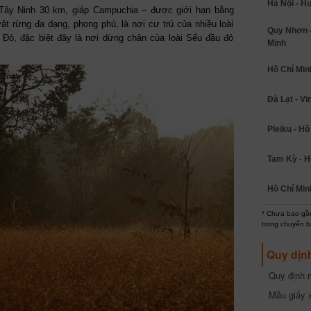
Hà Nội - H
Tây Ninh 30 km, giáp Campuchia – được giới hạn bằng
 rừng đa dạng, phong phú, là nơi cư trú của nhiều loài
Quy Nhơn -
Đỏ, đặc biệt đây là nơi dừng chân của loài Sếu đầu đỏ
Minh
Hồ Chí Minh
Đà Lạt - Vi
Pleiku - Hồ
Tam Kỳ - H
Hồ Chí Min
* Chưa bao gồm
trong chuyến b
Quy dịn
Quy định m
cần biết
Mẫu giấy 