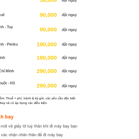
58,000
đặt ngay
90,000
uế
đặt ngay
 - Tuy
90,000
đặt ngay
190,000
 - Pleiku
đặt ngay
190,000
nh
đặt ngay
290,000
hí Minh
đặt ngay
ột - Hồ
290,000
đặt ngay
: Thuế + phí, hành lý ký gửi, các yêu cầu đặc biệt
ay và có áp dụng các điều kiện.
h bay
ới về giấy tờ tuỳ thân khi đi máy bay bạn
xác nhận nhân thân để đi máy bay