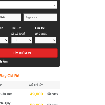
)
n
Trẻ Em
Em Bé
(2-12 tuổi)
(0-2 tuổi)
h Âm
ay Giá Rẻ
*
Giá chỉ từ*
49,000
Cần Thơ
đặt ngay
h - Quy