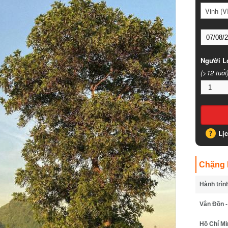
Vinh (VII
Người Lớ
(>12 tuổi)
Lịc
Chặng B
Hành trình
Vân Đồn - 
Hồ Chí Min