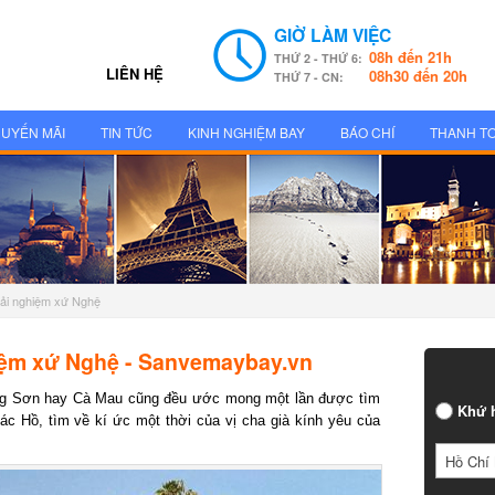
GIỜ LÀM VIỆC
08h đến 21h
THỨ 2 - THỨ 6:
LIÊN HỆ
08h30 đến 20h
THỨ 7 - CN:
UYẾN MÃI
TIN TỨC
KINH NGHIỆM BAY
BÁO CHÍ
THANH T
ải nghiệm xứ Nghệ
iệm xứ Nghệ - Sanvemaybay.vn
ng Sơn hay Cà Mau cũng đều ước mong một lần được tìm
Khứ h
Hồ, tìm về kí ức một thời của vị cha già kính yêu của
Hồ Chí 