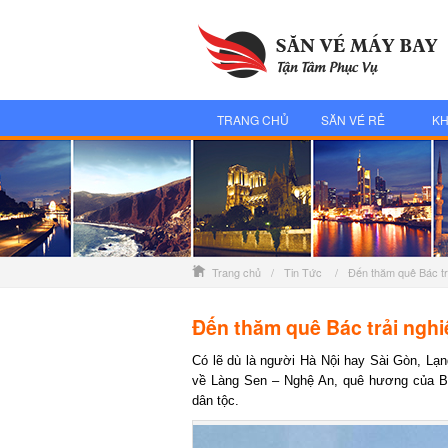
TRANG CHỦ
SĂN VÉ RẺ
KH
Trang chủ
/
Tin Tức
/
Đến thăm quê Bác tr
Đến thăm quê Bác trải ngh
Có lẽ dù là người Hà Nội hay Sài Gòn, Lạ
về Làng Sen – Nghệ An, quê hương của Bác 
dân tộc.