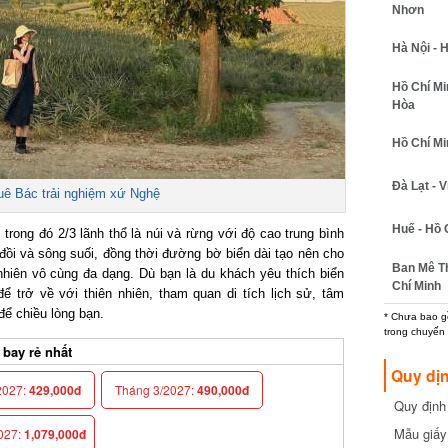
Nhơn
Hà Nội - H
Hồ Chí Minh
Hòa
Hồ Chí Minh
Đà Lạt - Vi
Bác trải nghiệm xứ Nghệ
Huế - Hồ C
rong đó 2/3 lãnh thổ là núi và rừng với độ cao trung bình
ồi và sông suối, đồng thời đường bờ biển dài tạo nên cho
Ban Mê Thu
hiên vô cùng đa dạng. Dù bạn là du khách yêu thích biển
Chí Minh
rở về với thiên nhiên, tham quan di tích lịch sử, tâm
ể chiều lòng bạn.
* Chưa bao gồm
trong chuyến b
ay rẻ nhất
Quy dịn
027:
429,000đ
Tháng 3/2027:
490,000đ
Quy định m
cần biết
Mẫu giấy 
27:
1,079,000đ