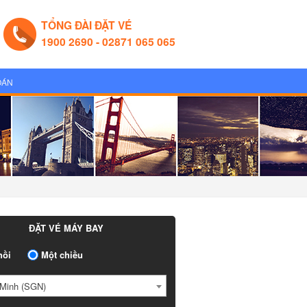
TỔNG ĐÀI ĐẶT VÉ
1900 2690 - 02871 065 065
OÁN
ĐẶT VÉ MÁY BAY
ồi
Một chiều
Minh (SGN)