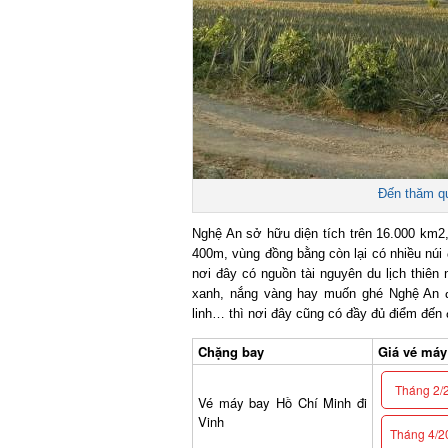
Đến thăm quê 
Nghệ An sở hữu diện tích trên 16.000 km2, t
400m, vùng đồng bằng còn lại có nhiều núi đ
nơi đây có nguồn tài nguyên du lịch thiên n
xanh, nắng vàng hay muốn ghé Nghệ An để t
linh… thì nơi đây cũng có đầy đủ điểm đến đ
Chặng bay
Giá vé máy b
Tháng 2/2
Vé máy bay Hồ Chí Minh đi
Vinh
Tháng 4/20