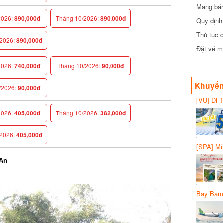
Mang bánh 
đồng
026:
890,000đ
Tháng 10/2026:
890,000đ
Quy định 
Thủ tục đ
026:
890,000đ
Đặt vé máy
026:
740,000đ
Tháng 10/2026:
90,000đ
Khuyến 
2026:
90,000đ
[VU] Đi T
giảm 50% 
026:
405,000đ
Tháng 10/2026:
382,000đ
026:
405,000đ
[SPA] Mừn
20%
An
Bay Bambo