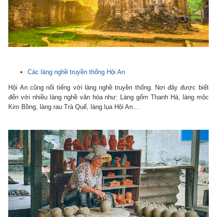
Các làng nghề truyền thống Hội An
Hội An cũng nổi tiếng với làng nghề truyền thống. Nơi đây được biết
đến với nhiều làng nghề văn hóa như: Làng gốm Thanh Hà, làng mộc
Kim Bồng, làng rau Trà Quế, làng lụa Hội An…