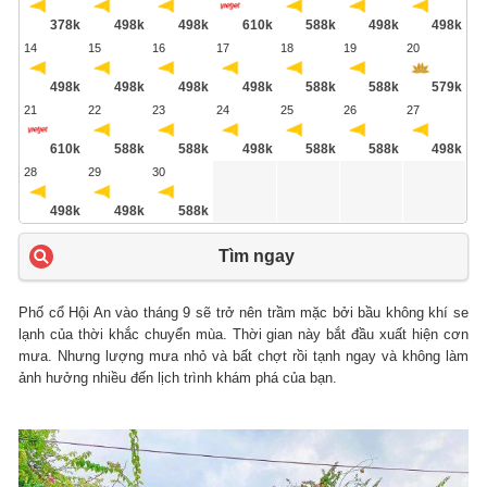
378k
498k
498k
610k
588k
498k
498k
14
15
16
17
18
19
20
498k
498k
498k
498k
588k
588k
579k
21
22
23
24
25
26
27
610k
588k
588k
498k
588k
588k
498k
28
29
30
498k
498k
588k
Tìm ngay
Phố cổ Hội An vào tháng 9 sẽ trở nên trầm mặc bởi bầu không khí se
lạnh của thời khắc chuyển mùa. Thời gian này bắt đầu xuất hiện cơn
mưa. Nhưng lượng mưa nhỏ và bất chợt rồi tạnh ngay và không làm
ảnh hưởng nhiều đến lịch trình khám phá của bạn.