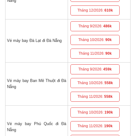
Nẵng
Tháng 12/2026:
610k
Tháng 9/2026:
486k
Tháng 10/2026:
90k
Vé máy bay Đà Lạt đi Đà Nẵng
Tháng 11/2026:
90k
Tháng 9/2026:
459k
Vé máy bay Ban Mê Thuột đi Đà
Tháng 10/2026:
558k
Nẵng
Tháng 11/2026:
558k
Tháng 10/2026:
190k
Vé máy bay Phú Quốc đi Đà
Tháng 11/2026:
190k
Nẵng