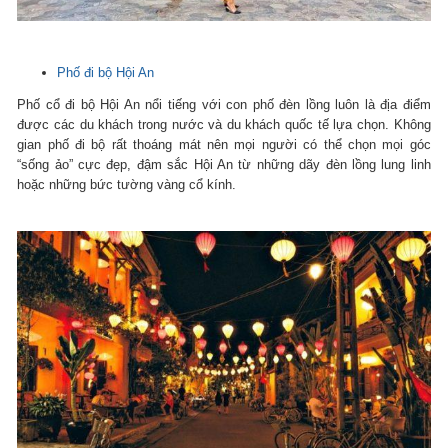
Phố đi bộ Hội An
Phố cổ đi bộ Hội An nổi tiếng với con phố đèn lồng luôn là địa điểm
được các du khách trong nước và du khách quốc tế lựa chọn. Không
gian phố đi bộ rất thoáng mát nên mọi người có thể chọn mọi góc
“sống ảo” cực đẹp, đậm sắc Hội An từ những dãy đèn lồng lung linh
hoặc những bức tường vàng cổ kính.