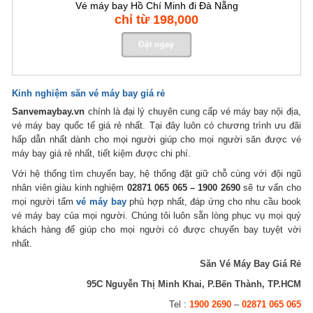
Vé máy bay Hồ Chí Minh đi Đà Nẵng
chỉ từ 198,000
Kinh nghiệm săn vé máy bay giá rẻ
Sanvemaybay.vn
chính là đại lý chuyên cung cấp vé máy bay nội địa,
vé máy bay quốc tế giá rẻ nhất. Tại đây luôn có chương trình ưu đãi
hấp dẫn nhất dành cho mọi người giúp cho mọi người săn được vé
máy bay giá rẻ nhất, tiết kiệm được chi phí.
Với hệ thống tìm chuyến bay, hệ thống đặt giữ chỗ cùng với đội ngũ
nhân viên giàu kinh nghiệm
02871 065 065 – 1900 2690
sẽ tư vấn cho
mọi người tấm
vé máy bay
phù hợp nhất, đáp ứng cho nhu cầu book
vé máy bay của mọi người. Chúng tôi luôn sẵn lòng phục vụ mọi quý
khách hàng để giúp cho mọi người có được chuyến bay tuyệt vời
nhất.
Săn Vé Máy Bay Giá Rẻ
95C Nguyễn Thị Minh Khai, P.Bến Thành, TP.HCM
Tel :
1900 2690
–
02871 065 065