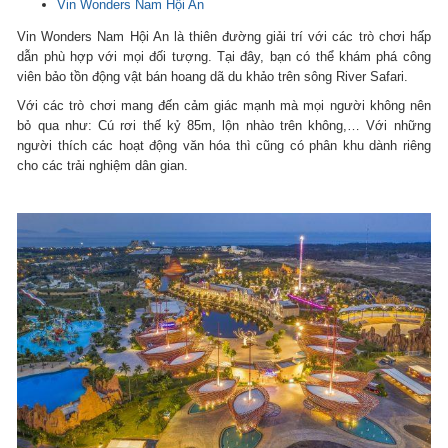
Vin Wonders Nam Hội An
Vin Wonders Nam Hội An là thiên đường giải trí với các trò chơi hấp
dẫn phù hợp với mọi đối tượng. Tại đây, bạn có thể khám phá công
viên bảo tồn động vật bán hoang dã du khảo trên sông River Safari.
Với các trò chơi mang đến cảm giác mạnh mà mọi người không nên
bỏ qua như: Cú rơi thế kỷ 85m, lộn nhào trên không,… Với những
người thích các hoạt động văn hóa thì cũng có phân khu dành riêng
cho các trải nghiệm dân gian.