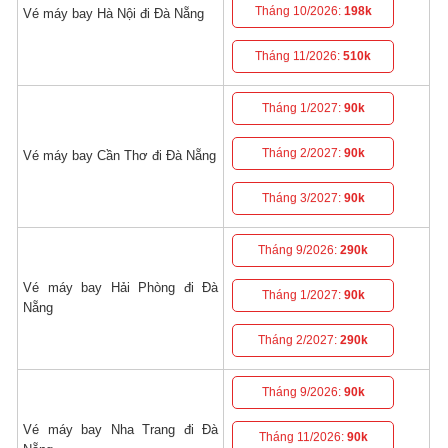
Tháng 10/2026:
198k
Vé máy bay Hà Nội đi Đà Nẵng
Tháng 11/2026:
510k
Tháng 1/2027:
90k
Tháng 2/2027:
90k
Vé máy bay Cần Thơ đi Đà Nẵng
Tháng 3/2027:
90k
Tháng 9/2026:
290k
Vé máy bay Hải Phòng đi Đà
Tháng 1/2027:
90k
Nẵng
Tháng 2/2027:
290k
Tháng 9/2026:
90k
Vé máy bay Nha Trang đi Đà
Tháng 11/2026:
90k