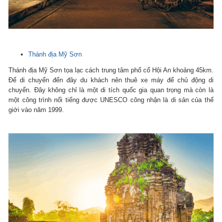
Thánh địa Mỹ Sơn
Thánh địa Mỹ Sơn tọa lạc cách trung tâm phố cổ Hội An khoảng 45km.
Để di chuyển đến đây du khách nên thuê xe máy để chủ động di
chuyển. Đây không chỉ là một di tích quốc gia quan trọng mà còn là
một công trình nổi tiếng được UNESCO công nhận là di sản của thế
giới vào năm 1999.