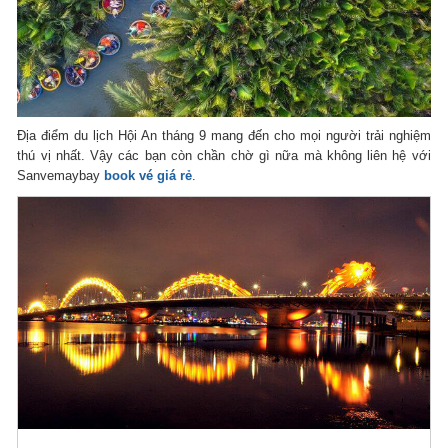
Địa điểm du lịch Hội An tháng 9 mang đến cho mọi người trải nghiệm
thú vị nhất. Vậy các bạn còn chần chờ gì nữa mà không liên hệ với
Sanvemaybay
book vé giá rẻ
.