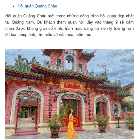
Hội quán Quảng Châu
Hội quán Quảng Châu một trong những công trình hội quán đẹp nhất
tại Quảng Nam. Du khách tham quan nơi đây vào tháng 9 sẽ cảm
nhận được không gian cổ kính, trầm mặc càng trở nên lý tưởng hơn
để bạn chụp ảnh, tìm hiểu về văn hóa, kiến trúc.