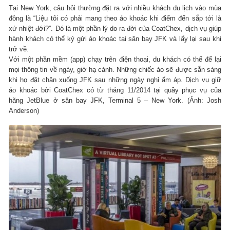
Tại New York, câu hỏi thường đặt ra với nhiều khách du lịch vào mùa
đông là “Liệu tôi có phải mang theo áo khoác khi điểm đến sắp tới là
xứ nhiệt đới?”. Đó là một phần lý do ra đời của CoatChex, dịch vụ giúp
hành khách có thể ký gửi áo khoác tại sân bay JFK và lấy lại sau khi
trở về.
Với một phần mềm (app) chạy trên điện thoại, du khách có thể để lại
mọi thông tin về ngày, giờ hạ cánh. Những chiếc áo sẽ được sẵn sàng
khi họ đặt chân xuống JFK sau những ngày nghỉ ấm áp. Dịch vụ giữ
áo khoác bởi CoatChex có từ tháng 11/2014 tại quầy phục vụ của
hãng JetBlue ở sân bay JFK, Terminal 5 – New York. (Ảnh: Josh
Anderson)