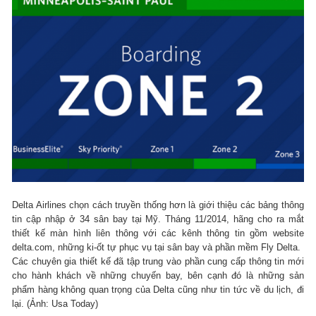
Delta Airlines chọn cách truyền thống hơn là giới thiệu các bảng thông
tin cập nhập ở 34 sân bay tại Mỹ. Tháng 11/2014, hãng cho ra mắt
thiết kế màn hình liên thông với các kênh thông tin gồm website
delta.com, những ki-ốt tự phục vụ tại sân bay và phần mềm Fly Delta.
Các chuyên gia thiết kế đã tập trung vào phần cung cấp thông tin mới
cho hành khách về những chuyến bay, bên cạnh đó là những sản
phẩm hàng không quan trọng của Delta cũng như tin tức về du lịch, đi
lại. (Ảnh: Usa Today)