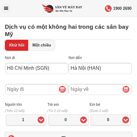
1900 2690
Dịch vụ có một không hai trong các sân bay
Mỹ
Khứ hồi
Một chiều
Nơi đi
Nơi đến
Ngày
Ngày
đi
về
Người lớn
Trẻ em
Em bé
(Trên 12 tuổi)
(Từ 2-12 tuổi)
(Dưới 2 tuổi)
1
0
0