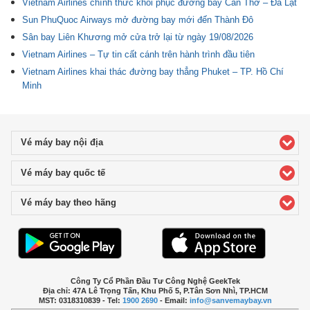
Vietnam Airlines chính thức khôi phục đường bay Cần Thơ – Đà Lạt
Sun PhuQuoc Airways mở đường bay mới đến Thành Đô
Sân bay Liên Khương mở cửa trở lại từ ngày 19/08/2026
Vietnam Airlines – Tự tin cất cánh trên hành trình đầu tiên
Vietnam Airlines khai thác đường bay thẳng Phuket – TP. Hồ Chí
Minh
Vé máy bay nội địa
click to expand contents
Vé máy bay quốc tế
click to expand contents
Vé máy bay theo hãng
click to expand contents
Công Ty Cổ Phần Đầu Tư Công Nghệ GeekTek
Địa chỉ: 47A Lê Trọng Tấn, Khu Phố 5, P.Tân Sơn Nhì, TP.HCM
MST: 0318310839 - Tel:
1900 2690
- Email:
info@sanvemaybay.vn