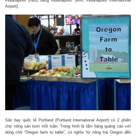
Indianapolis (IND), bang Indianapolis. (Ảnh: Indianapolis International
Airport).
Sân bay quốc tế Portland (Portland International Airport) có 2 phiên
chợ nông sản tươi mỗi tuần. Trong hình là tấm bảng quảng cáo với
dòng chữ “Oregon farm to table”, có nghĩa “từ nông trại Oregon đến