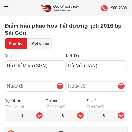
1900 2690
Điểm bắn pháo hoa Tết dương lịch 2016 tại
Sài Gòn
Khứ hồi
Một chiều
Nơi đi
Nơi đến
Ngày
Ngày
đi
về
Người lớn
Trẻ em
Em bé
(Trên 12 tuổi)
(Từ 2-12 tuổi)
(Dưới 2 tuổi)
1
0
0