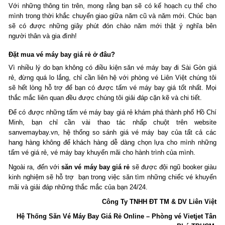
Với những thông tin trên, mong rằng bạn sẽ có kế hoạch cụ thể cho
mình trong thời khắc chuyển giao giữa năm cũ và năm mới. Chúc bạn
sẽ có được những giây phút đón chào năm mới thật ý nghĩa bên
người thân và gia đình!
Đặt mua vé máy bay giá rẻ ở đâu?
Vì nhiều lý do bạn không có điều kiện săn vé máy bay đi Sài Gòn giá
rẻ, đừng quá lo lắng, chỉ cần liên hệ với phòng vé Liên Việt chúng tôi
sẽ hết lòng hỗ trợ để bạn có được tấm vé máy bay giá tốt nhất. Mọi
thắc mắc liên quan đều được chúng tôi giải đáp cặn kẽ và chi tiết.
Để có được những tấm vé máy bay giá rẻ khám phá thành phố Hồ Chí
Minh, bạn chỉ cần vài thao tác nhấp chuột trên website
sanvemaybay.vn, hệ thống so sánh giá vé máy bay của tất cả các
hang hàng không để khách hàng dễ dàng chọn lựa cho mình những
tấm vé giá rẻ, vé máy bay khuyến mãi cho hành trình của mình.
Ngoài ra, đến với
săn vé máy bay giá rẻ
sẽ được đội ngũ booker giàu
kinh nghiệm sẽ hỗ trợ bạn trong việc săn tìm những chiếc vé khuyến
mãi và giải đáp những thắc mắc của bạn 24/24.
Công Ty TNHH ĐT TM & DV Liên Việt
Hệ Thống Săn Vé Máy Bay Giá Rẻ Online – Phòng vé Vietjet Tân