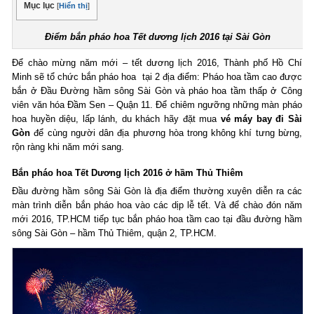
Mục lục
[
Hiển thị
]
Điểm bắn pháo hoa Tết dương lịch 2016 tại Sài Gòn
Để chào mừng năm mới – tết dương lịch 2016, Thành phố Hồ Chí
Minh sẽ tổ chức bắn pháo hoa tại 2 địa điểm: Pháo hoa tầm cao được
bắn ở Đầu Đường hầm sông Sài Gòn và pháo hoa tầm thấp ở Công
viên văn hóa Đầm Sen – Quận 11. Để chiêm ngưỡng những màn pháo
hoa huyền diệu, lấp lánh, du khách hãy đặt mua
vé máy bay đi Sài
Gòn
để cùng người dân địa phương hòa trong không khí tưng bừng,
rộn ràng khi năm mới sang.
Bắn pháo hoa Tết Dương lịch 2016 ở hầm Thủ Thiêm
Đầu đường hầm sông Sài Gòn là địa điểm thường xuyên diễn ra các
màn trình diễn bắn pháo hoa vào các dịp lễ tết. Và để chào đón năm
mới 2016, TP.HCM tiếp tục bắn pháo hoa tầm cao tại đầu đường hầm
sông Sài Gòn – hầm Thủ Thiêm, quận 2, TP.HCM.