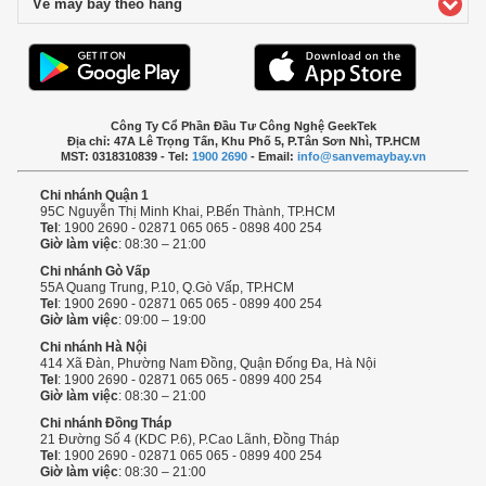
Vé máy bay theo hãng
click to expand contents
Công Ty Cổ Phần Đầu Tư Công Nghệ GeekTek
Địa chỉ: 47A Lê Trọng Tấn, Khu Phố 5, P.Tân Sơn Nhì, TP.HCM
MST: 0318310839 - Tel:
1900 2690
- Email:
info@sanvemaybay.vn
Chi nhánh Quận 1
95C Nguyễn Thị Minh Khai, P.Bến Thành, TP.HCM
Tel
: 1900 2690 - 02871 065 065 - 0898 400 254
Giờ làm việc
: 08:30 – 21:00
Chi nhánh Gò Vấp
55A Quang Trung, P.10, Q.Gò Vấp, TP.HCM
Tel
: 1900 2690 - 02871 065 065 - 0899 400 254
Giờ làm việc
: 09:00 – 19:00
Chi nhánh Hà Nội
414 Xã Đàn, Phường Nam Đồng, Quận Đống Đa, Hà Nội
Tel
: 1900 2690 - 02871 065 065 - 0899 400 254
Giờ làm việc
: 08:30 – 21:00
Chi nhánh Đồng Tháp
21 Đường Số 4 (KDC P.6), P.Cao Lãnh, Đồng Tháp
Tel
: 1900 2690 - 02871 065 065 - 0899 400 254
Giờ làm việc
: 08:30 – 21:00