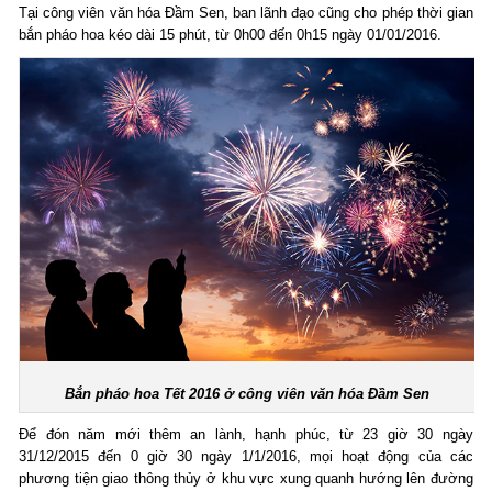
Tại công viên văn hóa Đầm Sen, ban lãnh đạo cũng cho phép thời gian
bắn pháo hoa kéo dài 15 phút, từ 0h00 đến 0h15 ngày 01/01/2016.
Bắn pháo hoa Tết 2016 ở công viên văn hóa Đầm Sen
Để đón năm mới thêm an lành, hạnh phúc, từ 23 giờ 30 ngày
31/12/2015 đến 0 giờ 30 ngày 1/1/2016, mọi hoạt động của các
phương tiện giao thông thủy ở khu vực xung quanh hướng lên đường