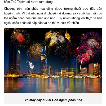
hầm Thủ Thiêm sẽ được tạm dừng.
Chương trình bắn pháo hoa cũng được tường thuật trực tiếp trên
truyền hình. Vì thế nếu ngại di chuyển vì đường sá xa xôi bạn vẫn có
thể ngắm pháo hoa qua màn ảnh nhỏ. Tuy nhiên không khí thực tế bên
ngoài chắc chắn sẽ hấp dẫn và sẽ thú vị hơn rất nhiều.
Ve may bay di Sai Gon ngam phao hoa