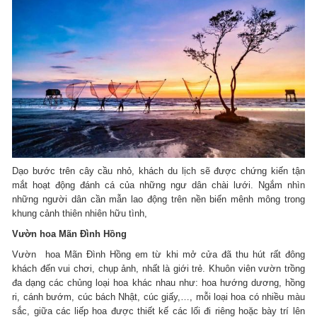
Dạo bước trên cây cầu nhỏ, khách du lịch sẽ được chứng kiến tận
mắt hoạt động đánh cá của những ngư dân chài lưới. Ngắm nhìn
những người dân cần mẫn lao động trên nền biển mênh mông trong
khung cảnh thiên nhiên hữu tình,
Vườn hoa Mãn Đình Hồng
Vườn hoa Mãn Đình Hồng em từ khi mở cửa đã thu hút rất đông
khách đến vui chơi, chụp ảnh, nhất là giới trẻ. Khuôn viên vườn trồng
đa dạng các chủng loại hoa khác nhau như: hoa hướng dương, hồng
ri, cánh bướm, cúc bách Nhật, cúc giấy,…, mỗi loại hoa có nhiều màu
sắc, giữa các liếp hoa được thiết kế các lối đi riêng hoặc bày trí lên