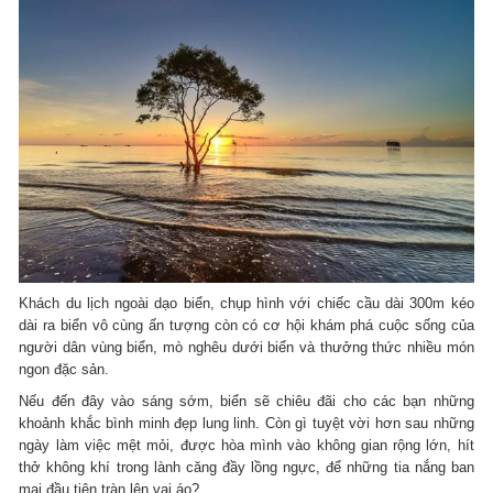
Khách du lịch ngoài dạo biển, chụp hình với chiếc cầu dài 300m kéo
dài ra biển vô cùng ấn tượng còn có cơ hội khám phá cuộc sống của
người dân vùng biển, mò nghêu dưới biển và thưởng thức nhiều món
ngon đặc sản.
Nếu đến đây vào sáng sớm, biển sẽ chiêu đãi cho các bạn những
khoảnh khắc bình minh đẹp lung linh. Còn gì tuyệt vời hơn sau những
ngày làm việc mệt mỏi, được hòa mình vào không gian rộng lớn, hít
thở không khí trong lành căng đầy lồng ngực, để những tia nắng ban
mai đầu tiên tràn lên vai áo?