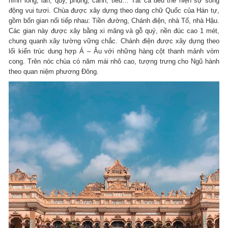
hình long, lân, quy, phụng, canh, tiều… Tất cả đều thể hiện sự sống
động vui tươi. Chùa được xây dựng theo dạng chữ Quốc của Hán tự,
gồm bốn gian nối tiếp nhau: Tiền đường, Chánh điện, nhà Tổ, nhà Hậu.
Các gian này được xây bằng xi măng và gỗ quý, nền đúc cao 1 mét,
chung quanh xây tường vững chắc. Chánh điện được xây dựng theo
lối kiến trúc dung hợp Á – Âu với những hàng cột thanh mảnh vòm
cong. Trên nóc chùa có năm mái nhô cao, tượng trưng cho Ngũ hành
theo quan niệm phương Đông.