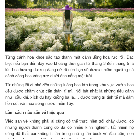
Từng cánh hoa khoe sắc tạo thành một cánh đồng hoa rực rỡ. Đặc
biệt nếu bạn đến đây vào khoảng thời gian từ tháng 3 đến tháng 5 là
lúc hoa hướng dương đang nở rộ nên bạn sẽ được chiêm ngưỡng cả
cánh đồng hoa vàng rực dưới ánh nắng mặt trời.
Từ những lối đi nhỏ đến những luống hoa lớn trong khu vực vườn hoa
đều được chăm chút cẩn thận, tỉ mỉ. Nổi bật nhất là những tiểu cảnh
như: cầu khỉ, xích đu hay xuồng ba lá,… được trang trí tinh tế mà đậm
hồn cốt văn hóa sông nước miền Tây.
Làm cách nào săn vé hiệu quả
Việc săn vé không phải ai cũng có thể thực hiện trôi chảy được, có
những người thành công do đã có nhiều kinh nghiệm, tất nhiên họ
cũng đã thất bại không ít lần trong những lần book vé đầu tiên, nên