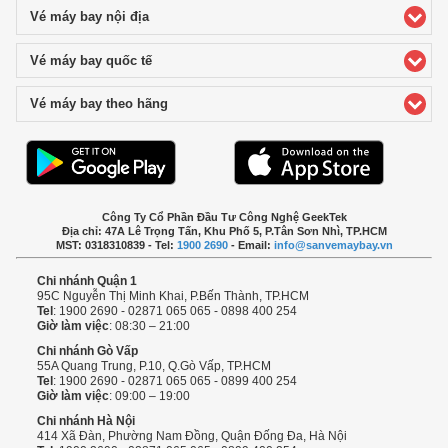
Vé máy bay nội địa
click to expand contents
Vé máy bay quốc tế
click to expand contents
Vé máy bay theo hãng
click to expand contents
Công Ty Cổ Phần Đầu Tư Công Nghệ GeekTek
Địa chỉ: 47A Lê Trọng Tấn, Khu Phố 5, P.Tân Sơn Nhì, TP.HCM
MST: 0318310839 - Tel:
1900 2690
- Email:
info@sanvemaybay.vn
Chi nhánh Quận 1
95C Nguyễn Thị Minh Khai, P.Bến Thành, TP.HCM
Tel
: 1900 2690 - 02871 065 065 - 0898 400 254
Giờ làm việc
: 08:30 – 21:00
Chi nhánh Gò Vấp
55A Quang Trung, P.10, Q.Gò Vấp, TP.HCM
Tel
: 1900 2690 - 02871 065 065 - 0899 400 254
Giờ làm việc
: 09:00 – 19:00
Chi nhánh Hà Nội
414 Xã Đàn, Phường Nam Đồng, Quận Đống Đa, Hà Nội