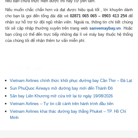
nếu bạn chưa thực hiện được thì hãy cứ yên tâm.
Nếu muốn chắc chắn hơn và đạt được hiệu quả tốt , lời khuyên dành
cho bạn là gọi đến tổng đài đặt vé
02871 065 065 – 0903 413 254
để
nhận sự hỗ trợ từ đội ngũ nhân viên. Ngoài ra, thông tin chi tiết chúng
tôi sẽ cập nhập thường xuyên trên trang web
sanvemaybay.vn
. Hoặc
bạn cũng có thể đến trực tiếp những đại lí vé máy bay thuộc hệ thống
của chúng tôi để nhận thêm tư vấn miễn phí.
Tin liên quan
Vietnam Airlines chính thức khôi phục đường bay Cần Thơ – Đà Lạt
Sun PhuQuoc Airways mở đường bay mới đến Thành Đô
Sân bay Liên Khương mở cửa trở lại từ ngày 19/08/2026
Vietnam Airlines – Tự tin cất cánh trên hành trình đầu tiên
Vietnam Airlines khai thác đường bay thẳng Phuket – TP. Hồ Chí
Minh