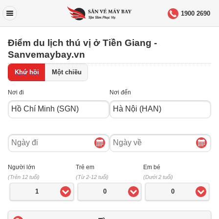
1900 2690
Điểm du lịch thú vị ở Tiền Giang -
Sanvemaybay.vn
Khứ hồi
Một chiều
Nơi đi
Nơi đến
Ngày
Ngày
đi
về
Người lớn
Trẻ em
Em bé
(Trên 12 tuổi)
(Từ 2-12 tuổi)
(Dưới 2 tuổi)
1
0
0