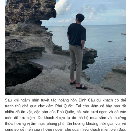
Sau khi ngắm nhìn tuyệt tác hoàng hôn Dinh Cậu du khách có thể
tranh thủ ghé qua chợ đêm Phú Quốc. Tại chợ đêm có bày bán rất
nhiều đồ ăn vặt, đặc sản của Phú Quốc, hải sản tươi ngon và có các
món đồ lưu niệm. Du khách được tự do thả bộ mua sắm và thưởng
thức hương vị ẩm thực phong phú, tận hưởng khoảng thời gian vui vẻ
cùng sự dễ mến của những người chủ quán hiếu khách miền biển đảo.