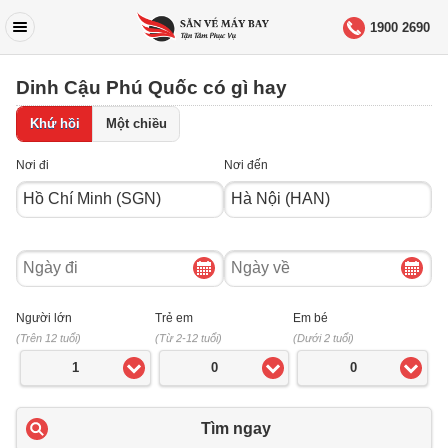
1900 2690
Dinh Cậu Phú Quốc có gì hay
Khứ hồi
Một chiều
Nơi đi
Nơi đến
Ngày
Ngày
đi
về
Người lớn
Trẻ em
Em bé
(Trên 12 tuổi)
(Từ 2-12 tuổi)
(Dưới 2 tuổi)
1
0
0
Tìm ngay