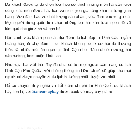
Du khách được tự do chọn lựa theo sở thích những món hải sản tươi
sống, các món được bày bán và niêm yếu giá công khai tại từng gian
hàng. Vừa đảm bảo về chất lượng sản phẩm, vừa đảm bảo về giá cả.
Mọi người đừng quên lựa chọn những loại hải sản tươi ngon để về
làm quà cho gia đình và bạn bè.
Bên cạnh việc khám phá các địa điểm du lịch đẹp tại Dinh Cậu, ngắm
hoàng hôn, đi chợ đêm,… du khách không bỏ lỡ cơ hội để thưởng
thức rất nhiều món ăn ngon tại Dinh Cậu như: Bánh chuối nướng, hải
sản nướng, kem cuộn Thái Lan …
Như vậy, bài viết trên đây đã chia sẻ tới mọi người cẩm nang du lịch
Dinh Cậu Phú Quốc. Với những thông tin hữu ích đó sẽ giúp cho mọi
người có được chuyến đi du lịch lý tưởng nhất, tuyệt vời nhất.
Để có chuyến đi ý nghĩa và tiết kiệm chi phí tại Phú Quốc du khách
hãy liên hệ với
Sanvemaybay
được book vé máy bay giá rẻ.
Tin liên quan