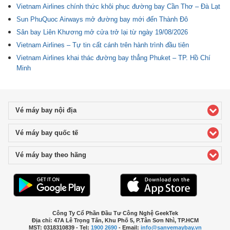
Vietnam Airlines chính thức khôi phục đường bay Cần Thơ – Đà Lạt
Sun PhuQuoc Airways mở đường bay mới đến Thành Đô
Sân bay Liên Khương mở cửa trở lại từ ngày 19/08/2026
Vietnam Airlines – Tự tin cất cánh trên hành trình đầu tiên
Vietnam Airlines khai thác đường bay thẳng Phuket – TP. Hồ Chí
Minh
Vé máy bay nội địa
click to expand contents
Vé máy bay quốc tế
click to expand contents
Vé máy bay theo hãng
click to expand contents
Công Ty Cổ Phần Đầu Tư Công Nghệ GeekTek
Địa chỉ: 47A Lê Trọng Tấn, Khu Phố 5, P.Tân Sơn Nhì, TP.HCM
MST: 0318310839 - Tel:
1900 2690
- Email:
info@sanvemaybay.vn