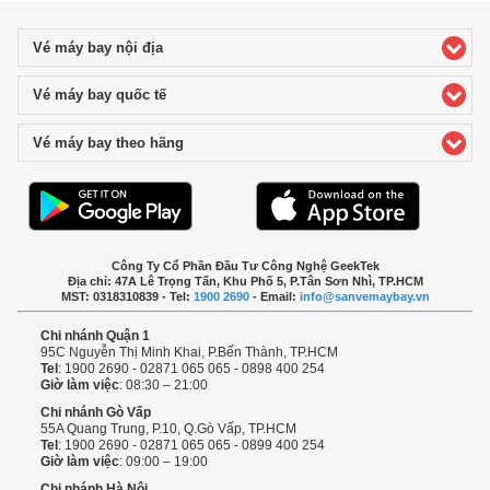
Vé máy bay nội địa
click to expand contents
Vé máy bay quốc tế
click to expand contents
Vé máy bay theo hãng
click to expand contents
Công Ty Cổ Phần Đầu Tư Công Nghệ GeekTek
Địa chỉ: 47A Lê Trọng Tấn, Khu Phố 5, P.Tân Sơn Nhì, TP.HCM
MST: 0318310839 - Tel:
1900 2690
- Email:
info@sanvemaybay.vn
Chi nhánh Quận 1
95C Nguyễn Thị Minh Khai, P.Bến Thành, TP.HCM
Tel
: 1900 2690 - 02871 065 065 - 0898 400 254
Giờ làm việc
: 08:30 – 21:00
Chi nhánh Gò Vấp
55A Quang Trung, P.10, Q.Gò Vấp, TP.HCM
Tel
: 1900 2690 - 02871 065 065 - 0899 400 254
Giờ làm việc
: 09:00 – 19:00
Chi nhánh Hà Nội