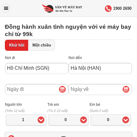
1900 2690
Đồng hành xuân tình nguyện với vé máy bay
chỉ từ 99k
Khứ hồi
Một chiều
Nơi đi
Nơi đến
Ngày
Ngày
đi
về
Người lớn
Trẻ em
Em bé
(Trên 12 tuổi)
(Từ 2-12 tuổi)
(Dưới 2 tuổi)
1
0
0