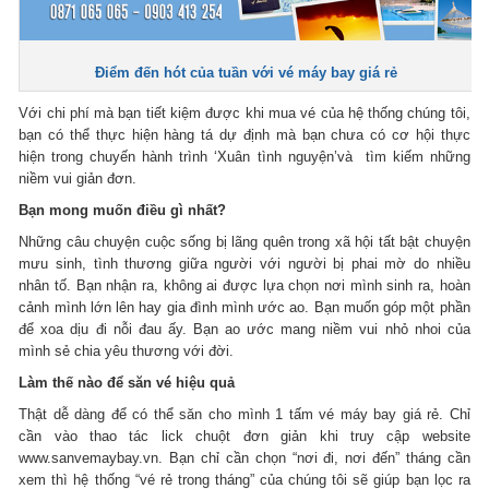
Điểm đến hót của tuần với vé máy bay giá rẻ
Với chi phí mà bạn tiết kiệm được khi mua vé của hệ thống chúng tôi,
bạn có thể thực hiện hàng tá dự định mà bạn chưa có cơ hội thực
hiện trong chuyến hành trình ‘Xuân tình nguyện’và tìm kiếm những
niềm vui giản đơn.
Bạn mong muốn điều gì nhất?
Những câu chuyện cuộc sống bị lãng quên trong xã hội tất bật chuyện
mưu sinh, tình thương giữa người với người bị phai mờ do nhiều
nhân tố. Bạn nhận ra, không ai được lựa chọn nơi mình sinh ra, hoàn
cảnh mình lớn lên hay gia đình mình ước ao. Bạn muốn góp một phần
để xoa dịu đi nỗi đau ấy. Bạn ao ước mang niềm vui nhỏ nhoi của
mình sẻ chia yêu thương với đời.
Làm thế nào để săn vé hiệu quả
Thật dễ dàng để có thể săn cho mình 1 tấm vé máy bay giá rẻ. Chỉ
cần vào thao tác lick chuột đơn giản khi truy cập website
www.sanvemaybay.vn. Bạn chỉ cần chọn “nơi đi, nơi đến” tháng cần
xem thì hệ thống “vé rẻ trong tháng” của chúng tôi sẽ giúp bạn lọc ra