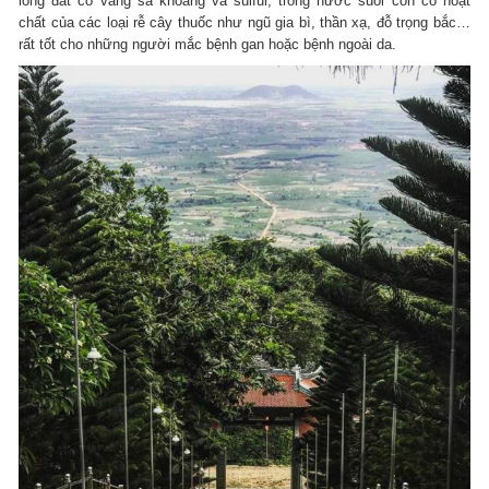
lòng đất có vàng sa khoáng và sulfur, trong nước suối còn có hoạt
chất của các loại rễ cây thuốc như ngũ gia bì, thần xạ, đỗ trọng bắc…
rất tốt cho những người mắc bệnh gan hoặc bệnh ngoài da.