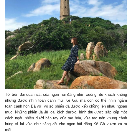
Từ trên đài quan sát của ngọn hải đăng nhìn xuống, du khách không
những được nhìn toàn cảnh mũi Kê Gà, mà còn có thể nhìn ngắm
toàn cảnh hòn Bà với vô số phiến đá được xếp chồng lên nhau ngoạn
mục. Những phiến đá đủ loại kích thước, hình thù được sắp xếp một
cách ngẫu nhiên dưới bàn tay của tạo hóa, vừa tạo nên khung cảnh
hùng vĩ lại vừa như nâng đỡ cho ngọn hải đăng Kê Gà vươn xa ra
mãi.