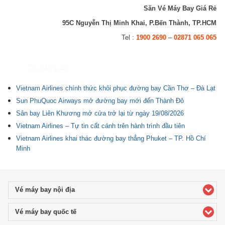
Săn Vé Máy Bay Giá Rẻ
95C Nguyễn Thị Minh Khai, P.Bến Thành, TP.HCM
Tel :
1900 2690
–
02871 065 065
Tin liên quan
Vietnam Airlines chính thức khôi phục đường bay Cần Thơ – Đà Lạt
Sun PhuQuoc Airways mở đường bay mới đến Thành Đô
Sân bay Liên Khương mở cửa trở lại từ ngày 19/08/2026
Vietnam Airlines – Tự tin cất cánh trên hành trình đầu tiên
Vietnam Airlines khai thác đường bay thẳng Phuket – TP. Hồ Chí
Minh
Vé máy bay nội địa
click to expand contents
Vé máy bay quốc tế
click to expand contents