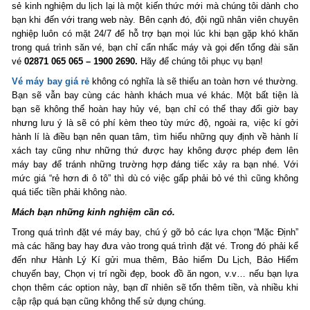
sẻ kinh nghiệm du lịch lại là một kiến thức mới mà chúng tôi dành cho
bạn khi đến với trang web này. Bên cạnh đó, đội ngũ nhân viên chuyên
nghiệp luôn có mặt 24/7 để hỗ trợ bạn mọi lúc khi bạn gặp khó khăn
trong quá trình săn vé, bạn chỉ cẩn nhấc máy và gọi đến tổng đài săn
vé
02871 065 065 – 1900 2690.
Hãy để chúng tôi phục vụ bạn!
Vé máy bay giá rẻ
không có nghĩa là sẽ thiếu an toàn hơn vé thường.
Bạn sẽ vẫn bay cùng các hành khách mua vé khác. Một bất tiện là
bạn sẽ không thể hoàn hay hủy vé, bạn chỉ có thể thay đổi giờ bay
nhưng lưu ý là sẽ có phí kèm theo tùy mức độ, ngoài ra, việc kí gởi
hành lí là điều bạn nên quan tâm, tìm hiểu những quy định về hành lí
xách tay cũng như những thứ được hay không được phép đem lên
máy bay để tránh những trường hợp đáng tiếc xảy ra bạn nhé. Với
mức giá “rẻ hơn đi ô tô” thì dù có việc gấp phải bỏ vé thì cũng không
quá tiếc tiền phải không nào.
Mách bạn những kinh nghiệm cần có.
Trong quá trình đặt vé máy bay, chú ý gỡ bỏ các lựa chọn “Mặc Định”
mà các hãng bay hay đưa vào trong quá trình đặt vé. Trong đó phải kể
đến như Hành Lý Kí gửi mua thêm, Bảo hiểm Du Lịch, Bảo Hiểm
chuyến bay, Chọn vị trí ngồi đẹp, book đồ ăn ngon, v.v… nếu bạn lựa
chọn thêm các option này, bạn dĩ nhiên sẽ tốn thêm tiền, và nhiều khi
cập rập quá bạn cũng không thể sử dụng chúng.