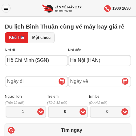
1900 2690
Du lịch Bình Thuận cùng vé máy bay giá rẻ
Khứ hồi
Một chiều
Nơi đi
Nơi đến
Ngày
Ngày
đi
về
Người lớn
Trẻ em
Em bé
(Trên 12 tuổi)
(Từ 2-12 tuổi)
(Dưới 2 tuổi)
1
0
0
Tìm ngay