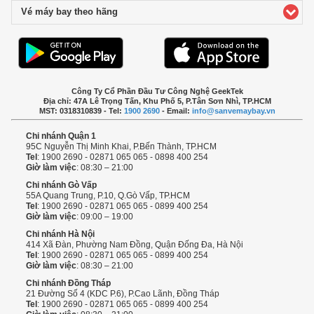
Vé máy bay theo hãng
click to expand contents
Công Ty Cổ Phần Đầu Tư Công Nghệ GeekTek
Địa chỉ: 47A Lê Trọng Tấn, Khu Phố 5, P.Tân Sơn Nhì, TP.HCM
MST: 0318310839 - Tel:
1900 2690
- Email:
info@sanvemaybay.vn
Chi nhánh Quận 1
95C Nguyễn Thị Minh Khai, P.Bến Thành, TP.HCM
Tel
: 1900 2690 - 02871 065 065 - 0898 400 254
Giờ làm việc
: 08:30 – 21:00
Chi nhánh Gò Vấp
55A Quang Trung, P.10, Q.Gò Vấp, TP.HCM
Tel
: 1900 2690 - 02871 065 065 - 0899 400 254
Giờ làm việc
: 09:00 – 19:00
Chi nhánh Hà Nội
414 Xã Đàn, Phường Nam Đồng, Quận Đống Đa, Hà Nội
Tel
: 1900 2690 - 02871 065 065 - 0899 400 254
Giờ làm việc
: 08:30 – 21:00
Chi nhánh Đồng Tháp
21 Đường Số 4 (KDC P.6), P.Cao Lãnh, Đồng Tháp
Tel
: 1900 2690 - 02871 065 065 - 0899 400 254