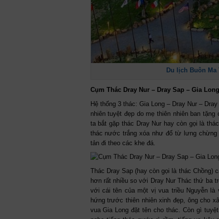
Du lịch Buôn Ma 
Cụm Thác Dray Nur – Dray Sap – Gia Lon
Hệ thống 3 thác: Gia Long – Dray Nur – Dra
nhiên tuyệt đẹp do mẹ thiên nhiên ban tặng
ta bắt gặp thác Dray Nur hay còn gọi là t
thác nước trắng xóa như đổ từ lưng chừng t
tản đi theo các khe đá.
Thác Dray Sap (hay còn gọi là thác Chồng) c
hơn rất nhiều so với Dray Nur Thác thứ ba 
với cái tên của một vị vua triều Nguyễn l
hứng trước thiên nhiên xinh đẹp, ông cho x
vua Gia Long đặt tên cho thác. Còn gì tuyệ