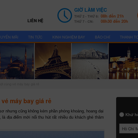
GIỜ LÀM VIỆC
08h đến 21h
THỨ 2 - THỨ 6:
LIÊN HỆ
08h30 đến 20h
THỨ 7 - CN:
UYẾN MÃI
TIN TỨC
KINH NGHIỆM BAY
BÁO CHÍ
THANH T
ột cùng vé máy bay giá rẻ
 vé máy bay giá rẻ
 sơ nhưng cũng không kém phần phóng khoáng, hoang dại
Khứ h
, là địa điểm mới nổi thu hút rất nhiều du khách ghé thăm
Hồ Chí 