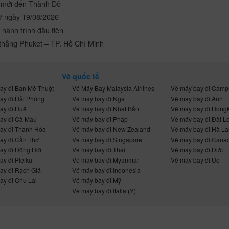
 mới đến Thành Đô
ừ ngày 19/08/2026
 hành trình đầu tiên
 thẳng Phuket – TP. Hồ Chí Minh
Vé quốc tế
ay đi Ban Mê Thuột
Vé Máy Bay Malaysia Airlines
Vé máy bay đi Camp
ay đi Hải Phòng
Vé máy bay đi Nga
Vé máy bay đi Anh
ay đi Huế
Vé máy bay đi Nhật Bản
Vé máy bay đi Hong
ay đi Cà Mau
Vé máy bay đi Pháp
Vé máy bay đi Đài L
ay đi Thanh Hóa
Vé máy bay đi New Zealand
Vé máy bay đi Hà La
ay đi Cần Thơ
Vé máy bay đi Singapore
Vé máy bay đi Cana
ay đi Đồng Hới
Vé máy bay đi Thái
Vé máy bay đi Đức
ay đi Pleiku
Vé máy bay đi Myanmar
Vé máy bay đi Úc
ay đi Rạch Giá
Vé máy bay đi Indonesia
ay đi Chu Lai
Vé máy bay đi Mỹ
Vé máy bay đi Italia (Ý)