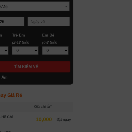
HAN)
n
Trẻ Em
Em Bé
(2-12 tuổi)
(0-2 tuổi)
h Âm
ay Giá Rẻ
*
Giá chỉ từ*
- Hồ Chí
10,000
đặt ngay