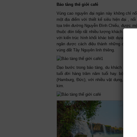
Bảo tàng thế giới café
Vùng cao nguyên đại ngàn này không chỉ nổi
một địa điểm với thiết kế siêu hiện đại , nổ
tọa trên đường Nguyễn Đình Chiểu, được mở 
thuộc đón tiếp rất nhiều lượng khách tham qu
với kiến trúc hình khối khác biệt dựa trên n
ngân được cách điệu thành những đường co
vùng đất Tây Nguyên linh thiêng.
Dạo bước trong bảo tàng, du khách có thể
tuổi đời hàng trăm năm tuổi hay. bộ sưu 
(Hamburg, Đức), với nhiều vật dụng, công c
kim.