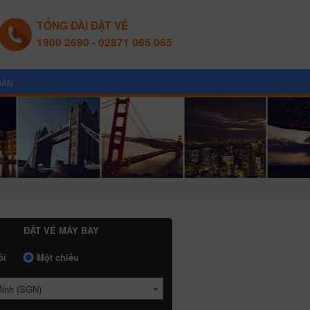
TỔNG ĐÀI ĐẶT VÉ
1900 2690 - 02871 065 065
OÁN
ĐẶT VÉ MÁY BAY
ồi
Một chiều
Minh (SGN)