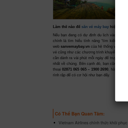
Làm thế nào để
săn vé máy bay
hiệu quả?
Nếu bạn đang có dự định du lịch vào mùa ca
chính là tìm hiểu tính năng “tìm kiếm vé r
web
sanvemaybay.vn
của hệ thống vé máy b
vé cũng như các chương trình khuyến mãi cự
cần dành ra vài phút mỗi ngày để truy cập v
nhất về chúng. Bên cạnh đó, bạn cũng có th
thoại
02871 065 065 – 1900 2690
, hãy nhanh
rình rập để có cơ hội như bạn đấy.
Có Thể Bạn Quan Tâm:
Vietnam Airlines chính thức khôi phụ