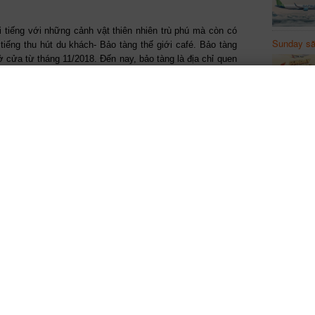
 tiếng với những cảnh vật thiên nhiên trù phú mà còn có
Sunday să
i tiếng thu hút du khách- Bảo tàng thế giới café. Bảo tàng
Sanvemay
cửa từ tháng 11/2018. Đến nay, bảo tàng là địa chỉ quen
an. Đến với địa điểm siêu hot này, bạn sẽ ồ lên thích thú
ền tảng kiến trúc nhà rông dài và sóng âm từ tiếng chuông
ng đa hình, theo không gian quen thuộc đặc trưng của
 tham quan, chiêm ngưỡng những đồ chế biến cà phê có
tập 10.000 hiện vật được đưa về từ bảo tàng Jens Burg
ụ sản xuất và chế biến cà phê của người Việt từ cổ chí
Vé máy bay Hồ Chí Minh đi Ban Mê Thuột
chỉ từ 290,000