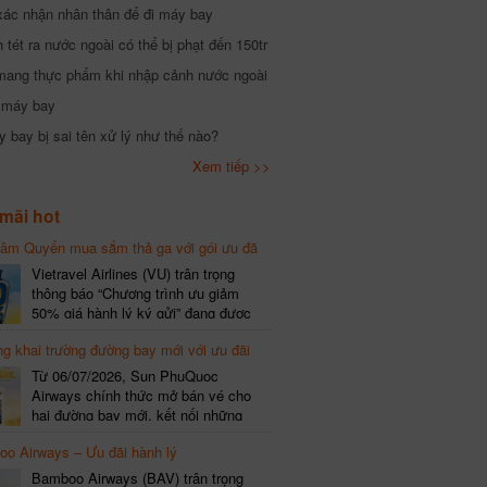
xác nhận nhân thân để đi máy bay
tét ra nước ngoài có thể bị phạt đến 150tr
mang thực phẩm khi nhập cảnh nước ngoài
i máy bay
 bay bị sai tên xử lý như thế nào?
Xem tiếp >>
mãi hot
hâm Quyến mua sắm thả ga với gói ưu đã
phí gói cước
Vietravel Airlines (VU) trân trọng
thông báo “Chương trình ưu giảm
50% giá hành lý ký gửi” đang được
triển khai cho đường bay quốc tế mới
g khai trường đường bay mới với ưu đãi
kết nối từ TP. Hồ Chí Minh
(SGN) đi Thâm Quyến – Trung Quốc
Từ 06/07/2026, Sun PhuQuoc
(SZX), chi tiết như sau: LỊCH BAY
Airways chính thức mở bán vé cho
CHI TIẾT Đường bay SHCB Giờ khởi
hai đường bay mới, kết nối những
hành Giờ đến Tần suất…
điểm đến giàu trải nghiệm, giúp hành
o Airways – Ưu đãi hành lý
khách khám phá vẻ đẹp thiên nhiên
và văn hóa của miền Trung Việt Nam.
Bamboo Airways (BAV) trân trọng