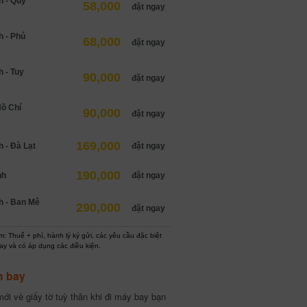
h - Quy
58,000
đặt ngay
h - Phú
68,000
đặt ngay
 - Tuy
90,000
đặt ngay
Hồ Chí
90,000
đặt ngay
169,000
 - Đà Lạt
đặt ngay
190,000
nh
đặt ngay
h - Ban Mê
290,000
đặt ngay
: Thuế + phí, hành lý ký gửi, các yêu cầu đặc biệt
ay và có áp dụng các điều kiện.
h bay
ới về giấy tờ tuỳ thân khi đi máy bay bạn