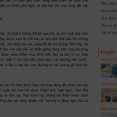
cần biết
 râm ran, có cảm giác cuộc sống như chậm lại, tươi mát
Mẫu giấy 
 đến và khám phá ngay vẻ đẹp hút hồn của vùng đất này
Mang bánh 
đồng
Quy định 
Thủ tục đ
Đặt vé máy
lak, du khách không thể bỏ qua khu du lịch sinh thái siên
 Đây được xem là một khu du lịch sinh thái bảo tồn những
uột nói riêng mà của vùng đất đỏ nói chung. Đến đây, du
 Bư- nơi bảo tồn và nhân giống hàng trăm loại lan rừng
Khuyến 
 khác nhau nhằm mục đích triển lãm và duy trì sự phát
[VU] Đi T
 cực chất ở các khu tiểu cảnh như: con đường Hàn Quốc,
giảm 50% 
như ở Ba Li hay dọc ven đường có các tượng gỗ hình thù
[SPA] Mừn
với các trò chơi thích hợp cho hoạt động đội nhóm làm hài
20%
ì tuyệt vời hơn khi được khám phá, nghỉ ngơi, chơi đùa
g ve râm ran, hòa mình vào không khí thiên nhiên xanh
ững đóa lan rừng quyện với hương vị đắng ngọt của cà
Bay Bambo