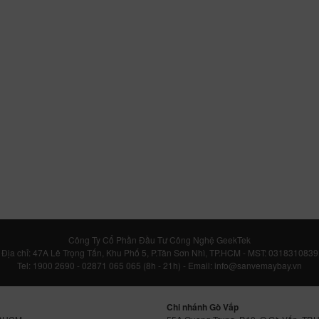
Công Ty Cổ Phần Đầu Tư Công Nghệ GeekTek
Địa chỉ: 47A Lê Trọng Tấn, Khu Phố 5, P.Tân Sơn Nhì, TP.HCM - MST: 0318310839
Tel: 1900 2690 - 02871 065 065 (8h - 21h) - Email: info@sanvemaybay.vn
Chi nhánh Gò Vấp