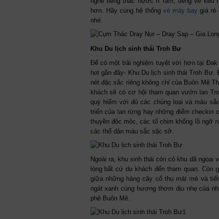
nghe tiếng thác nước rì rầm, tiếng ve kêu
hơn. Hãy cùng hệ thống
vé máy bay
giá rẻ
nhé.
Khu Du lịch sinh thái Troh Bư
Để có một trải nghiệm tuyệt vời hơn tại Đak 
hot gần đây- Khu Du lịch sinh thái Troh Bư.
nét đặc sắc riêng không chỉ của Buôn Mê Th
khách sẽ có cơ hội tham quan vườn lan Troh
quý hiếm với đủ các chủng loại và màu sắc
triển của lan rừng hay những điểm checkin
thuyền độc mộc, các tổ chim khổng lồ ngỡ 
các thổ dân màu sắc sặc sỡ.
Ngoài ra, khu sinh thái còn có khu dã ngoại 
lòng bất cứ du khách đến tham quan. Còn g
giữa những hàng cây cổ thụ mát mẻ và tiến
ngát xanh cùng hương thơm dịu nhẹ của nh
phê Buôn Mê.