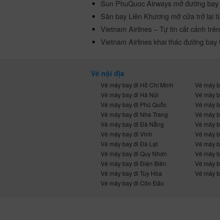
Sun PhuQuoc Airways mở đường bay
Sân bay Liên Khương mở cửa trở lại t
Vietnam Airlines – Tự tin cất cánh trên
Vietnam Airlines khai thác đường bay
Vé nội địa
Vé máy bay đi Hồ Chí Minh
Vé máy b
Vé máy bay đi Hà Nội
Vé máy b
Vé máy bay đi Phú Quốc
Vé máy b
Vé máy bay đi Nha Trang
Vé máy b
Vé máy bay đi Đà Nẵng
Vé máy b
Vé máy bay đi Vinh
Vé máy b
Vé máy bay đi Đà Lạt
Vé máy b
Vé máy bay đi Quy Nhơn
Vé máy b
Vé máy bay đi Điện Biên
Vé máy b
Vé máy bay đi Tuy Hòa
Vé máy b
Vé máy bay đi Côn Đảo