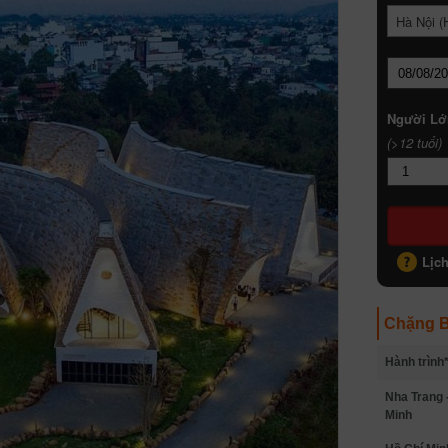
Hà Nội (
Người Lớ
(>12 tuổi)
Lịc
Chặng B
Hành trình
Nha Trang 
Minh