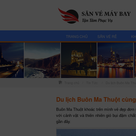
TRANG CHỦ
SĂN VÉ RẺ
KH
Trang chủ
/
Tin Tức
/
Du lịch Buôn Ma Thu
Du lịch Buôn Ma Thuột cùng
Buôn Ma Thuột khoác trên mình vẻ đẹp đơn
với cảnh vật và thiên nhiên gió bụi đậm chất
gần đây.