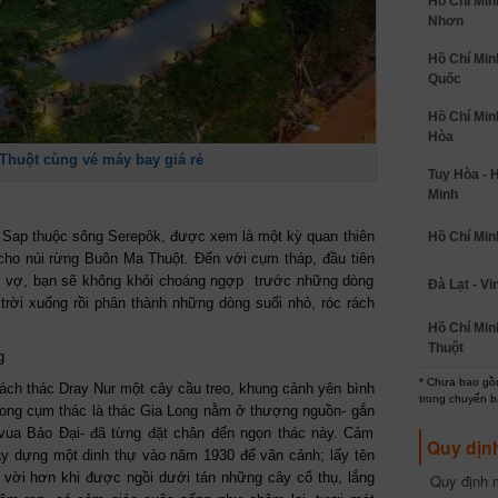
Hồ Chí Min
Nhơn
Hồ Chí Min
Quốc
Hồ Chí Minh
Hòa
Thuột cùng vé máy bay giá rẻ
Tuy Hòa - 
Minh
g
y Sap thuộc sông Serepôk, được xem là một kỳ quan thiên
Hồ Chí Minh
 cho núi rừng Buôn Ma Thuột. Đến với cụm tháp, đầu tiên
hác vợ, bạn sẽ không khỏi choáng ngợp trước những dòng
Đà Lạt - Vi
rời xuống rồi phân thành những dòng suối nhỏ, róc rách
Hồ Chí Min
Thuột
* Chưa bao gồm
ách thác Dray Nur một cây cầu treo, khung cảnh yên bình
trong chuyến b
trong cụm thác là thác Gia Long nằm ở thượng nguồn- gắn
à vua Bảo Đại- đã từng đặt chân đến ngọn thác này. Cảm
Quy dịn
ây dựng một dinh thự vào năm 1930 để vãn cảnh; lấy tên
t vời hơn khi được ngồi dưới tán những cây cổ thụ, lắng
Quy định m