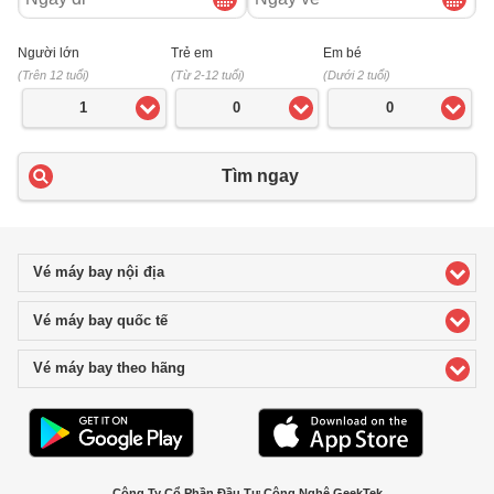
đi
về
Người lớn
Trẻ em
Em bé
(Trên 12 tuổi)
(Từ 2-12 tuổi)
(Dưới 2 tuổi)
1
0
0
Tìm ngay
Vé máy bay nội địa
click to expand contents
Vé máy bay quốc tế
click to expand contents
Vé máy bay theo hãng
click to expand contents
Công Ty Cổ Phần Đầu Tư Công Nghệ GeekTek