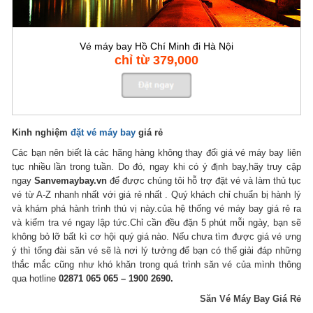
Vé máy bay Hồ Chí Minh đi Hà Nội
chỉ từ 379,000
Kinh nghiệm
đặt vé máy bay
giá rẻ
Các bạn nên biết là các hãng hàng không thay đổi giá vé máy bay liên
tục nhiều lần trong tuần. Do đó, ngay khi có ý định bay,hãy truy cập
ngay
Sanvemaybay.vn
để được chúng tôi hỗ trợ đặt vé và làm thủ tục
vé từ A-Z nhanh nhất với giá rẻ nhất . Quý khách chỉ chuẩn bị hành lý
và khám phá hành trình thú vị này.của hệ thống vé máy bay giá rẻ ra
và kiểm tra vé ngay lập tức.Chỉ cần đều đặn 5 phút mỗi ngày, bạn sẽ
không bỏ lỡ bất kì cơ hội quý giá nào. Nếu chưa tìm được giá vé ưng
ý thì tổng đài săn vé sẽ là nơi lý tưởng để bạn có thể giải đáp những
thắc mắc cũng như khó khăn trong quá trình săn vé của mình thông
qua hotline
02871 065 065 – 1900 2690.
Săn Vé Máy Bay Giá Rẻ