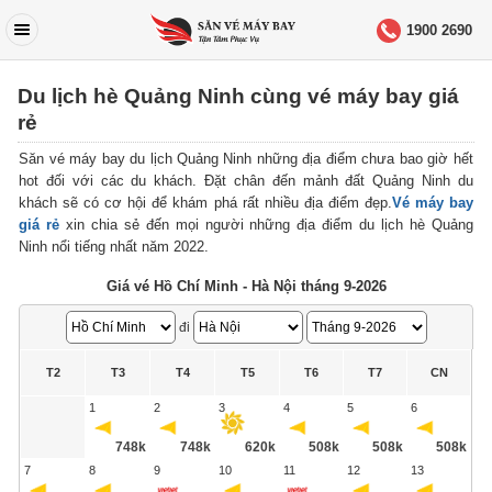
1900 2690
Du lịch hè Quảng Ninh cùng vé máy bay giá
rẻ
Săn vé máy bay du lịch Quảng Ninh những địa điểm chưa bao giờ hết
hot đối với các du khách. Đặt chân đến mảnh đất Quảng Ninh du
khách sẽ có cơ hội để khám phá rất nhiều địa điểm đẹp.
Vé máy bay
giá rẻ
xin chia sẻ đến mọi người những địa điểm du lịch hè Quảng
Ninh nổi tiếng nhất năm 2022.
Giá vé Hồ Chí Minh - Hà Nội tháng 9-2026
đi
T2
T3
T4
T5
T6
T7
CN
1
2
3
4
5
6
748k
748k
620k
508k
508k
508k
7
8
9
10
11
12
13