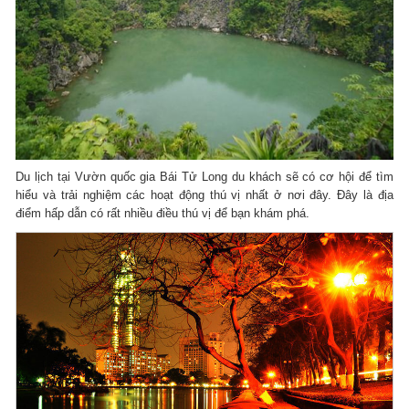
Du lịch tại Vườn quốc gia Bái Tử Long du khách sẽ có cơ hội để tìm
hiểu và trải nghiệm các hoạt động thú vị nhất ở nơi đây. Đây là địa
điểm hấp dẫn có rất nhiều điều thú vị để bạn khám phá.