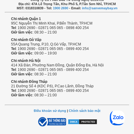
Địa chỉ: 47A Lê Trọng Tấn, Khu Phố 5, P.Tân Sơn Nhì, TP.HCM
MST: 0318310839 - Tel:
1900 2690
- Email:
info@sanvemaybay.vn
Chi nhánh Quận 1
95C Nguyễn Thị Minh Khai, P.Bến Thành, TP.HCM
Tel
: 1900 2690 - 02871 065 065 - 0898 400 254
Giờ làm việc
: 08:30 – 21:00
Chi nhánh Gò Vấp
55A Quang Trung, P.10, Q.Gò Vấp, TP.HCM
Tel
: 1900 2690 - 02871 065 065 - 0899 400 254
Giờ làm việc
: 09:00 – 19:00
Chi nhánh Hà Nội
414 Xã Đàn, Phường Nam Đồng, Quận Đống Đa, Hà Nội
Tel
: 1900 2690 - 02871 065 065 - 0899 400 254
Giờ làm việc
: 08:30 – 21:00
Chi nhánh Đồng Tháp
21 Đường Số 4 (KDC P.6), P.Cao Lãnh, Đồng Tháp
Tel
: 1900 2690 - 02871 065 065 - 0899 400 254
Giờ làm việc
: 08:30 – 21:00
Điều khoản sử dụng
|
Chính sách bảo mật