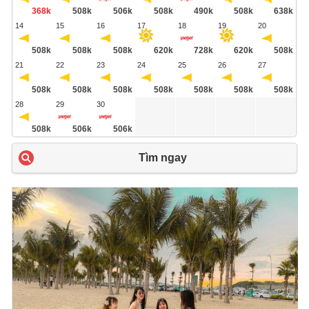
368k
508k
506k
508k
490k
508k
638k
14
15
16
17
18
19
20
508k
508k
508k
620k
728k
620k
508k
21
22
23
24
25
26
27
508k
508k
508k
508k
508k
508k
508k
28
29
30
508k
506k
506k
Tìm ngay