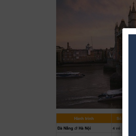
Hành trình
Số lượng
Đà Nẵng
đi
Hà Nội
4 vé