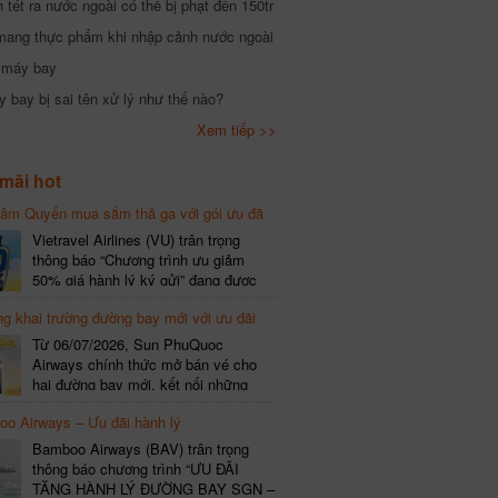
tét ra nước ngoài có thể bị phạt đến 150tr
mang thực phẩm khi nhập cảnh nước ngoài
i máy bay
 bay bị sai tên xử lý như thế nào?
Xem tiếp >>
mãi hot
hâm Quyến mua sắm thả ga với gói ưu đã
phí gói cước
Vietravel Airlines (VU) trân trọng
thông báo “Chương trình ưu giảm
50% giá hành lý ký gửi” đang được
triển khai cho đường bay quốc tế mới
g khai trường đường bay mới với ưu đãi
kết nối từ TP. Hồ Chí Minh
(SGN) đi Thâm Quyến – Trung Quốc
Từ 06/07/2026, Sun PhuQuoc
(SZX), chi tiết như sau: LỊCH BAY
Airways chính thức mở bán vé cho
CHI TIẾT Đường bay SHCB Giờ khởi
hai đường bay mới, kết nối những
hành Giờ đến Tần suất…
điểm đến giàu trải nghiệm, giúp hành
o Airways – Ưu đãi hành lý
khách khám phá vẻ đẹp thiên nhiên
và văn hóa của miền Trung Việt Nam.
Bamboo Airways (BAV) trân trọng
Thông tin đường bay mới Đường bay
thông báo chương trình “ƯU ĐÃI
SHCB Giờ bay Tần suất Thời gian
TẶNG HÀNH LÝ ĐƯỜNG BAY SGN –