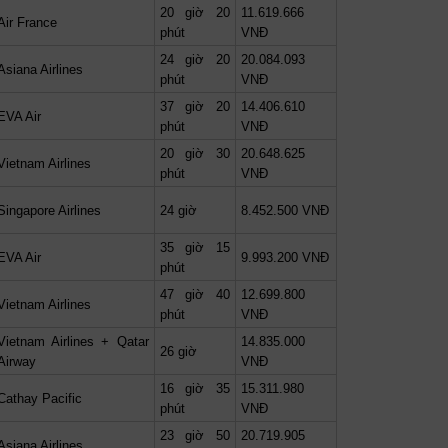
20 giờ 20
11.619.666
Air France
phút
VNĐ
24 giờ 20
20.084.093
Asiana Airlines
phút
VNĐ
37 giờ 20
14.406.610
EVA Air
phút
VNĐ
20 giờ 30
20.648.625
Vietnam Airlines
phút
VNĐ
Singapore Airlines
24 giờ
8.452.500 VNĐ
35 giờ 15
EVA Air
9.993.200 VNĐ
phút
47 giờ 40
12.699.800
Vietnam Airlines
phút
VNĐ
Vietnam Airlines + Qatar
14.835.000
26 giờ
Airway
VNĐ
16 giờ 35
15.311.980
Cathay Pacific
phút
VNĐ
23 giờ 50
20.719.905
Asiana Airlines