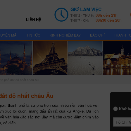
GIỜ LÀM VIỆC
08h đến 21h
THỨ 2 - THỨ 6:
LIÊN HỆ
08h30 đến 20h
THỨ 7 - CN:
UYẾN MÃI
TIN TỨC
KINH NGHIỆM BAY
BÁO CHÍ
THANH T
ành phố đắt đỏ nhất châu Âu
đắt đỏ nhất châu Âu
giới, thành phố là sự pha trộn của nhiều nền văn hoá với
Khứ h
m xúc lôi cuốn, mang dấu ấn rất của xứ Ăng-lê. Du lịch
n về văn hóa đặc sắc nơi đây mà còn được đắm chìm vào
Hồ Chí 
, cổ điển.