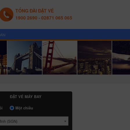
TỔNG ĐÀI ĐẶT VÉ
1900 2690 - 02871 065 065
OÁN
ĐẶT VÉ MÁY BAY
ồi
Một chiều
Minh (SGN)