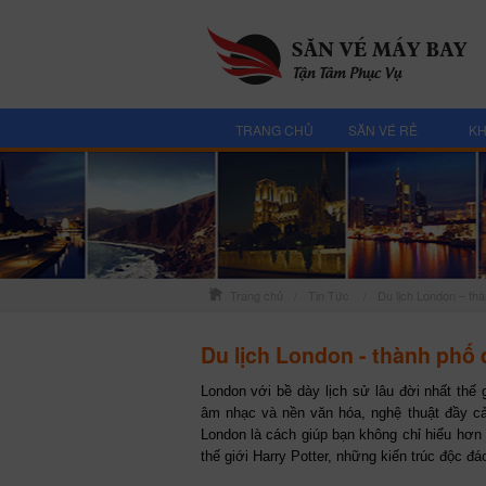
TRANG CHỦ
SĂN VÉ RẺ
KH
Trang chủ
/
Tin Tức
/
Du lịch London – th
Du lịch London - thành phố 
London với bề dày lịch sử lâu đời nhất thế 
âm nhạc và nền văn hóa, nghệ thuật đầy cả
London là cách giúp bạn không chỉ hiểu hơ
thế giới Harry Potter, những kiến trúc độc đáo