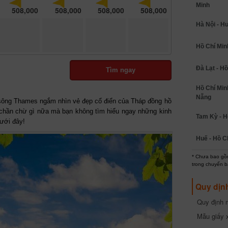
Minh
508,000
508,000
508,000
508,000
Hà Nội - H
Hồ Chí Minh
Đà Lạt - Hồ
Tìm ngay
Hồ Chí Min
Nẵng
sông Thames ngắm nhìn vẻ đẹp cổ điển của Tháp đồng hồ
 chần chừ gì nữa mà bạn không tìm hiểu ngay những kinh
Tam Kỳ - H
dưới đây!
Huế - Hồ C
* Chưa bao gồm
trong chuyến b
Quy dịn
Quy định m
cần biết
Mẫu giấy 