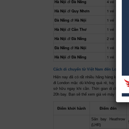
Hà Nội
đi
Đà Nẵng
4 vé
Hà Nội
đi
Quy Nhơn
1 vé
Đà Nẵng
đi
Hà Nội
1 vé
Hà Nội
đi
Cần Thơ
1 vé
Hà Nội
đi
Đà Nẵng
2 vé
Đà Nẵng
đi
Hà Nội
1 vé
Hà Nội
đi
Đà Nẵng
1 vé
Cách di chuyển từ Việt Nam đến London
Hiện nay đã có rất nhiều hãng hàng không 
đi London mặc dù không quá rẻ, tuy nhiên v
sở hữu ngay khi cần. Thời gian di chuyển 
20h bay. Bạn sẽ thể xem giá vé máy bay đượ
Điểm khởi hành
Điểm đến
Sân bay Heathrow
(LHR)