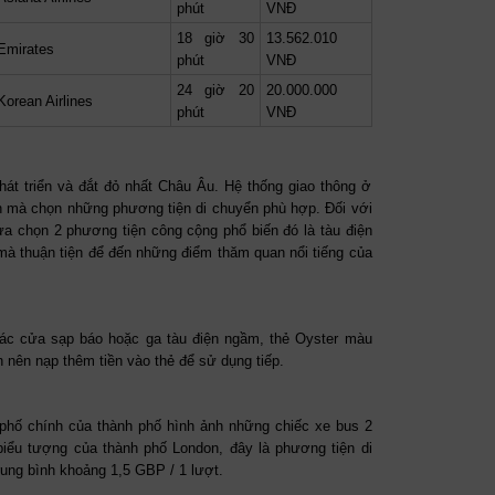
phút
VNĐ
18 giờ 30
13.562.010
Emirates
phút
VNĐ
24 giờ 20
20.000.000
Korean Airlines
phút
VNĐ
át triển và đắt đỏ nhất Châu Âu. Hệ thống giao thông ở
ạn mà chọn những phương tiện di chuyển phù hợp. Đối với
a chọn 2 phương tiện công cộng phổ biến đó là tàu điện
mà thuận tiện để đến những điểm thăm quan nổi tiếng của
các cửa sạp báo hoặc ga tàu điện ngầm, thẻ Oyster màu
 nên nạp thêm tiền vào thẻ để sử dụng tiếp.
 phố chính của thành phố hình ảnh những chiếc xe bus 2
biểu tượng của thành phố London, đây là phương tiện di
rung bình khoảng 1,5 GBP / 1 lượt.