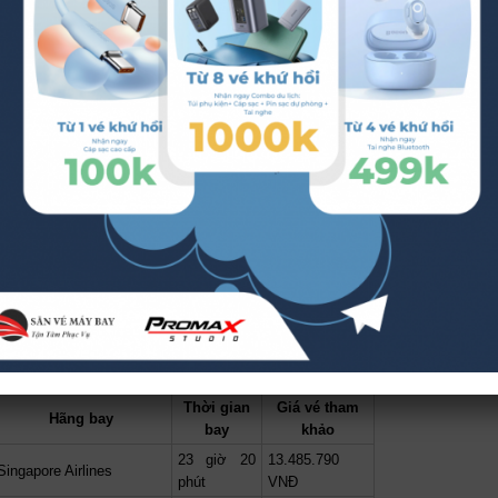
21/08/2026
389,000 đ
Đặt ngay
20/09/2026
490,000 đ
Đặt ngay
24/08/2026
389,000 đ
Đặt ngay
18/08/2026
490,000 đ
Đặt ngay
26/08/2026
289,000 đ
Đặt ngay
25/08/2026
369,000 đ
Đặt ngay
24/08/2026
369,000 đ
Đặt ngay
khai thác đường bay từ Việt Nam đến London. Vé máy bay
ẫn nằm trong phân khúc trung cấp và bạn dễ dàng có thể
của bạn từ Việt Nam đến London sẽ dao động từ 17h đến
c cập nhật mới nhất để dễ dàng lựa chọn.
Thời gian
Giá vé tham
Hãng bay
bay
khảo
23 giờ 20
13.485.790
Singapore Airlines
phút
VNĐ