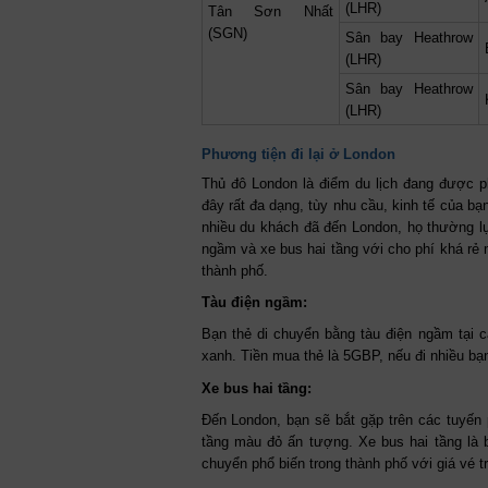
(LHR)
Tân Sơn Nhất
(SGN)
Sân bay Heathrow
(LHR)
Sân bay Heathrow
(LHR)
Phương tiện đi lại ở London
Thủ đô London là điểm du lịch đang được ph
đây rất đa dạng, tùy nhu cầu, kinh tế của b
nhiều du khách đã đến London, họ thường lự
ngầm và xe bus hai tầng với cho phí khá rẻ 
thành phố.
Tàu điện ngầm:
Bạn thẻ di chuyển bằng tàu điện ngầm tại 
xanh. Tiền mua thẻ là 5GBP, nếu đi nhiều bạn
Xe bus hai tầng:
Đến London, bạn sẽ bắt gặp trên các tuyến
tầng màu đỏ ấn tượng. Xe bus hai tầng là 
chuyển phổ biến trong thành phố với giá vé t