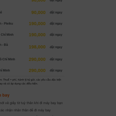
90,000
đặt ngay
90,000
uế
đặt ngay
190,000
 - Pleiku
đặt ngay
190,000
 Chí Minh
đặt ngay
h - Đà
198,000
đặt ngay
290,000
ồ Chí Minh
đặt ngay
290,000
hí Minh
đặt ngay
: Thuế + phí, hành lý ký gửi, các yêu cầu đặc biệt
ay và có áp dụng các điều kiện.
h bay
ới về giấy tờ tuỳ thân khi đi máy bay bạn
xác nhận nhân thân để đi máy bay