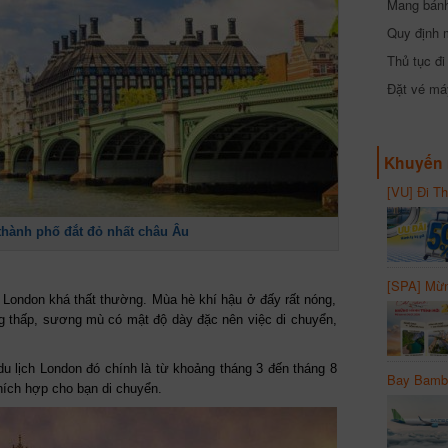
Mang bánh 
đồng
Quy định 
Thủ tục đ
Đặt vé máy
Khuyến 
[VU] Đi T
giảm 50% 
thành phố đắt đỏ nhất châu Âu
[SPA] Mừn
20%
ở London khá thất thường. Mùa hè khí hậu ở đấy rất nóng,
ng thấp, sương mù có mật độ dày đặc nên việc di chuyển,
u lịch London đó chính là từ khoảng tháng 3 đến tháng 8
Bay Bambo
hích hợp cho bạn di chuyển.