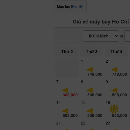
Mục lục
[
Hiển thị
]
Giá vé máy bay Hồ Chí
đi
Thứ 2
Thứ 3
Thứ 4
1
2
748,000
748,000
7
8
9
368,000
508,000
508,000
14
15
16
508,000
508,000
620,000
21
22
23