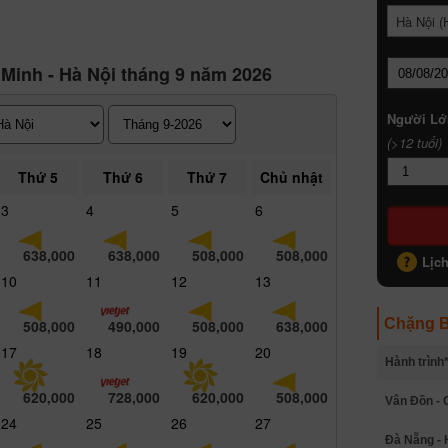
Hà Nội (
 Minh - Hà Nội tháng 9 năm 2026
Người Lớ
(>12 tuổi)
Thứ 5
Thứ 6
Thứ 7
Chủ nhật
3
4
5
6
638,000
638,000
508,000
508,000
Lịc
10
11
12
13
Chặng B
508,000
490,000
508,000
638,000
17
18
19
20
Hành trình
620,000
728,000
620,000
508,000
Vân Đồn - 
24
25
26
27
Đà Nẵng - 