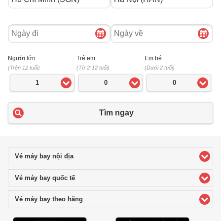
Ngày
Ngày
đi
về
Người lớn
Trẻ em
Em bé
(Trên 12 tuổi)
(Từ 2-12 tuổi)
(Dưới 2 tuổi)
1
0
0
Tìm ngay
Vé máy bay nội địa
click to expand contents
Vé máy bay quốc tế
click to expand contents
Vé máy bay theo hãng
click to expand contents