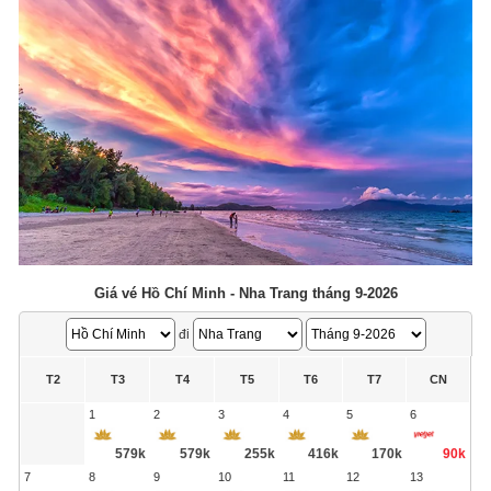
Giá vé Hồ Chí Minh - Nha Trang tháng 9-2026
đi
T2
T3
T4
T5
T6
T7
CN
1
2
3
4
5
6
579k
579k
255k
416k
170k
90k
7
8
9
10
11
12
13