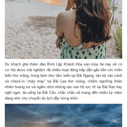
Du khách ghé thăm đảo Bình Lập Khánh Hòa vào mùa hè này sẽ có
cơ hội được trải nghiệm rất nhiều hoạt động hấp dẫn gắn liền với miền
biển thơ mộng, trong lành như tắm biển tại Bãi Ngang, tản bộ vãn cảnh
và check-in “cháy máy” tại Bãi Lao thơ mộng, chiêm ngưỡng thiên
nhiên hoang sơ và ngắm nhìn những rạn san hô rực rỡ tại Bãi Rạn hay
nghỉ ngơi, ăn uống tại Bãi Cồn, chắc chắn sẽ mang đến nhiều kỷ niệm
đáng nhớ cho chuyến du lịch đầy hứng khởi.