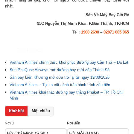
khách hàng để giúp cho mọi người có được chuyến bay tuyệt vời
nhất.
Săn Vé Máy Bay Giá Rẻ
95C Nguyễn Thị Minh Khai, P.Bến Thành, TP.HCM
Tel :
1900 2690
–
02871 065 065
Tin liên quan
Vietnam Airlines chính thức khôi phục đường bay Cần Thơ – Đà Lạt
Sun PhuQuoc Airways mở đường bay mới đến Thành Đô
Sân bay Liên Khương mở cửa trở lại từ ngày 19/08/2026
Vietnam Airlines – Tự tin cất cánh trên hành trình đầu tiên
Vietnam Airlines khai thác đường bay thẳng Phuket – TP. Hồ Chí
Minh
Khứ hồi
Một chiều
Nơi đi
Nơi đến