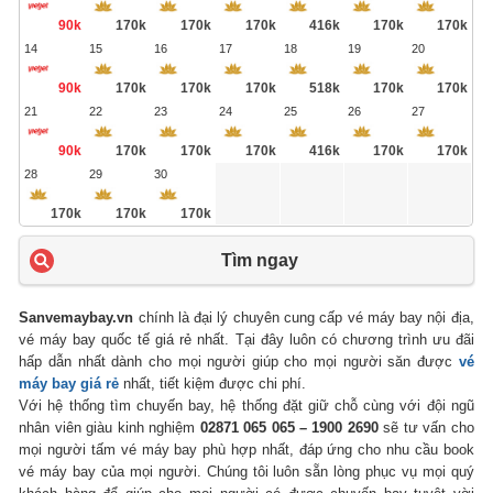
90k
170k
170k
170k
416k
170k
170k
14
15
16
17
18
19
20
90k
170k
170k
170k
518k
170k
170k
21
22
23
24
25
26
27
90k
170k
170k
170k
416k
170k
170k
28
29
30
170k
170k
170k
Tìm ngay
Sanvemaybay.vn
chính là đại lý chuyên cung cấp vé máy bay nội địa,
vé máy bay quốc tế giá rẻ nhất. Tại đây luôn có chương trình ưu đãi
hấp dẫn nhất dành cho mọi người giúp cho mọi người săn được
vé
máy bay giá rẻ
nhất, tiết kiệm được chi phí.
Với hệ thống tìm chuyến bay, hệ thống đặt giữ chỗ cùng với đội ngũ
nhân viên giàu kinh nghiệm
02871 065 065 – 1900 2690
sẽ tư vấn cho
mọi người tấm vé máy bay phù hợp nhất, đáp ứng cho nhu cầu book
vé máy bay của mọi người. Chúng tôi luôn sẵn lòng phục vụ mọi quý