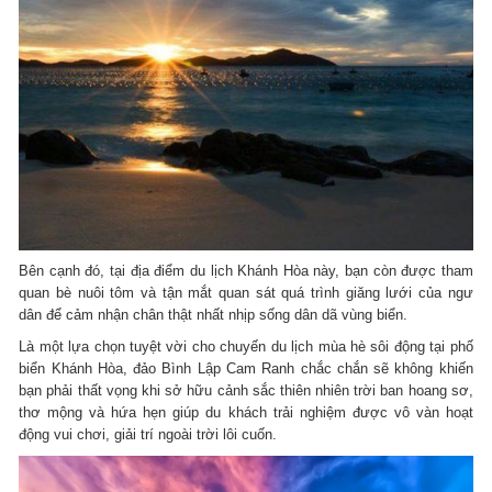
Bên cạnh đó, tại địa điểm du lịch Khánh Hòa này, bạn còn được tham
quan bè nuôi tôm và tận mắt quan sát quá trình giăng lưới của ngư
dân để cảm nhận chân thật nhất nhịp sống dân dã vùng biển.
Là một lựa chọn tuyệt vời cho chuyến du lịch mùa hè sôi động tại phố
biển Khánh Hòa, đảo Bình Lập Cam Ranh chắc chắn sẽ không khiến
bạn phải thất vọng khi sở hữu cảnh sắc thiên nhiên trời ban hoang sơ,
thơ mộng và hứa hẹn giúp du khách trải nghiệm được vô vàn hoạt
động vui chơi, giải trí ngoài trời lôi cuốn.