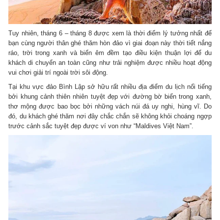
Tuy nhiên, tháng 6 – tháng 8 được xem là thời điểm lý tưởng nhất để
bạn cùng người thân ghé thăm hòn đảo vì giai đoạn này thời tiết nắng
ráo, trời trong xanh và biển êm đềm tạo điều kiện thuận lợi để du
khách di chuyển an toàn cũng như trải nghiệm được nhiều hoạt động
vui chơi giải trí ngoài trời sôi động.
Tại khu vực đảo Bình Lập sở hữu rất nhiều địa điểm du lịch nổi tiếng
bởi khung cảnh thiên nhiên tuyệt đẹp với đường bờ biển trong xanh,
thơ mộng được bao bọc bởi những vách núi đá uy nghi, hùng vĩ. Do
đó, du khách ghé thăm nơi đây chắc chắn sẽ không khỏi choáng ngợp
trước cảnh sắc tuyệt đẹp được ví von như “Maldives Việt Nam”.