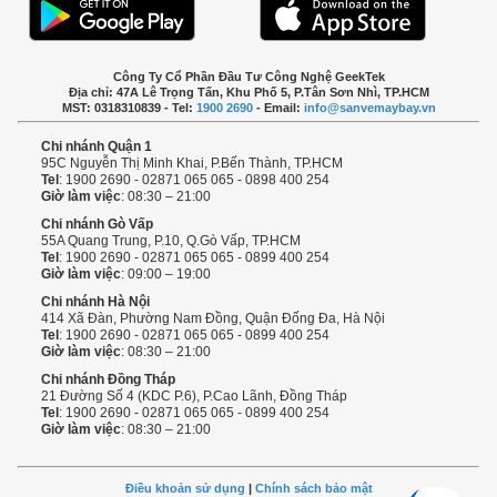
Công Ty Cổ Phần Đầu Tư Công Nghệ GeekTek
Địa chỉ: 47A Lê Trọng Tấn, Khu Phố 5, P.Tân Sơn Nhì, TP.HCM
MST: 0318310839 - Tel:
1900 2690
- Email:
info@sanvemaybay.vn
Chi nhánh Quận 1
95C Nguyễn Thị Minh Khai, P.Bến Thành, TP.HCM
Tel
: 1900 2690 - 02871 065 065 - 0898 400 254
Giờ làm việc
: 08:30 – 21:00
Chi nhánh Gò Vấp
55A Quang Trung, P.10, Q.Gò Vấp, TP.HCM
Tel
: 1900 2690 - 02871 065 065 - 0899 400 254
Giờ làm việc
: 09:00 – 19:00
Chi nhánh Hà Nội
414 Xã Đàn, Phường Nam Đồng, Quận Đống Đa, Hà Nội
Tel
: 1900 2690 - 02871 065 065 - 0899 400 254
Giờ làm việc
: 08:30 – 21:00
Chi nhánh Đồng Tháp
21 Đường Số 4 (KDC P.6), P.Cao Lãnh, Đồng Tháp
Tel
: 1900 2690 - 02871 065 065 - 0899 400 254
Giờ làm việc
: 08:30 – 21:00
Điều khoản sử dụng
|
Chính sách bảo mật