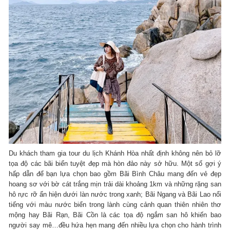
Du khách tham gia tour du lịch Khánh Hòa nhất định không nên bỏ lỡ
tọa độ các bãi biển tuyệt đẹp mà hòn đảo này sở hữu. Một số gợi ý
hấp dẫn để bạn lựa chọn bao gồm Bãi Bình Châu mang đến vẻ đẹp
hoang sơ với bờ cát trắng mịn trải dài khoảng 1km và những rặng san
hô rực rỡ ẩn hiện dưới làn nước trong xanh; Bãi Ngang và Bãi Lao nổi
tiếng với màu nước biển trong lành cùng cảnh quan thiên nhiên thơ
mộng hay Bãi Rạn, Bãi Cồn là các tọa độ ngắm san hô khiến bao
người say mê…đều hứa hẹn mang đến nhiều lựa chọn cho hành trình