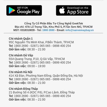
Công Ty Cổ Phần Đầu Tư Công Nghệ GeekTek
Địa chỉ: 47A Lê Trọng Tấn, Khu Phố 5, P.Tân Sơn Nhì, TP.HCM
MST: 0318310839 - Tel:
1900 2690
- Email:
info@sanvemaybay.vn
Chi nhánh Quận 1
95C Nguyễn Thị Minh Khai, P.Bến Thành, TP.HCM
Tel
: 1900 2690 - 02871 065 065 - 0898 400 254
Giờ làm việc
: 08:30 – 21:00
Chi nhánh Gò Vấp
55A Quang Trung, P.10, Q.Gò Vấp, TP.HCM
Tel
: 1900 2690 - 02871 065 065 - 0899 400 254
Giờ làm việc
: 09:00 – 19:00
Chi nhánh Hà Nội
414 Xã Đàn, Phường Nam Đồng, Quận Đống Đa, Hà Nội
Tel
: 1900 2690 - 02871 065 065 - 0899 400 254
Giờ làm việc
: 08:30 – 21:00
Chi nhánh Đồng Tháp
21 Đường Số 4 (KDC P.6), P.Cao Lãnh, Đồng Tháp
Tel
: 1900 2690 - 02871 065 065 - 0899 400 254
Giờ làm việc
: 08:30 – 21:00