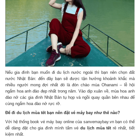
Nếu gia đình bạn muốn đi du lịch nước ngoài thì bạn nên chọn đất
nước Nhật Bản: đến đây bạn sẽ được tận hưởng khoảnh khắc mà
nhiều người mong đợi nhất đó là đón chào mùa Ohanami – lễ hội
ngắm hoa anh đào đẹp nhất trong năm. Vào dịp xuân về, mùa hoa anh
đào nở các gia đình Nhật Bản tụ họp và ngồi quay quần bên nhau để
cùng ngắm hoa đào nở rực rỡ.
Để đi du lịch mùa tết bạn nên đặt vé máy bay như thế nào?
Với hệ thống book vé máy bay online của sanvemaybay.vn bạn có thể
dễ dàng đặt cho gia đình mình tấm vé
du lịch mùa tết
rẻ nhất, tiết
kiệm nhất.