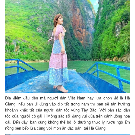
Địa điểm đầu tiên mà người dân Việt Nam hay lựa chọn đó là Hà
Giang: nếu bạn đi đúng vào dịp tết trong năm thì bạn sẽ tận hưởng
khoảnh khắc tết của người dân tộc vùng Tây Bắc. Với bản sắc dân
tộc của người cô gái H’Mông sặc sỡ đang vui đùa trên cánh đồng hoa
cải. Đến đây, bạn cũng không thể bỏ lỡ thưởng thức ly rượu ngô ấm
nồng bên bếp lửa cùng với món ăn đặc sản tại Hà Giang.