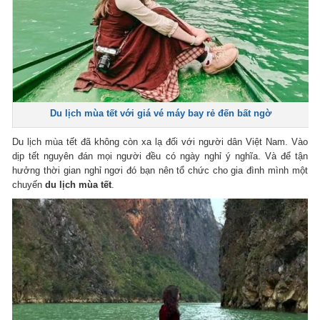
Du lịch mùa tết với giá vé máy bay rẻ đến bất ngờ
Du lịch mùa tết đã không còn xa lạ đối với người dân Việt Nam. Vào
dịp tết nguyên đán mọi người đều có ngày nghỉ ý nghĩa. Và để tận
hưởng thời gian nghỉ ngơi đó bạn nên tổ chức cho gia đình mình một
chuyến
du lịch mùa tết
.