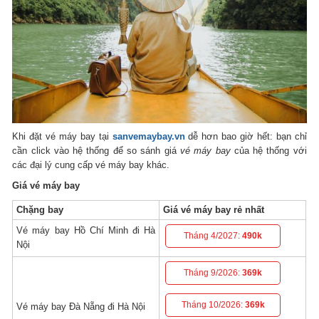
Khi đặt vé máy bay tại
sanvemaybay.vn
dễ hơn bao giờ hết: bạn chỉ
cần click vào hệ thống để so sánh giá
vé máy bay
của hệ thống với
các đại lý cung cấp vé máy bay khác.
Giá vé máy bay
Chặng bay
Giá vé máy bay rẻ nhất
Vé máy bay Hồ Chí Minh đi Hà
Tháng 4/2027:
490k
Nội
Tháng 9/2026:
369k
Tháng 10/2026:
369k
Vé máy bay Đà Nẵng đi Hà Nội