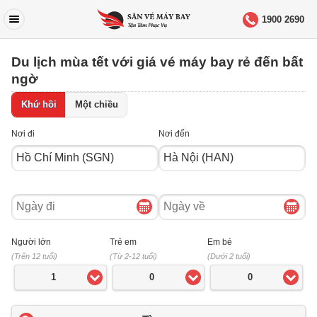
1900 2690
Du lịch mùa tết với giá vé máy bay rẻ đến bất
ngờ
Khứ hồi
Một chiều
Nơi đi
Nơi đến
Ngày
Ngày
đi
về
Người lớn
Trẻ em
Em bé
(Trên 12 tuổi)
(Từ 2-12 tuổi)
(Dưới 2 tuổi)
1
0
0