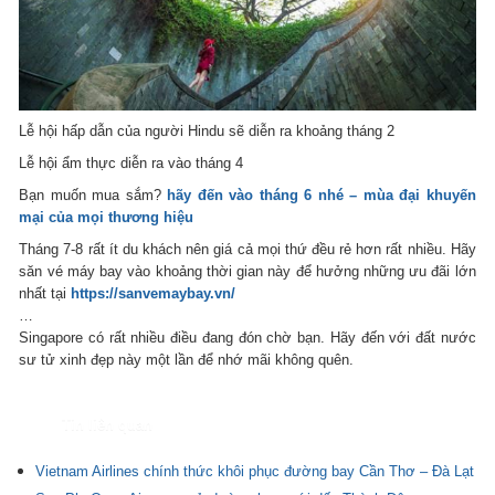
Lễ hội hấp dẫn của người Hindu sẽ diễn ra khoảng tháng 2
Lễ hội ẩm thực diễn ra vào tháng 4
Bạn muốn mua sắm?
hãy đến vào tháng 6 nhé – mùa đại khuyến
mại của mọi thương hiệu
Tháng 7-8 rất ít du khách nên giá cả mọi thứ đều rẻ hơn rất nhiều. Hãy
săn vé máy bay
vào khoảng thời gian này để hưởng những ưu đãi lớn
nhất tại
https://sanvemaybay.vn/
…
Singapore có rất nhiều điều đang đón chờ bạn. Hãy đến với đất nước
sư tử xinh đẹp này một lần để nhớ mãi không quên.
Tin liên quan
Vietnam Airlines chính thức khôi phục đường bay Cần Thơ – Đà Lạt