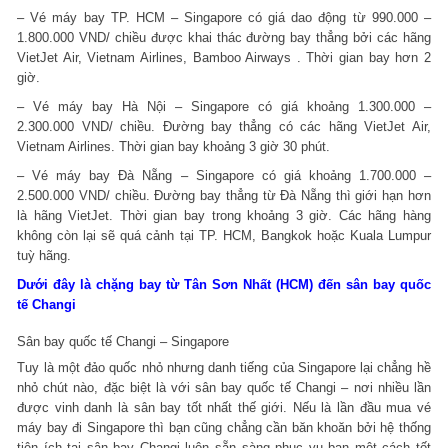
–
Vé máy bay TP. HCM – Singapore có giá dao động từ 990.000 –
1.800.000 VND/ chiều được khai thác đường bay thẳng bởi các hãng
VietJet Air, Vietnam Airlines, Bamboo Airways
. Thời gian bay hơn 2
giờ.
–
Vé máy bay Hà Nội – Singapore có giá khoảng 1.300.000 –
2.300.000 VND/ chiều. Đường bay thẳng có các hãng VietJet Air,
Vietnam Airlines. Thời gian bay khoảng 3 giờ 30 phút.
–
Vé máy bay Đà Nẵng – Singapore có giá khoảng 1.700.000 –
2.500.000 VND/ chiều. Đường bay thẳng từ Đà Nẵng thì giới hạn hơn
là hãng VietJet. Thời gian bay trong khoảng 3 giờ. Các hãng hàng
không còn lại sẽ quá cảnh tại TP. HCM, Bangkok hoặc Kuala Lumpur
tuỳ hãng.
Dưới đây là chặng bay từ Tân Sơn Nhất (HCM) đến sân bay quốc
tế Changi
Sân bay quốc tế Changi – Singapore
Tuy là một đảo quốc nhỏ nhưng danh tiếng của Singapore lại chẳng hề
nhỏ chút nào, đặc biệt là với sân bay quốc tế Changi – nơi nhiều lần
được vinh danh là sân bay tốt nhất thế giới. Nếu là lần đầu mua vé
máy bay đi Singapore thì bạn cũng chẳng cần băn khoăn bởi hệ thống
tiện ích tại sân bay Changi luôn sẵn sàng phục vụ bạn một cách tốt