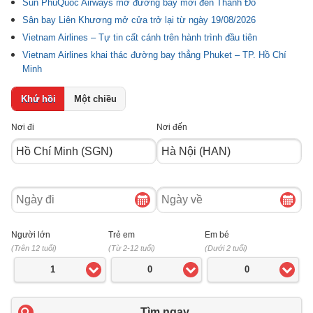
Sun PhuQuoc Airways mở đường bay mới đến Thành Đô
Sân bay Liên Khương mở cửa trở lại từ ngày 19/08/2026
Vietnam Airlines – Tự tin cất cánh trên hành trình đầu tiên
Vietnam Airlines khai thác đường bay thẳng Phuket – TP. Hồ Chí
Minh
Khứ hồi
Một chiều
Nơi đi
Nơi đến
Ngày
Ngày
đi
về
Người lớn
Trẻ em
Em bé
(Trên 12 tuổi)
(Từ 2-12 tuổi)
(Dưới 2 tuổi)
1
0
0
Tìm ngay