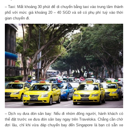
– Taxi: Mất khoảng 30 phút để di chuyển bằng taxi vào trung tâm thành
phố với mức giá khoảng 20 – 40 SGD và sẽ có phụ phí tuỳ vào thời
gian chuyến đi.
– Dịch vụ đưa đón sân bay: Nếu đi nhóm đông người, hành khách có
thể đặt trước
xe đưa đón sân bay
ngay trên Traveloka. Chẳng cần chờ
đợi lâu, chỉ khi vừa đáp chuyến bay đến Singapore là bạn có sẵn xe