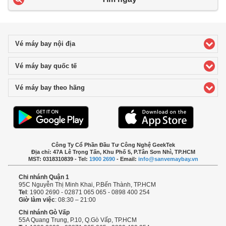
Vé máy bay nội địa
click to expand contents
Vé máy bay quốc tế
click to expand contents
Vé máy bay theo hãng
click to expand contents
Công Ty Cổ Phần Đầu Tư Công Nghệ GeekTek
Địa chỉ: 47A Lê Trọng Tấn, Khu Phố 5, P.Tân Sơn Nhì, TP.HCM
MST: 0318310839 - Tel:
1900 2690
- Email:
info@sanvemaybay.vn
Chi nhánh Quận 1
95C Nguyễn Thị Minh Khai, P.Bến Thành, TP.HCM
Tel
: 1900 2690 - 02871 065 065 - 0898 400 254
Giờ làm việc
: 08:30 – 21:00
Chi nhánh Gò Vấp
55A Quang Trung, P.10, Q.Gò Vấp, TP.HCM