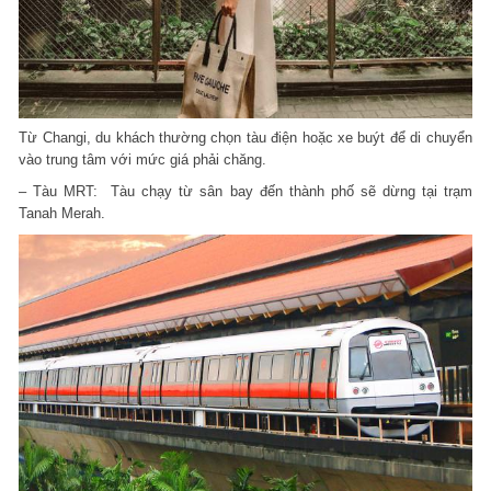
Từ Changi, du khách thường chọn tàu điện hoặc xe buýt để di chuyển
vào trung tâm với mức giá phải chăng.
– Tàu MRT: Tàu chạy từ sân bay đến thành phố sẽ dừng tại trạm
Tanah Merah.