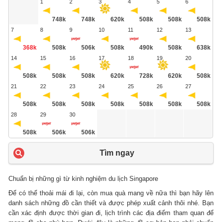
1
2
3
4
5
6
748k
748k
620k
508k
508k
508k
7
8
9
10
11
12
13
368k
508k
506k
508k
490k
508k
638k
14
15
16
17
18
19
20
508k
508k
508k
620k
728k
620k
508k
21
22
23
24
25
26
27
508k
508k
508k
508k
508k
508k
508k
28
29
30
508k
506k
506k
Tìm ngay
Chuẩn bị những gì từ kinh nghiệm du lịch Singapore
Để có thể thoải mái đi lại, còn mua quà mang về nữa thì bạn hãy lên
danh sách những đồ cần thiết và được phép xuất cảnh thôi nhé. Bạn
cần xác định được thời gian đi, lịch trình các địa điểm tham quan để