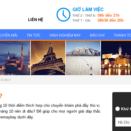
GIỜ LÀM VIỆC
08h đến 21h
THỨ 2 - THỨ 6:
LIÊN HỆ
08h30 đến 20h
THỨ 7 - CN:
UYẾN MÃI
TIN TỨC
KINH NGHIỆM BAY
BÁO CHÍ
THANH T
 đi đâu?
?
g 10 thời điểm thích hợp cho chuyến khám phá đầy thú vị.
Khứ h
áng 10 nên đi đâu? Để giúp cho mọi người giải đáp thắc
vemaybay dưới đây.
Hồ Chí 