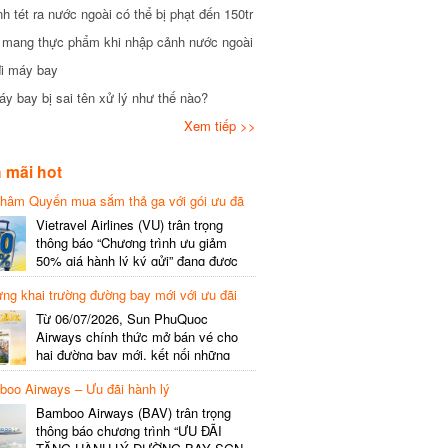
tét ra nước ngoài có thể bị phạt đến 150tr
mang thực phẩm khi nhập cảnh nước ngoài
i máy bay
 bay bị sai tên xử lý như thế nào?
Xem tiếp >>
mãi hot
hâm Quyến mua sắm thả ga với gói ưu đã
phí gói cước
Vietravel Airlines (VU) trân trọng
thông báo “Chương trình ưu giảm
50% giá hành lý ký gửi” đang được
triển khai cho đường bay quốc tế mới
g khai trường đường bay mới với ưu đãi
kết nối từ TP. Hồ Chí Minh
(SGN) đi Thâm Quyến – Trung Quốc
Từ 06/07/2026, Sun PhuQuoc
(SZX), chi tiết như sau: LỊCH BAY
Airways chính thức mở bán vé cho
CHI TIẾT Đường bay SHCB Giờ khởi
hai đường bay mới, kết nối những
hành Giờ đến Tần suất…
điểm đến giàu trải nghiệm, giúp hành
o Airways – Ưu đãi hành lý
khách khám phá vẻ đẹp thiên nhiên
và văn hóa của miền Trung Việt Nam.
Bamboo Airways (BAV) trân trọng
Thông tin đường bay mới Đường bay
thông báo chương trình “ƯU ĐÃI
SHCB Giờ bay Tần suất Thời gian