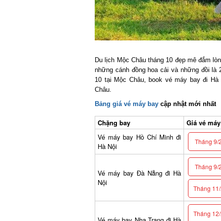
Du lịch Mộc Châu tháng 10 đẹp mê đắm lòng
những cánh đồng hoa cải và những đồi là 2 
10 tại Mộc Châu, book vé máy bay đi Hà N
Châu.
Bảng giá vé máy bay
cập nhật mới nhất
Chặng bay
Giá vé máy b
Vé máy bay Hồ Chí Minh đi
Tháng 9/2
Hà Nội
Tháng 9/2
Vé máy bay Đà Nẵng đi Hà
Nội
Tháng 11/2
Tháng 12/2
Vé máy bay Nha Trang đi Hà