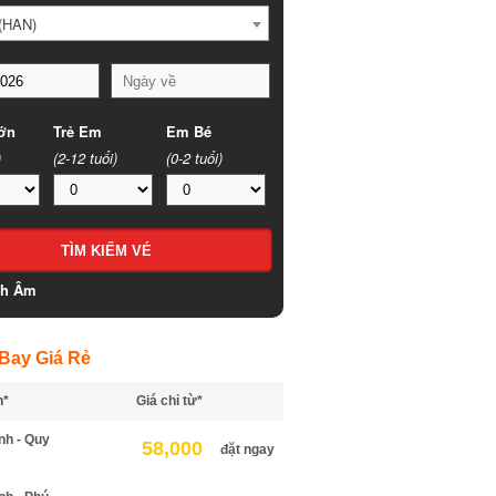
HAN)
n
Trẻ Em
Em Bé
(2-12 tuổi)
(0-2 tuổi)
h Âm
ay Giá Rẻ
*
Giá chỉ từ*
h - Quy
58,000
đặt ngay