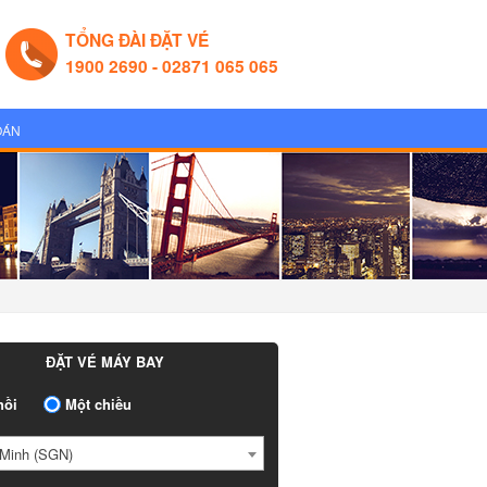
TỔNG ĐÀI ĐẶT VÉ
1900 2690 - 02871 065 065
OÁN
ĐẶT VÉ MÁY BAY
ồi
Một chiều
Minh (SGN)