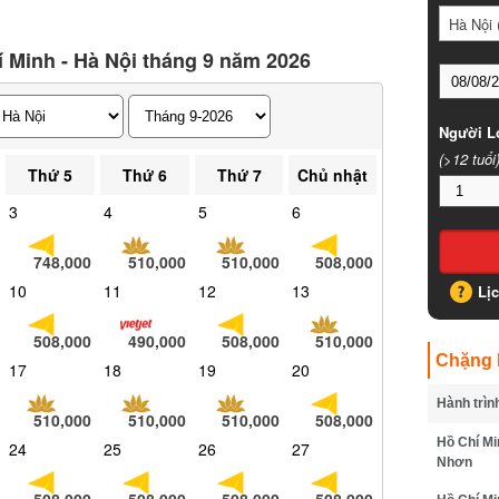
Hà Nội (
 Minh - Hà Nội tháng 9 năm 2026
Người Lớ
(>12 tuổi)
Thứ 5
Thứ 6
Thứ 7
Chủ nhật
3
4
5
6
748,000
510,000
510,000
508,000
10
11
12
13
Lịc
508,000
490,000
508,000
510,000
Chặng B
17
18
19
20
Hành trình
510,000
510,000
510,000
508,000
Hồ Chí Min
24
25
26
27
Nhơn
508,000
508,000
508,000
508,000