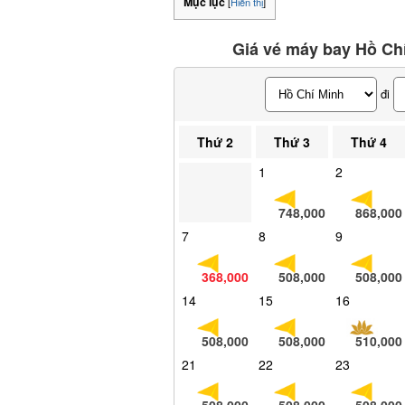
Mục lục
[
Hiển thị
]
Giá vé máy bay Hồ Chí
đi
Thứ 2
Thứ 3
Thứ 4
1
2
748,000
868,000
7
8
9
368,000
508,000
508,000
14
15
16
508,000
508,000
510,000
21
22
23
508,000
508,000
508,000