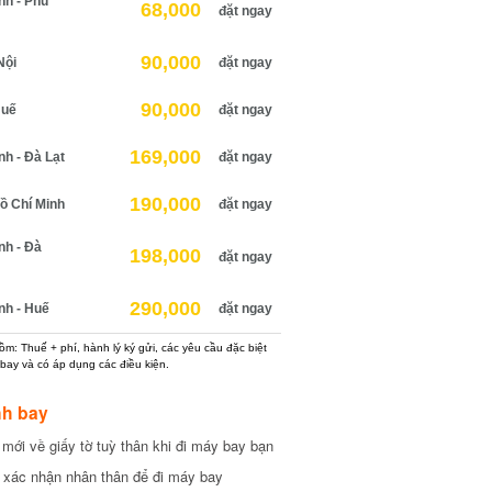
h - Phú
68,000
đặt ngay
90,000
ội
đặt ngay
90,000
uế
đặt ngay
169,000
 - Đà Lạt
đặt ngay
190,000
 Chí Minh
đặt ngay
h - Đà
198,000
đặt ngay
290,000
h - Huế
đặt ngay
: Thuế + phí, hành lý ký gửi, các yêu cầu đặc biệt
ay và có áp dụng các điều kiện.
h bay
ới về giấy tờ tuỳ thân khi đi máy bay bạn
xác nhận nhân thân để đi máy bay