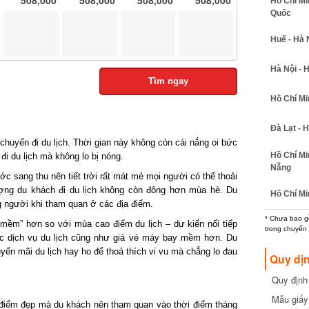
Hồ Chí Min
Quốc
Huế - Hà N
Hà Nội - H
Tìm ngay
Hồ Chí Minh
Đà Lạt - Hồ
huyến đi du lịch. Thời gian này không còn cái nắng oi bức
Hồ Chí Min
i du lịch mà không lo bị nóng.
Nẵng
 sang thu nên tiết trời rất mát mẻ mọi người có thể thoải
ượng du khách đi du lịch không còn đông hơn mùa hè. Du
Hồ Chí Min
người khi tham quan ở các địa điểm.
* Chưa bao gồm
mềm” hơn so với mùa cao điểm du lịch – dự kiến nối tiếp
trong chuyến b
c dịch vụ du lịch cũng như giá vé máy bay mềm hơn. Du
ến mãi du lịch hay ho để thoả thích vi vu mà chẳng lo đau
Quy dịn
Quy định m
cần biết
Mẫu giấy 
điểm đẹp mà du khách nên tham quan vào thời điểm tháng