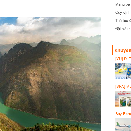
Mang bánh 
đồng
Quy định 
Thủ tục đ
Đặt vé máy
Khuyến 
[VU] Đi T
giảm 50% 
[SPA] Mừn
20%
Bay Bambo