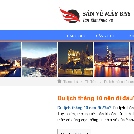
TRANG CHỦ
SĂN VÉ RẺ
KH
Trang chủ
/
Tin Tức
/
Du lịch tháng 10 nên
Du lịch tháng 10 nên đi đâu
Du lịch tháng 10 nên đi đâu?
Du lịch thán
Tuy nhiên, mọi người băn khoăn: Du lịch th
mắc đó cùng đọc thông tin chia sẻ của San