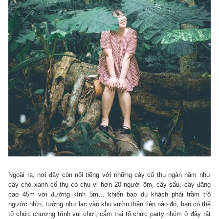
Ngoài ra, nơi đây còn nổi tiếng với những cây cổ thụ ngàn năm như
cây chò xanh cổ thụ có chu vi hơn 20 người ôm, cây sấu, cây đăng
cao 45m với đường kính 5m… khiến bao du khách phải trầm trồ
ngước nhìn, tưởng như lạc vào khu vườn thần tiên nào đó, bạn có thể
tổ chức chương trình vui chơi, cắm trại tổ chức party nhóm ở đây rất