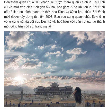
Đến tham quan chùa, du khách sẽ được tham quan cả chùa Bái Đính
cũ và mới trên diện tích gần 539ha, bao gồm 27ha khu chùa Bái Đính
cổ có lịch sử hình thành từ thời nhà Đinh và 80ha khu chùa Bái Đính
mới được xây dựng từ năm 2003. Bao bọc xung quanh chùa là những
vòng cung núi đá vôi cao lớn, kỳ vĩ, hoà hợp với cảnh chùa tạo thành
một công trình đồ sộ, trang nghiêm.