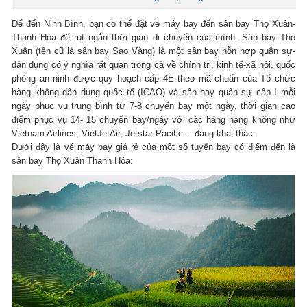
Để đến Ninh Bình, bạn có thể đặt vé máy bay đến sân bay Thọ Xuân-
Thanh Hóa để rút ngắn thời gian di chuyển của mình. Sân bay Thọ
Xuân (tên cũ là sân bay Sao Vàng) là một sân bay hỗn hợp quân sự-
dân dụng có ý nghĩa rất quan trọng cả về chính trị, kinh tế-xã hội, quốc
phòng an ninh được quy hoạch cấp 4E theo mã chuẩn của Tổ chức
hàng không dân dụng quốc tế (ICAO) và sân bay quân sự cấp I mỗi
ngày phục vụ trung bình từ 7-8 chuyến bay một ngày, thời gian cao
điểm phục vụ 14- 15 chuyến bay/ngày với các hãng hàng không như
Vietnam Airlines, VietJetAir, Jetstar Pacific… đang khai thác.
Dưới đây là vé máy bay giá rẻ của một số tuyến bay có điểm đến là
sân bay Thọ Xuân Thanh Hóa: