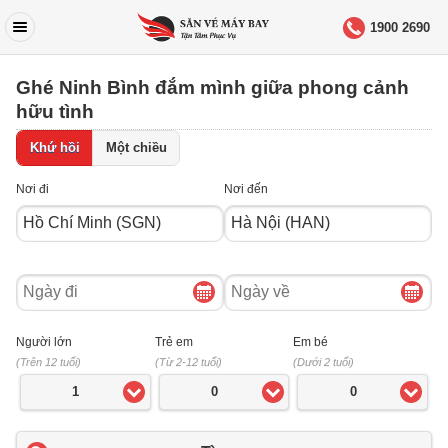
1900 2690
Ghé Ninh Bình đắm mình giữa phong cảnh
hữu tình
Khứ hồi
Một chiều
Nơi đi
Nơi đến
Ngày
Ngày
đi
về
Người lớn
Trẻ em
Em bé
(Trên 12 tuổi)
(Từ 2-12 tuổi)
(Dưới 2 tuổi)
1
0
0