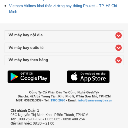
Vietnam Airlines khai thác đường bay thẳng Phuket – TP. Hồ Chí
Minh
Vé máy bay nội địa
click to expand contents
Vé máy bay quốc tế
click to expand contents
Vé máy bay theo hãng
click to expand contents
Công Ty Cổ Phần Đầu Tư Công Nghệ GeekTek
Địa chỉ: 47A Lê Trọng Tấn, Khu Phố 5, P.Tân Sơn Nhì, TP.HCM
MST: 0318310839 - Tel:
1900 2690
- Email:
info@sanvemaybay.vn
Chi nhánh Quận 1
95C Nguyễn Thị Minh Khai, P.Bến Thành, TP.HCM
Tel
: 1900 2690 - 02871 065 065 - 0898 400 254
Giờ làm việc
: 08:30 – 21:00