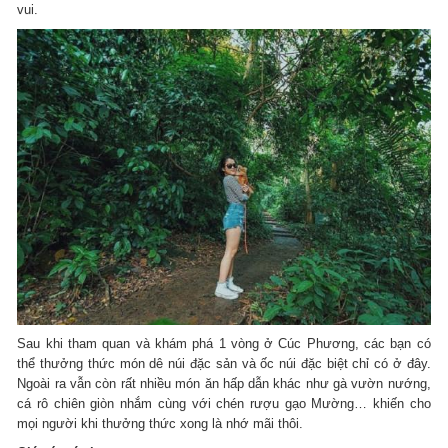
vui.
Sau khi tham quan và khám phá 1 vòng ở Cúc Phương, các bạn có
thể thưởng thức món dê núi đặc sản và ốc núi đặc biệt chỉ có ở đây.
Ngoài ra vẫn còn rất nhiều món ăn hấp dẫn khác như gà vườn nướng,
cá rô chiên giòn nhắm cùng với chén rượu gạo Mường… khiến cho
mọi người khi thưởng thức xong là nhớ mãi thôi.