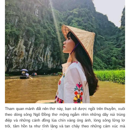
Tham quan mảnh đất nên thơ này, bạn sẽ được ngồi trên thuyền, xuôi
theo dòng sông Ngô Đồng thơ mộng ngắm nhìn những dãy núi trùng
điệp và những cánh đồng lúa chín vàng óng ánh, lòng sông lững lơ
trôi, tâm hồn ta như tĩnh lặng và tan chảy theo những cảm xúc mà