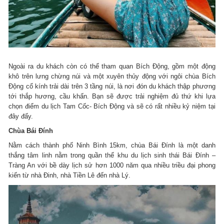
Ngoài ra du khách còn có thể tham quan Bích Động, gồm một động
khô trên lưng chừng núi và một xuyên thủy động với ngôi chùa Bích
Động cổ kính trải dài trên 3 tầng núi, là nơi đón du khách thập phương
tới thắp hương, cầu khấn. Bạn sẽ được trải nghiệm đủ thứ khi lựa
chọn điểm du lịch Tam Cốc- Bích Động và sẽ có rất nhiều kỷ niệm tại
đây đấy.
Chùa Bái Đính
Nằm cách thành phố Ninh Bình 15km, chùa Bái Đính là một danh
thắng tâm linh nằm trong quần thể khu du lịch sinh thái Bái Đính –
Tràng An với bề dày lịch sử hơn 1000 năm qua nhiều triều đại phong
kiến từ nhà Đinh, nhà Tiền Lê đến nhà Lý.