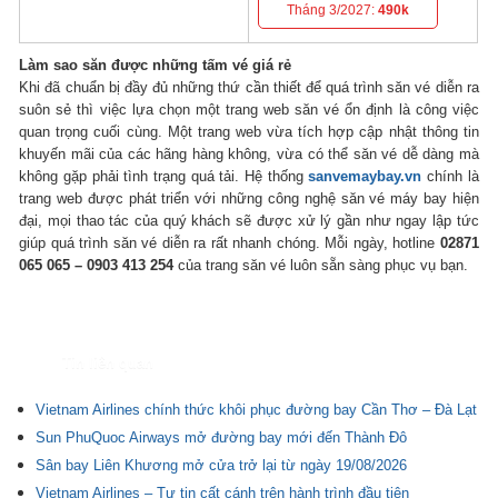
Tháng 3/2027:
490k
Làm sao săn được những tấm vé giá rẻ
Khi đã chuẩn bị đầy đủ những thứ cần thiết để quá trình săn vé diễn ra
suôn sẻ thì việc lựa chọn một trang web săn vé ổn định là công việc
quan trọng cuối cùng. Một trang web vừa tích hợp cập nhật thông tin
khuyến mãi của các hãng hàng không, vừa có thể săn vé dễ dàng mà
không gặp phải tình trạng quá tải. Hệ thống
sanvemaybay.vn
chính là
trang web được phát triển với những công nghệ săn vé máy bay hiện
đại, mọi thao tác của quý khách sẽ được xử lý gần như ngay lập tức
giúp quá trình săn vé diễn ra rất nhanh chóng. Mỗi ngày, hotline
02871
065 065 – 0903 413 254
của trang săn vé luôn sẵn sàng phục vụ bạn.
Tin liên quan
Vietnam Airlines chính thức khôi phục đường bay Cần Thơ – Đà Lạt
Sun PhuQuoc Airways mở đường bay mới đến Thành Đô
Sân bay Liên Khương mở cửa trở lại từ ngày 19/08/2026
Vietnam Airlines – Tự tin cất cánh trên hành trình đầu tiên