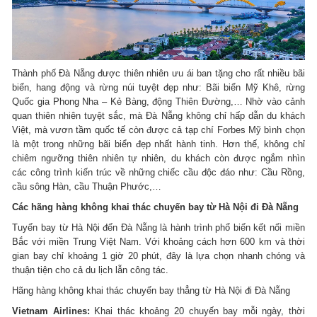
Thành phố Đà Nẵng được thiên nhiên ưu ái ban tặng cho rất nhiều bãi
biển, hang động và rừng núi tuyệt đẹp như: Bãi biển Mỹ Khê, rừng
Quốc gia Phong Nha – Kẻ Bàng, động Thiên Đường,… Nhờ vào cảnh
quan thiên nhiên tuyệt sắc, mà Đà Nẵng không chỉ hấp dẫn du khách
Việt, mà vươn tầm quốc tế còn được cả tạp chí Forbes Mỹ bình chọn
là một trong những bãi biển đẹp nhất hành tinh. Hơn thế, không chỉ
chiêm ngưỡng thiên nhiên tự nhiên, du khách còn được ngắm nhìn
các công trình kiến trúc về những chiếc cầu độc đáo như: Cầu Rồng,
cầu sông Hàn, cầu Thuận Phước,…
Các hãng hàng không khai thác chuyến bay từ Hà Nội đi Đà Nẵng
Tuyến bay từ Hà Nội đến Đà Nẵng là hành trình phổ biến kết nối miền
Bắc với miền Trung Việt Nam. Với khoảng cách hơn 600 km và thời
gian bay chỉ khoảng 1 giờ 20 phút, đây là lựa chọn nhanh chóng và
thuận tiện cho cả du lịch lẫn công tác.
Hãng hàng không khai thác chuyến bay thẳng từ Hà Nội đi Đà Nẵng
Vietnam Airlines:
Khai thác khoảng 20 chuyến bay mỗi ngày, thời