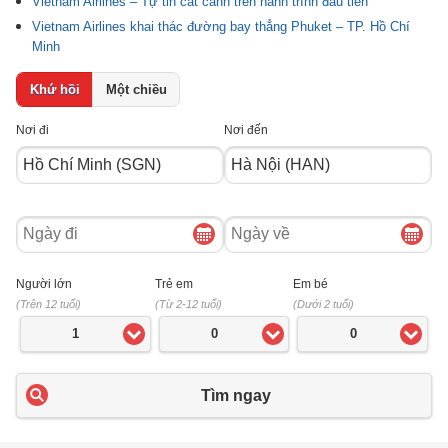
Vietnam Airlines – Tự tin cất cánh trên hành trình đầu tiên
Vietnam Airlines khai thác đường bay thẳng Phuket – TP. Hồ Chí
Minh
Khứ hồi
Một chiều
Nơi đi
Nơi đến
Ngày
Ngày
đi
về
Người lớn
Trẻ em
Em bé
(Trên 12 tuổi)
(Từ 2-12 tuổi)
(Dưới 2 tuổi)
1
0
0
Tìm ngay