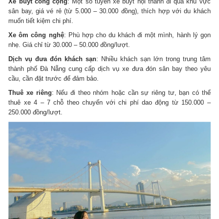
Xe buýt công cộng
: Một số tuyến xe buýt nội thành đi qua khu vực
sân bay, giá vé rẻ (từ 5.000 – 30.000 đồng), thích hợp với du khách
muốn tiết kiệm chi phí.
Xe ôm công nghệ
: Phù hợp cho du khách đi một mình, hành lý gọn
nhẹ. Giá chỉ từ 30.000 – 50.000 đồng/lượt.
Dịch vụ đưa đón khách sạn
: Nhiều khách sạn lớn trong trung tâm
thành phố Đà Nẵng cung cấp dịch vụ xe đưa đón sân bay theo yêu
cầu, cần đặt trước để đảm bảo.
Thuê xe riêng
: Nếu đi theo nhóm hoặc cần sự riêng tư, bạn có thể
thuê xe 4 – 7 chỗ theo chuyến với chi phí dao động từ 150.000 –
250.000 đồng/lượt.