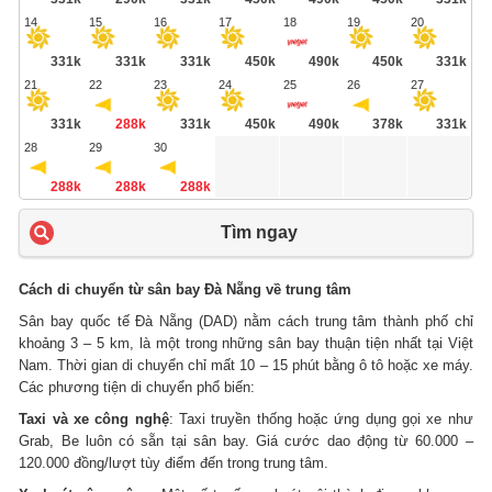
14
15
16
17
18
19
20
331k
331k
331k
450k
490k
450k
331k
21
22
23
24
25
26
27
331k
288k
331k
450k
490k
378k
331k
28
29
30
288k
288k
288k
Tìm ngay
Cách di chuyển từ sân bay Đà Nẵng về trung tâm
Sân bay quốc tế Đà Nẵng (DAD) nằm cách trung tâm thành phố chỉ
khoảng 3 – 5 km, là một trong những sân bay thuận tiện nhất tại Việt
Nam. Thời gian di chuyển chỉ mất 10 – 15 phút bằng ô tô hoặc xe máy.
Các phương tiện di chuyển phổ biến:
Taxi và xe công nghệ
: Taxi truyền thống hoặc ứng dụng gọi xe như
Grab, Be luôn có sẵn tại sân bay. Giá cước dao động từ 60.000 –
120.000 đồng/lượt tùy điểm đến trong trung tâm.