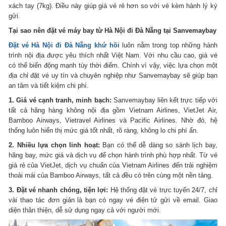
xách tay (7kg). Điều này giúp giá vé rẻ hơn so với vé kèm hành lý ký
gửi.
Tại sao nên đặt vé máy bay từ Hà Nội đi Đà Nẵng tại Sanvemaybay
Đặt vé Hà Nội đi Đà Nẵng khứ hồi
luôn nằm trong top những hành
trình nội địa được yêu thích nhất Việt Nam. Với nhu cầu cao, giá vé
có thể biến động mạnh tùy thời điểm. Chính vì vậy, việc lựa chọn một
địa chỉ đặt vé uy tín và chuyên nghiệp như Sanvemaybay sẽ giúp bạn
an tâm và tiết kiệm chi phí.
1. Giá vé cạnh tranh, minh bạch:
Sanvemaybay liên kết trực tiếp với
tất cả hãng hàng không nội địa gồm Vietnam Airlines, VietJet Air,
Bamboo Airways, Vietravel Airlines và Pacific Airlines. Nhờ đó, hệ
thống luôn hiển thị mức giá tốt nhất, rõ ràng, không lo chi phí ẩn.
2. Nhiều lựa chọn linh hoạt:
Bạn có thể dễ dàng so sánh lịch bay,
hãng bay, mức giá và dịch vụ để chọn hành trình phù hợp nhất. Từ vé
giá rẻ của VietJet, dịch vụ chuẩn của Vietnam Airlines đến trải nghiệm
thoải mái của Bamboo Airways, tất cả đều có trên cùng một nền tảng.
3. Đặt vé nhanh chóng, tiện lợi:
Hệ thống đặt vé trực tuyến 24/7, chỉ
vài thao tác đơn giản là bạn có ngay vé điện tử gửi về email. Giao
diện thân thiện, dễ sử dụng ngay cả với người mới.