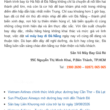
Hành trình bay từ Hà Nội đi Đà Nẵng không chỉ là chuyến đi nối liền hai
thành phố lớn, mà còn là cơ hội để bạn khám phá một trong những
điểm đến hấp dẫn bậc nhất miền Trung. Chỉ sau khoảng hơn 1 giờ bay,
bạn đã có thể rời thủ đô nhộn nhịp để đến với Đà Nẵng – thành phố
biển xinh đẹp, nơi hội tụ thiên nhiên hùng vĩ, bãi biển quyến rũ cùng
những công trình hiện đại và ẩm thực đặc sắc. Với tần suất chuyến
bay dày đặc, nhiều hãng hàng không khai thác và mức giá vé linh
hoạt, việc đặt
vé máy bay đi Đà Nẵng
ngày nay vô cùng dễ dàng và
thuận tiện. Dù bạn đến đây để nghỉ dưỡng, du lịch hay công tác, Đà
Nẵng luôn sẵn sàng chào đón bằng sự thân thiện và hiếu khách.
Săn Vé Máy Bay Giá Rẻ
95C Nguyễn Thị Minh Khai, P.Bến Thành, TP.HCM
Tel :
1900 2690
–
02871 065 065
Tin liên quan
Vietnam Airlines chính thức khôi phục đường bay Cần Thơ – Đà Lạt
Sun PhuQuoc Airways mở đường bay mới đến Thành Đô
Sân bay Liên Khương mở cửa trở lại từ ngày 19/08/2026