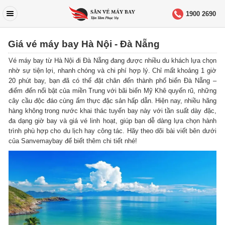
1900 2690
Giá vé máy bay Hà Nội - Đà Nẵng
Vé máy bay từ Hà Nội đi Đà Nẵng đang được nhiều du khách lựa chọn
nhờ sự tiện lợi, nhanh chóng và chi phí hợp lý. Chỉ mất khoảng 1 giờ
20 phút bay, bạn đã có thể đặt chân đến thành phố biển Đà Nẵng –
điểm đến nổi bật của miền Trung với bãi biển Mỹ Khê quyến rũ, những
cây cầu độc đáo cùng ẩm thực đặc sản hấp dẫn. Hiện nay, nhiều hãng
hàng không trong nước khai thác tuyến bay này với tần suất dày đặc,
đa dạng giờ bay và giá vé linh hoạt, giúp bạn dễ dàng lựa chọn hành
trình phù hợp cho du lịch hay công tác. Hãy theo dõi bài viết bên dưới
của Sanvemaybay để biết thêm chi tiết nhé!