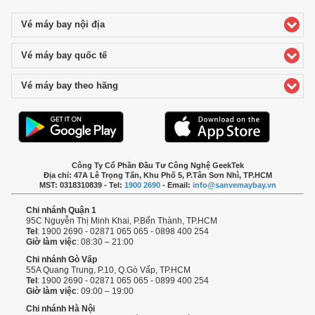
Vé máy bay nội địa
click to expand contents
Vé máy bay quốc tế
click to expand contents
Vé máy bay theo hãng
click to expand contents
Công Ty Cổ Phần Đầu Tư Công Nghệ GeekTek
Địa chỉ: 47A Lê Trọng Tấn, Khu Phố 5, P.Tân Sơn Nhì, TP.HCM
MST: 0318310839 - Tel:
1900 2690
- Email:
info@sanvemaybay.vn
Chi nhánh Quận 1
95C Nguyễn Thị Minh Khai, P.Bến Thành, TP.HCM
Tel
: 1900 2690 - 02871 065 065 - 0898 400 254
Giờ làm việc
: 08:30 – 21:00
Chi nhánh Gò Vấp
55A Quang Trung, P.10, Q.Gò Vấp, TP.HCM
Tel
: 1900 2690 - 02871 065 065 - 0899 400 254
Giờ làm việc
: 09:00 – 19:00
Chi nhánh Hà Nội