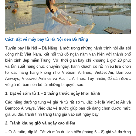
Cách đặt vé máy bay từ Hà Nội đến Đà Nẵng
Tuyến bay Hà Nội – Đà Nẵng là một trong những hành trình nội địa sôi
động nhất Việt Nam, kết nối thủ đô ngàn năm văn hiến với thành phố
biển xinh đẹp miền Trung. Với thời gian bay chỉ khoảng 1 giờ 20 phút
và tần suất hàng chục chuyến/ngày, hành khách có rất nhiều lựa chọn
từ các hãng hàng không như Vietnam Airlines, VietJet Air, Bamboo
Airways, Vietravel Airlines và Pacific Airlines. Tuy nhiên, để săn được
vé giá rẻ, bạn nên bỏ túi những bí quyết sau:
1. Đặt vé sớm từ 1 – 2 tháng trước ngày khởi hành
Các hãng thường tung vé giá rẻ từ rất sớm, đặc biệt là VietJet Air và
Bamboo Airways. Việc đặt vé trước giúp bạn dễ dàng chọn được mức
giá ưu đãi, tránh tình trạng tăng giá vào sát ngày bay.
2. Tránh khung giờ và ngày cao điểm
– Cuối tuần, dịp lễ, Tết và mùa du lịch biển (tháng 5 – 8) giá vé thường