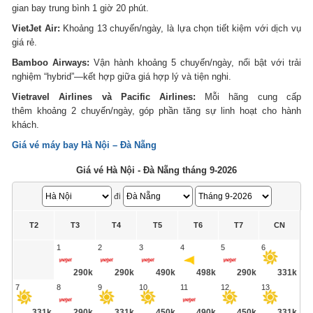
gian bay trung bình 1 giờ 20 phút.
VietJet Air:
Khoảng 13 chuyến/ngày, là lựa chọn tiết kiệm với dịch vụ
giá rẻ.
Bamboo Airways:
Vận hành khoảng 5 chuyến/ngày, nổi bật với trải
nghiệm “hybrid”—kết hợp giữa giá hợp lý và tiện nghi.
Vietravel Airlines và Pacific Airlines:
Mỗi hãng cung cấp
thêm khoảng 2 chuyến/ngày, góp phần tăng sự linh hoạt cho hành
khách.
Giá vé máy bay Hà Nội – Đà Nẵng
Giá vé Hà Nội - Đà Nẵng tháng 9-2026
đi
T2
T3
T4
T5
T6
T7
CN
1
2
3
4
5
6
290k
290k
490k
498k
290k
331k
7
8
9
10
11
12
13
331k
290k
331k
450k
490k
450k
331k