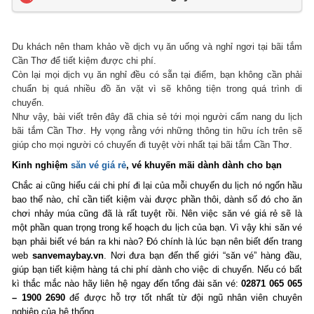
Du khách nên tham khảo về dịch vụ ăn uống và nghỉ ngơi tại bãi tắm
Cần Thơ để tiết kiệm được chi phí.
Còn lại mọi dịch vụ ăn nghỉ đều có sẵn tại điểm, bạn không cần phải
chuẩn bị quá nhiều đồ ăn vặt vì sẽ không tiện trong quá trình di
chuyển.
Như vậy, bài viết trên đây đã chia sẻ tới mọi người cẩm nang du lịch
bãi tắm Cần Thơ. Hy vọng rằng với những thông tin hữu ích trên sẽ
giúp cho mọi người có chuyến đi tuyệt vời nhất tại bãi tắm Cần Thơ.
Kinh nghiệm
săn vé giá rẻ
, vé khuyến mãi dành dành cho bạn
Chắc ai cũng hiểu cái chi phí đi lại của mỗi chuyến du lịch nó ngốn hầu
bao thế nào, chỉ cần tiết kiệm vài được phần thôi, dành số đó cho ăn
chơi nhảy múa cũng đã là rất tuyệt rồi. Nên việc săn vé giá rẻ sẽ là
một phần quan trọng trong kế hoạch du lịch của bạn. Vì vậy khi săn vé
bạn phải biết vé bán ra khi nào? Đó chính là lúc bạn nên biết đến trang
web
sanvemaybay.vn
. Nơi đưa bạn đến thế giới “săn vé” hàng đầu,
giúp bạn tiết kiệm hàng tá chi phí dành cho việc di chuyển. Nếu có bất
kì thắc mắc nào hãy liên hệ ngay đến tổng đài săn vé:
02871
065 065
– 1900 2690
để được hỗ trợ tốt nhất từ đội ngũ nhân viên chuyên
nghiệp của hệ thống.