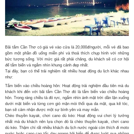
Bãi tắm Cần Thơ có giá vé vào cửa là 20,000đ/người, mỗi vé đã bao
gồm một phần đồ uống miễn phí và thoả thích chụp hình với những
bức tượng sống. Với mức giá rất phải chăng, du khách sẽ có cơ hội
để tắm biển và ngắm nhìn khung cảnh đẹp nhất.
Tại đây, bạn có thể trải nghiệm rất nhiều hoạt động du lịch khác nhau
như:
Tắm biển vào chiều hoàng hôn: Hoạt động trải nghiệm đầu tiên mà du
khách khi đến với bãi tắm Cần Thơ đó là tắm biển vào chiều hoàng
hôn. Trong ráng chiều tà đỏ rực, ngắm nhìn ánh mặt trời dần lặn xuống
dưới mặt biển và từng cơn gió mặn mòi thổi qua da mặt, qua kẽ tóc,
bạn sẽ cảm nhận được một sự bình yên và may mắn.
Chèo thuyền kayak, chơi cano dù kéo: Hoạt động vui chơi lý tưởng
nhất mà du khách nên lựa chọn đó là chèo thuyền kayak, chơi cano
dù kéo. Thậm chí rất nhiều khách du lịch nước ngoài còn thích đi moto
nước hoặc cano cao tốc dạy ngang bãi biển để được lướt qua những