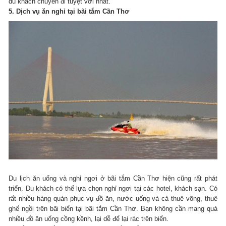
du khách chuyến đi tuyệt vời nhất.
5. Dịch vụ ăn nghỉ tại bãi tắm Cần Thơ
Du lịch ăn uống và nghỉ ngơi ở bãi tắm Cần Thơ hiện cũng rất phát
triển. Du khách có thể lựa chọn nghỉ ngơi tại các hotel, khách sạn. Có
rất nhiều hàng quán phục vụ đồ ăn, nước uống và cả thuê võng, thuê
ghế ngồi trên bãi biển tại bãi tắm Cần Thơ. Bạn không cần mang quá
nhiều đồ ăn uống cồng kềnh, lại dễ để lại rác trên biển.