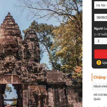
Hà Nội (
Người Lớ
(>12 tuổi)
Lịc
Chặng B
Hành trình
Hồ Chí Min
Quốc