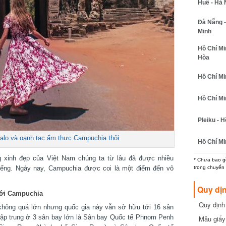
Huế - Hà N
Đà Nẵng - 
Minh
Hồ Chí Minh
Hòa
Hồ Chí Minh
Hồ Chí Minh
Pleiku - Hồ
lo và oanh tạc ẩm thực Campuchia thôi
Hồ Chí Min
xinh đẹp của Việt Nam chúng ta từ lâu đã được nhiều
* Chưa bao gồm
trong chuyến b
iếng. Ngày nay, Campuchia được coi là một điểm đến vô
Quy dịn
ới Campuchia
Quy định m
hông quá lớn nhưng quốc gia này vẫn sở hữu tới 16 sân
cần biết
ập trung ở 3 sân bay lớn là Sân bay Quốc tế Phnom Penh
Mẫu giấy 