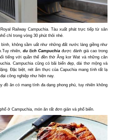
yal Railway Campuchia. Tàu xuất phát trực tiếp từ sân
 chỉ trong vòng 30 phút thôi nhé.
bình, không sầm uất như những đất nước láng giềng như
.Tuy nhiên,
du lịch Campuchia
được đánh giá cao trong
 tiếng với quần thể đền thờ Ăng kor Wat và những căn
hia. Campuchia cũng có bãi biển đẹp, dài thơ mộng và
lặng. Đặc biệt, nét ẩm thực của Capuchia mang tính rất lạ
đại công nghiệp như hiện nay.
 đồ ăn có mang tính đa dạng phong phú, tuy nhiên không
phố ở Campuchia, món ăn rất đơn giản và phổ biến.