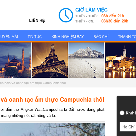
GIỜ LÀM VIỆC
08h đến 21h
THỨ 2 - THỨ 6:
LIÊN HỆ
08h30 đến 20h
THỨ 7 - CN:
UYẾN MÃI
TIN TỨC
KINH NGHIỆM BAY
BÁO CHÍ
THANH T
ch balo và oanh tạc ẩm thực Campuchia thôi
 và oanh tạc ẩm thực Campuchia thôi
ới đền thờ Angkor Wat,Campuchia là đất nước đang phát
Khứ h
ang những nét rất riêng và lạ.
Hồ Chí 