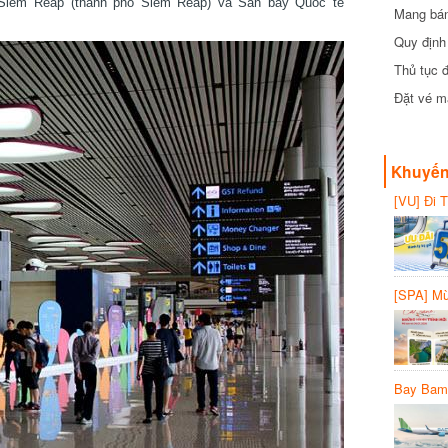
iem Reap (thành phố Siem Reap) và Sân bay Quốc tế
Mang bánh 
đồng
Quy định 
Thủ tục đ
Đặt vé máy
Khuyến 
[VU] Đi T
giảm 50% 
[SPA] Mừn
20%
Bay Bambo