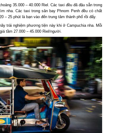
oảng 35.000 – 40.000 Riel. Các taxi đều đã đậu sẵn trong
tìm nha. Các taxi trong sân bay Phnom Penh đều có chất
0 – 25 phút là bạn vào đến trung tâm thành phố rồi đấy.
ãy trải nghiệm phương tiện này khi ở Campuchia nha. Mỗi
á tầm 27.000 – 45.000 Riel/người.