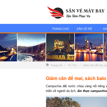
TRANG CHỦ
SĂN VÉ RẺ
KH
Trang chủ
/
Tin Tức
/
Giảm cân để mai, xá
Giảm cân để mai, xách balo
Campuchia đất nước chùa vàng nổi tiêng v
triển về ngành du lịch,
ẩm thực campuchia
m