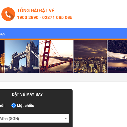
TỔNG ĐÀI ĐẶT VÉ
1900 2690 - 02871 065 065
OÁN
ĐẶT VÉ MÁY BAY
ồi
Một chiều
Minh (SGN)