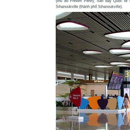
(thủ đô Phnom Penh), Sân bay Quốc tế S
Sihanoukville (thành phố Sihanoukville).