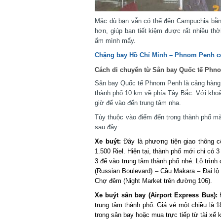
Mặc dù bạn vẫn có thể đến Campuchia bằng
hơn, giúp bạn tiết kiệm được rất nhiều thời
ẩm mình mẩy.
Chặng bay Hồ Chí Minh – Phnom Penh có 
Cách di chuyển từ Sân bay Quốc tế Phnom
Sân bay Quốc tế Phnom Penh là cảng hàng k
thành phố 10 km về phía Tây Bắc. Với khoảng
giờ để vào đến trung tâm nha.
Tùy thuộc vào điểm đến trong thành phố mà 
sau đây:
Xe buýt:
Đây là phương tiện giao thông cô
1.500 Riel. Hiện tại, thành phố mới chỉ có 3
3 để vào trung tâm thành phố nhé. Lộ trình 
(Russian Boulevard) – Cầu Makara – Đại l
Chợ đêm (Night Market trên đường 106).
Xe buýt sân bay (Airport Express Bus):
Đâ
trung tâm thành phố. Giá vé một chiều là 18
trong sân bay hoặc mua trực tiếp từ tài xế kh