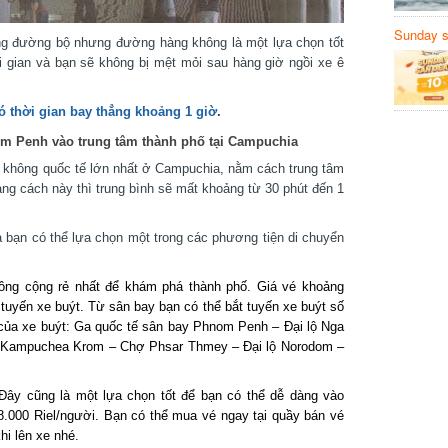
Sunday să
 đường bộ nhưng đường hàng không là một lựa chọn tốt
Sanvemay
 gian và bạn sẽ không bị mệt mỏi sau hàng giờ ngồi xe ê
thời gian bay thẳng khoảng 1 giờ
.
 Penh vào trung tâm thành phố tại Campuchia
hông quốc tế lớn nhất ở Campuchia, nằm cách trung tâm
 cách này thì trung bình sẽ mất khoảng từ 30 phút đến 1
bạn có thể lựa chọn một trong các phương tiện di chuyển
ng cộng rẻ nhất để khám phá thành phố. Giá vé khoảng
 tuyến xe buýt. Từ sân bay bạn có thể bắt tuyến xe buýt số
của xe buýt: Ga quốc tế sân bay Phnom Penh – Đại lộ Nga
ộ Kampuchea Krom – Chợ Phsar Thmey – Đại lộ Norodom –
y cũng là một lựa chọn tốt để bạn có thể dễ dàng vào
.000 Riel/người. Bạn có thể mua vé ngay tại quầy bán vé
i lên xe nhé.