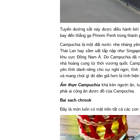
Tuyến đường sắt này được điều hành bởi Ro
bay đến thẳng ga Phnom Penh trong thành phố
Campuchia là một đất nước nhẹ nhàng yên 
Thái Lan hay sầm uất tấp nập như Singapo
khu vực Đông Nam Á. Do Campuchia đã nổi
nhà hoàng cung từ thời vương quốc Campuc
yên tĩnh dành riêng cho sự nghỉ ngơi, tĩnh 
và mang chút gì đó dân giã hơn là tính hiện 
Ẩm thực Campuchia
khá kén người ăn, tuy
phải ai cũng ăn được đồ của Campuchia.
Bai sach chrouk
Đây là món luôn có mặt trên tất cả các con 