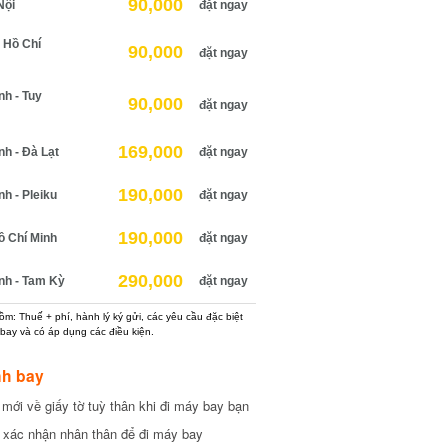
90,000
ội
đặt ngay
Hồ Chí
90,000
đặt ngay
 - Tuy
90,000
đặt ngay
169,000
 - Đà Lạt
đặt ngay
190,000
 - Pleiku
đặt ngay
190,000
 Chí Minh
đặt ngay
290,000
h - Tam Kỳ
đặt ngay
: Thuế + phí, hành lý ký gửi, các yêu cầu đặc biệt
ay và có áp dụng các điều kiện.
h bay
ới về giấy tờ tuỳ thân khi đi máy bay bạn
xác nhận nhân thân để đi máy bay