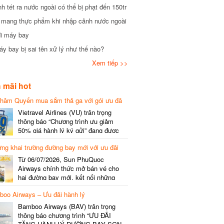
tét ra nước ngoài có thể bị phạt đến 150tr
mang thực phẩm khi nhập cảnh nước ngoài
i máy bay
 bay bị sai tên xử lý như thế nào?
Xem tiếp >>
mãi hot
hâm Quyến mua sắm thả ga với gói ưu đã
phí gói cước
Vietravel Airlines (VU) trân trọng
thông báo “Chương trình ưu giảm
50% giá hành lý ký gửi” đang được
triển khai cho đường bay quốc tế mới
g khai trường đường bay mới với ưu đãi
kết nối từ TP. Hồ Chí Minh
(SGN) đi Thâm Quyến – Trung Quốc
Từ 06/07/2026, Sun PhuQuoc
(SZX), chi tiết như sau: LỊCH BAY
Airways chính thức mở bán vé cho
CHI TIẾT Đường bay SHCB Giờ khởi
hai đường bay mới, kết nối những
hành Giờ đến Tần suất…
điểm đến giàu trải nghiệm, giúp hành
o Airways – Ưu đãi hành lý
khách khám phá vẻ đẹp thiên nhiên
và văn hóa của miền Trung Việt Nam.
Bamboo Airways (BAV) trân trọng
Thông tin đường bay mới Đường bay
thông báo chương trình “ƯU ĐÃI
SHCB Giờ bay Tần suất Thời gian