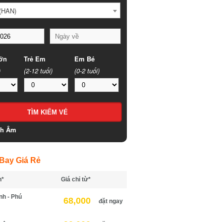
HAN)
n
Trẻ Em
Em Bé
(2-12 tuổi)
(0-2 tuổi)
h Âm
ay Giá Rẻ
*
Giá chỉ từ*
h - Phú
68,000
đặt ngay