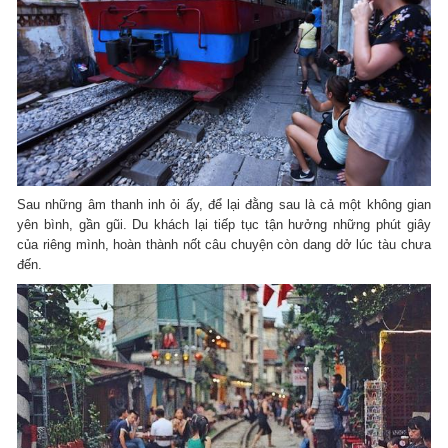
Sau những âm thanh inh ỏi ấy, để lại đằng sau là cả một không gian
yên bình, gần gũi. Du khách lại tiếp tục tận hưởng những phút giây
của riêng mình, hoàn thành nốt câu chuyện còn dang dở lúc tàu chưa
đến.