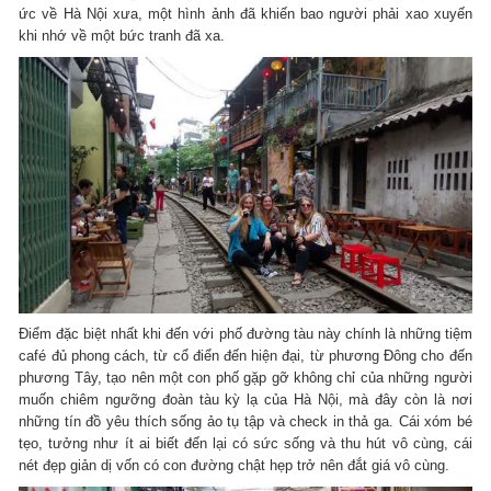
ức về Hà Nội xưa, một hình ảnh đã khiến bao người phải xao xuyến
khi nhớ về một bức tranh đã xa.
Điểm đặc biệt nhất khi đến với phố đường tàu này chính là những tiệm
café đủ phong cách, từ cổ điển đến hiện đại, từ phương Đông cho đến
phương Tây, tạo nên một con phố gặp gỡ không chỉ của những người
muốn chiêm ngưỡng đoàn tàu kỳ lạ của Hà Nội, mà đây còn là nơi
những tín đồ yêu thích sống ảo tụ tập và check in thả ga. Cái xóm bé
tẹo, tưởng như ít ai biết đến lại có sức sống và thu hút vô cùng, cái
nét đẹp giản dị vốn có con đường chật hẹp trở nên đắt giá vô cùng.