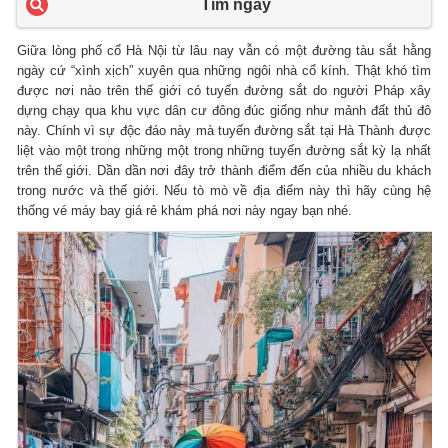
Tìm ngay
Giữa lòng phố cổ Hà Nội từ lâu nay vẫn có một đường tàu sắt hằng
ngày cứ “xình xịch” xuyên qua những ngôi nhà cổ kính. Thật khó tìm
được nơi nào trên thế giới có tuyến đường sắt do người Pháp xây
dựng chạy qua khu vực dân cư đông đúc giống như mảnh đất thủ đô
này. Chính vì sự độc đáo này mà tuyến đường sắt tại Hà Thành được
liệt vào một trong những một trong những tuyến đường sắt kỳ lạ nhất
trên thế giới. Dần dần nơi đây trở thành điểm đến của nhiều du khách
trong nước và thế giới. Nếu tò mò về địa điểm này thì hãy cùng hệ
thống vé máy bay giá rẻ khám phá nơi này ngay bạn nhé.