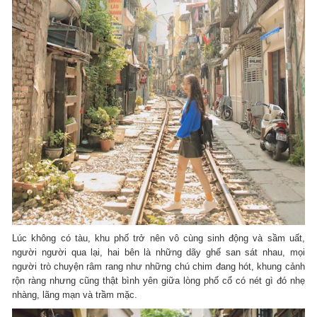
Lúc không có tàu, khu phố trở nên vô cùng sinh động và sầm uất,
người người qua lại, hai bên là những dãy ghế san sát nhau, mọi
người trò chuyện râm rang như những chú chim đang hót, khung cảnh
rộn ràng nhưng cũng thật bình yên giữa lòng phố cổ có nét gì đó nhẹ
nhàng, lãng mạn và trầm mặc.