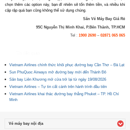
chọn thêm các option này, bạn dĩ nhiên sẽ tốn thêm tiền, và nhiều khi
cập rập quá bạn cũng không thể sử dụng chúng.
Săn Vé Máy Bay Giá Rẻ
95C Nguyễn Thị Minh Khai, P.Bến Thành, TP.HCM
Tel :
1900 2690
–
02871 065 065
Tin liên quan
Vietnam Airlines chính thức khôi phục đường bay Cần Thơ – Đà Lạt
Sun PhuQuoc Airways mở đường bay mới đến Thành Đô
Sân bay Liên Khương mở cửa trở lại từ ngày 19/08/2026
Vietnam Airlines – Tự tin cất cánh trên hành trình đầu tiên
Vietnam Airlines khai thác đường bay thẳng Phuket – TP. Hồ Chí
Minh
Vé máy bay nội địa
click to expand contents