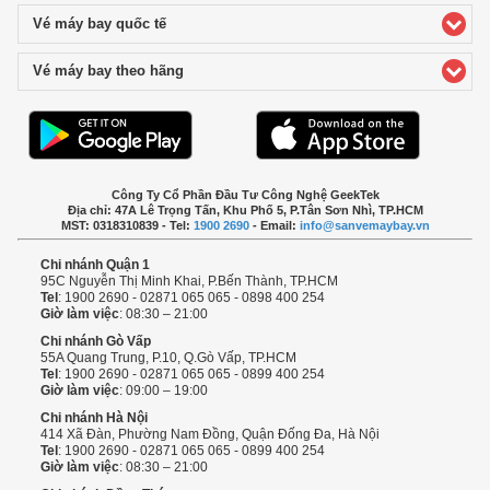
Vé máy bay quốc tế
click to expand contents
Vé máy bay theo hãng
click to expand contents
Công Ty Cổ Phần Đầu Tư Công Nghệ GeekTek
Địa chỉ: 47A Lê Trọng Tấn, Khu Phố 5, P.Tân Sơn Nhì, TP.HCM
MST: 0318310839 - Tel:
1900 2690
- Email:
info@sanvemaybay.vn
Chi nhánh Quận 1
95C Nguyễn Thị Minh Khai, P.Bến Thành, TP.HCM
Tel
: 1900 2690 - 02871 065 065 - 0898 400 254
Giờ làm việc
: 08:30 – 21:00
Chi nhánh Gò Vấp
55A Quang Trung, P.10, Q.Gò Vấp, TP.HCM
Tel
: 1900 2690 - 02871 065 065 - 0899 400 254
Giờ làm việc
: 09:00 – 19:00
Chi nhánh Hà Nội
414 Xã Đàn, Phường Nam Đồng, Quận Đống Đa, Hà Nội
Tel
: 1900 2690 - 02871 065 065 - 0899 400 254
Giờ làm việc
: 08:30 – 21:00