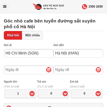
1900 2690
Góc nhỏ cafe bên tuyến đường sắt xuyên
phố cổ Hà Nội
Khứ hồi
Một chiều
Nơi đi
Nơi đến
Ngày
Ngày
đi
về
Người lớn
Trẻ em
Em bé
(Trên 12 tuổi)
(Từ 2-12 tuổi)
(Dưới 2 tuổi)
1
0
0