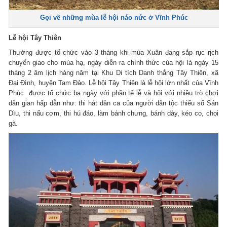
Gọi về những mùa lễ hội náo nức ở Vĩnh Phúc
Lễ hội Tây Thiên
Thường được tổ chức vào 3 tháng khi mùa Xuân đang sắp rục rịch
chuyển giao cho mùa hạ, ngày diễn ra chính thức của hội là ngày 15
tháng 2 âm lịch hàng năm tại Khu Di tích Danh thắng Tây Thiên, xã
Đại Đình, huyện Tam Đảo. Lễ hội Tây Thiên là lễ hội lớn nhất của Vĩnh
Phúc được tổ chức ba ngày với phần tế lễ và hội với nhiều trò chơi
dân gian hấp dẫn như: thi hát dân ca của người dân tộc thiểu số Sán
Dìu, thi nấu cơm, thi hú đáo, làm bánh chưng, bánh dày, kéo co, chọi
gà.