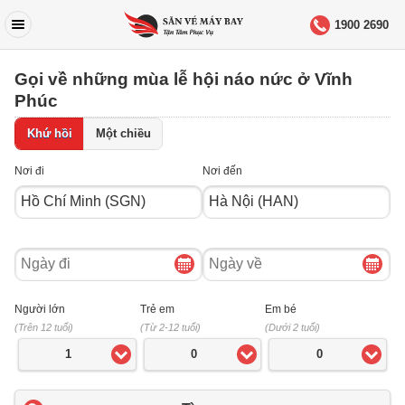
1900 2690
Gọi về những mùa lễ hội náo nức ở Vĩnh
Phúc
Khứ hồi
Một chiều
Nơi đi
Nơi đến
Ngày
Ngày
đi
về
Người lớn
Trẻ em
Em bé
(Trên 12 tuổi)
(Từ 2-12 tuổi)
(Dưới 2 tuổi)
1
0
0