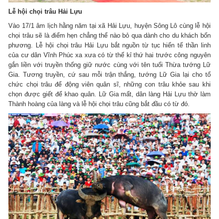
Lễ hội chọi trâu Hải Lựu
Vào 17/1 âm lịch hằng năm tại xã Hải Lựu, huyện Sông Lô cùng lễ hội
chọi trâu sẽ là điểm hẹn chẳng thể nào bỏ qua dành cho du khách bốn
phương. Lễ hội chọi trâu Hải Lựu bắt nguồn từ tục hiến tế thần linh
của cư dân Vĩnh Phúc xa xưa có từ thế kỉ thứ hai trước công nguyên
gắn liền với truyền thống giữ nước cùng với tên tuổi Thừa tướng Lữ
Gia. Tương truyền, cứ sau mỗi trận thắng, tướng Lữ Gia lại cho tổ
chức chọi trâu để động viên quân sĩ, những con trâu khỏe sau khi
chọn được giết để khao quân. Lữ Gia mất, dân làng Hải Lựu thờ làm
Thành hoàng của làng và lễ hội chọi trâu cũng bắt đầu có từ đó.