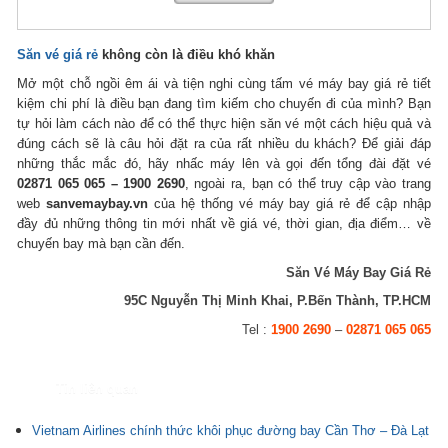
Săn vé giá rẻ
không còn là điều khó khăn
Mở một chỗ ngồi êm ái và tiện nghi cùng tấm vé máy bay giá rẻ tiết
kiệm chi phí là điều bạn đang tìm kiếm cho chuyến đi của mình? Bạn
tự hỏi làm cách nào để có thể thực hiện săn vé một cách hiệu quả và
đúng cách sẽ là câu hỏi đặt ra của rất nhiều du khách? Để giải đáp
những thắc mắc đó, hãy nhấc máy lên và gọi đến tổng đài đặt vé
02871 065 065 – 1900 2690
, ngoài ra, bạn có thể truy cập vào trang
web
sanvemaybay.vn
của hệ thống vé máy bay giá rẻ để cập nhập
đầy đủ những thông tin mới nhất về giá vé, thời gian, địa điểm… về
chuyến bay mà bạn cần đến.
Săn Vé Máy Bay Giá Rẻ
95C Nguyễn Thị Minh Khai, P.Bến Thành, TP.HCM
Tel :
1900 2690
–
02871 065 065
Tin liên quan
Vietnam Airlines chính thức khôi phục đường bay Cần Thơ – Đà Lạt