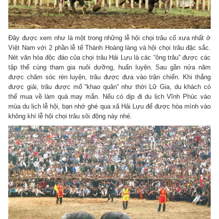
Đây được xem như là một trong những lễ hội chọi trâu cổ xưa nhất ở
Việt Nam với 2 phần lễ tế Thành Hoàng làng và hội chọi trâu đặc sắc.
Nét văn hóa độc đáo của chọi trâu Hải Lựu là các “ông trâu” được các
tập thể cùng tham gia nuôi dưỡng, huấn luyện. Sau gần nửa năm
được chăm sóc rèn luyện, trâu được đưa vào trận chiến. Khi thắng
được giải, trâu được mổ “khao quân” như thời Lữ Gia, du khách có
thể mua về làm quà may mắn. Nếu có dịp đi du lịch Vĩnh Phúc vào
mùa du lịch lễ hội, bạn nhớ ghé qua xã Hải Lựu để được hòa mình vào
không khí lễ hội chọi trâu sôi động này nhé.