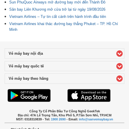
Sun PhuQuoc Airways mở đường bay mới đến Thành Đô
Sân bay Liên Khương mở cửa trở lại từ ngày 19/08/2026
Vietnam Airlines – Tự tin cất cánh trên hành trình đầu tiên
Vietnam Airlines khai thác đường bay thẳng Phuket – TP. Hồ Chí
Minh
Vé máy bay nội địa
click to expand contents
Vé máy bay quốc tế
click to expand contents
Vé máy bay theo hãng
click to expand contents
Công Ty Cổ Phần Đầu Tư Công Nghệ GeekTek
Địa chỉ: 47A Lê Trọng Tấn, Khu Phố 5, P.Tân Sơn Nhì, TP.HCM
MST: 0318310839 - Tel:
1900 2690
- Email:
info@sanvemaybay.vn