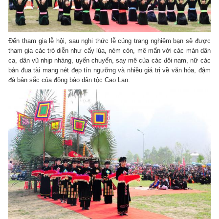
Đến tham gia lễ hội, sau nghi thức lễ cúng trang nghiêm bạn sẽ được
tham gia các trò diễn như cấy lúa, ném còn, mê mẩn với các màn dân
ca, dân vũ nhịp nhàng, uyển chuyển, say mê của các đôi nam, nữ các
bản đua tài mang nét đẹp tín ngưỡng và nhiều giá trị về văn hóa, đậm
đà bản sắc của đồng bào dân tộc Cao Lan.