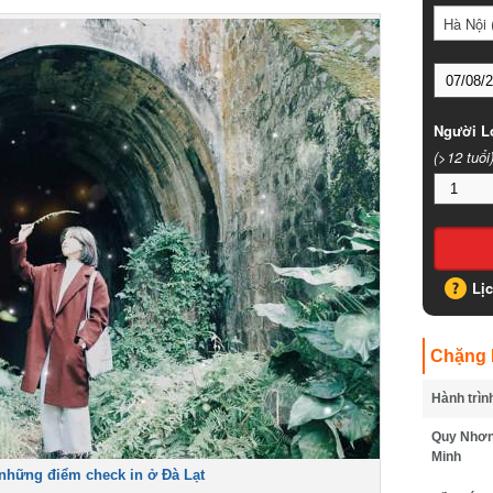
Hà Nội (
Người Lớ
(>12 tuổi)
Lịc
Chặng B
Hành trình
Quy Nhơn -
Minh
hững điểm check in ở Đà Lạt