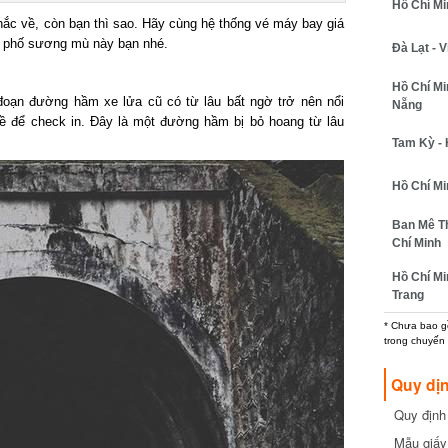
Hồ Chí Minh
ắc về, còn bạn thì sao. Hãy cùng hệ thống vé máy bay giá
 phố sương mù này bạn nhé.
Đà Lạt - Vi
Hồ Chí Min
đoạn đường hầm xe lửa cũ có từ lâu bất ngờ trở nên nổi
Nẵng
ề để check in. Đây là một đường hầm bị bỏ hoang từ lâu
Tam Kỳ - H
Hồ Chí Min
Ban Mê Thu
Chí Minh
Hồ Chí Min
Trang
* Chưa bao gồm
trong chuyến b
Quy dịn
Quy định m
cần biết
Mẫu giấy 