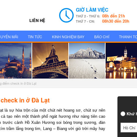
GIỜ LÀM VIỆC
08h đến 21h
THỨ 2 - THỨ 6:
LIÊN HỆ
08h30 đến 20h
THỨ 7 - CN:
UYẾN MÃI
TIN TỨC
KINH NGHIỆM BAY
BÁO CHÍ
THANH T
 điểm check in ở Đà Lạt
heck in ở Đà Lạt
 là sự hòa trộn của một chút nét hoang sơ, chút sự nên
Khứ h
cả tạo nên một thành phố ngát hương như nàng tiên cao
m trước cảnh Hồ Xuân Hương soi bóng trong sương, đàn
Hồ Chí 
m trầm lắng trong tim, Lang – Biang vời gió trời mây hay