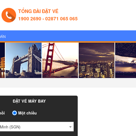
TỔNG ĐÀI ĐẶT VÉ
1900 2690 - 02871 065 065
OÁN
ĐẶT VÉ MÁY BAY
ồi
Một chiều
Minh (SGN)