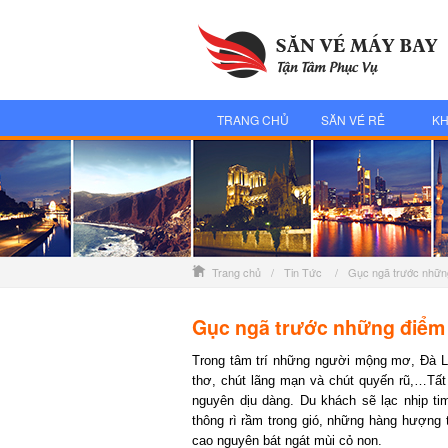
TRANG CHỦ
SĂN VÉ RẺ
KH
Trang chủ
/
Tin Tức
/
Gục ngã trước những
Gục ngã trước những điểm c
Trong tâm trí những người mộng mơ, Đà Lạt
thơ, chút lãng mạn và chút quyến rũ,…Tất 
nguyên dịu dàng. Du khách sẽ lạc nhịp ti
thông rì rầm trong gió, những hàng hượng tí
cao nguyên bát ngát mùi cỏ non.