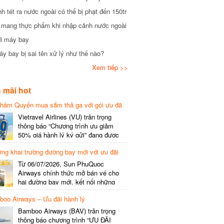
tét ra nước ngoài có thể bị phạt đến 150tr
mang thực phẩm khi nhập cảnh nước ngoài
i máy bay
 bay bị sai tên xử lý như thế nào?
Xem tiếp >>
mãi hot
hâm Quyến mua sắm thả ga với gói ưu đã
phí gói cước
Vietravel Airlines (VU) trân trọng
thông báo “Chương trình ưu giảm
50% giá hành lý ký gửi” đang được
triển khai cho đường bay quốc tế mới
g khai trường đường bay mới với ưu đãi
kết nối từ TP. Hồ Chí Minh
(SGN) đi Thâm Quyến – Trung Quốc
Từ 06/07/2026, Sun PhuQuoc
(SZX), chi tiết như sau: LỊCH BAY
Airways chính thức mở bán vé cho
CHI TIẾT Đường bay SHCB Giờ khởi
hai đường bay mới, kết nối những
hành Giờ đến Tần suất…
điểm đến giàu trải nghiệm, giúp hành
o Airways – Ưu đãi hành lý
khách khám phá vẻ đẹp thiên nhiên
và văn hóa của miền Trung Việt Nam.
Bamboo Airways (BAV) trân trọng
Thông tin đường bay mới Đường bay
thông báo chương trình “ƯU ĐÃI