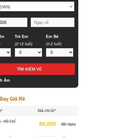
HAN)
n
Trẻ Em
Em Bé
(2-12 tuổi)
(0-2 tuổi)
h Âm
ay Giá Rẻ
*
Giá chỉ từ*
 Hồ Chí
90,000
đặt ngay