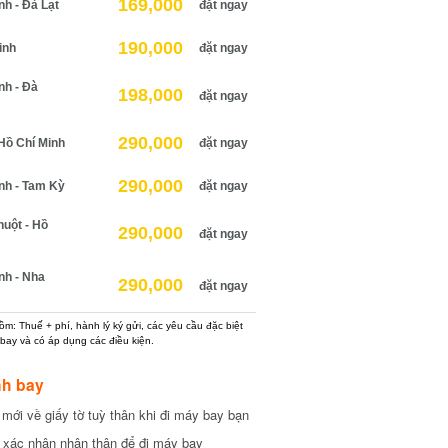
169,000
 - Đà Lạt
đặt ngay
190,000
nh
đặt ngay
h - Đà
198,000
đặt ngay
290,000
ồ Chí Minh
đặt ngay
290,000
h - Tam Kỳ
đặt ngay
ột - Hồ
290,000
đặt ngay
h - Nha
290,000
đặt ngay
: Thuế + phí, hành lý ký gửi, các yêu cầu đặc biệt
ay và có áp dụng các điều kiện.
h bay
ới về giấy tờ tuỳ thân khi đi máy bay bạn
xác nhận nhân thân để đi máy bay