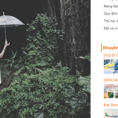
Mang bánh 
đồng
Quy định 
Thủ tục đ
Đặt vé máy
Khuyến 
[VU] Đi T
giảm 50% 
[SPA] Mừn
20%
Bay Bambo