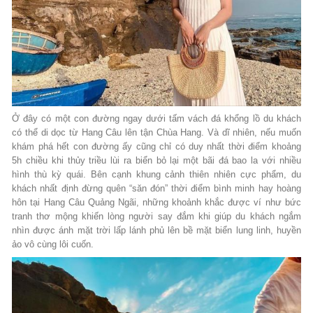
Ở đây có một con đường ngay dưới tấm vách đá khổng lồ du khách
có thể di dọc từ Hang Câu lên tận Chùa Hang. Và dĩ nhiên, nếu muốn
khám phá hết con đường ấy cũng chỉ có duy nhất thời điểm khoảng
5h chiều khi thủy triều lùi ra biển bỏ lại một bãi đá bao la với nhiều
hình thù kỳ quái. Bên cạnh khung cảnh thiên nhiên cực phẩm, du
khách nhất định đừng quên “săn đón” thời điểm bình minh hay hoàng
hôn tại Hang Câu Quảng Ngãi, những khoảnh khắc được ví như bức
tranh thơ mộng khiến lòng người say đắm khi giúp du khách ngắm
nhìn được ánh mặt trời lấp lánh phủ lên bề mặt biển lung linh, huyền
ảo vô cùng lôi cuốn.