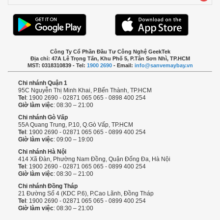
Công Ty Cổ Phần Đầu Tư Công Nghệ GeekTek
Địa chỉ: 47A Lê Trọng Tấn, Khu Phố 5, P.Tân Sơn Nhì, TP.HCM
MST: 0318310839 - Tel:
1900 2690
- Email:
info@sanvemaybay.vn
Chi nhánh Quận 1
95C Nguyễn Thị Minh Khai, P.Bến Thành, TP.HCM
Tel
: 1900 2690 - 02871 065 065 - 0898 400 254
Giờ làm việc
: 08:30 – 21:00
Chi nhánh Gò Vấp
55A Quang Trung, P.10, Q.Gò Vấp, TP.HCM
Tel
: 1900 2690 - 02871 065 065 - 0899 400 254
Giờ làm việc
: 09:00 – 19:00
Chi nhánh Hà Nội
414 Xã Đàn, Phường Nam Đồng, Quận Đống Đa, Hà Nội
Tel
: 1900 2690 - 02871 065 065 - 0899 400 254
Giờ làm việc
: 08:30 – 21:00
Chi nhánh Đồng Tháp
21 Đường Số 4 (KDC P.6), P.Cao Lãnh, Đồng Tháp
Tel
: 1900 2690 - 02871 065 065 - 0899 400 254
Giờ làm việc
: 08:30 – 21:00