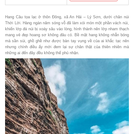
Hang Câu tọa lạc ở thôn Đông, xã An Hải – Lý Sơn, dưới chân núi
Thới Lới. Hàng ngàn năm sóng vỗ đã làm xói mòn một phần vách núi,
khiến lớp đá núi bị xoáy sâu vào lòng, hình thành nên lớp nham thạch
mang vẻ đẹp hoang sơ không đâu có. Bề mặt hang không nhẵn bóng
mà sần sùi, ghồ ghề như được bàn tay vụng về của ai khắc tạc nên
nhưng chính điều ấy mới đem lại sự chân thật của thiên nhiên mà
những ai đến đây đều không thể phủ nhận.