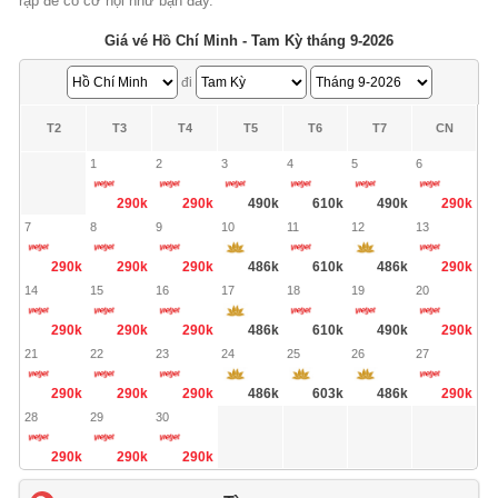
rập để có cơ hội như bạn đấy.
Giá vé Hồ Chí Minh - Tam Kỳ tháng 9-2026
đi
T2
T3
T4
T5
T6
T7
CN
1
2
3
4
5
6
290k
290k
490k
610k
490k
290k
7
8
9
10
11
12
13
290k
290k
290k
486k
610k
486k
290k
14
15
16
17
18
19
20
290k
290k
290k
486k
610k
490k
290k
21
22
23
24
25
26
27
290k
290k
290k
486k
603k
486k
290k
28
29
30
290k
290k
290k