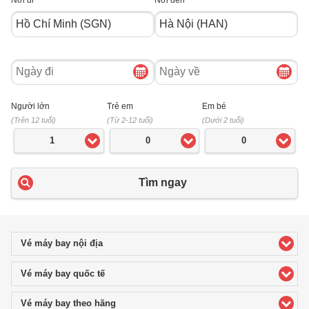
Nơi đi
Nơi đến
Ngày
Ngày
đi
về
Người lớn
Trẻ em
Em bé
(Trên 12 tuổi)
(Từ 2-12 tuổi)
(Dưới 2 tuổi)
1
0
0
Tìm ngay
Vé máy bay nội địa
click to expand contents
Vé máy bay quốc tế
click to expand contents
Vé máy bay theo hãng
click to expand contents