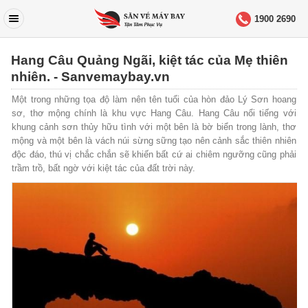
1900 2690
Hang Câu Quảng Ngãi, kiệt tác của Mẹ thiên
nhiên. - Sanvemaybay.vn
Một trong những tọa độ làm nên tên tuổi của hòn đảo Lý Sơn hoang
sơ, thơ mộng chính là khu vực Hang Câu. Hang Câu nổi tiếng với
khung cảnh sơn thủy hữu tình với một bên là bờ biển trong lành, thơ
mộng và một bên là vách núi sừng sững tạo nên cảnh sắc thiên nhiên
độc đáo, thú vị chắc chắn sẽ khiến bất cứ ai chiêm ngưỡng cũng phải
trầm trồ, bất ngờ với kiệt tác của đất trời này.