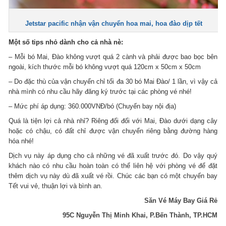
Jetstar pacific nhận vận chuyển hoa mai, hoa đào dịp tết
Một số tips nhỏ dành cho cả nhà nè:
– Mỗi bó Mai, Đào không vượt quá 2 cành và phải được bao bọc bên
ngoài, kích thước mỗi bó không vượt quá 120cm x 50cm x 50cm
– Do đặc thù của vận chuyển chỉ tối đa 30 bó Mai Đào/ 1 lần, vì vậy cả
nhà mình có nhu cầu hãy đăng ký trước tại các phòng vé nhé!
– Mức phí áp dụng: 360.000VNĐ/bó (Chuyến bay nội địa)
Quá là tiện lợi cả nhà nhỉ? Riêng đối đối với Mai, Đào dưới dạng cây
hoặc có chậu, có đất chỉ được vận chuyển riêng bằng đường hàng
hóa nhé!
Dịch vụ này áp dụng cho cả những vé đã xuất trước đó. Do vậy quý
khách nào có nhu cầu hoàn toàn có thể liên hệ với phòng vé để đặt
thêm dịch vụ này dù đã xuất vé rồi. Chúc các bạn có một chuyến bay
Tết vui vẻ, thuận lợi và bình an.
Săn Vé Máy Bay Giá Rẻ
95C Nguyễn Thị Minh Khai, P.Bến Thành, TP.HCM