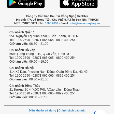
Công Ty Cổ Phần Đầu Tư Công Nghệ GeekTek
Địa chỉ: 47A Lê Trọng Tấn, Khu Phố 5, P.Tân Sơn Nhì, TP.HCM
MST: 0318310839 - Tel:
1900 2690
- Email:
info@sanvemaybay.vn
Chi nhánh Quận 1
95C Nguyễn Thị Minh Khai, P.Bến Thành, TP.HCM
Tel
: 1900 2690 - 02871 065 065 - 0898 400 254
Giờ làm việc
: 08:30 – 21:00
Chi nhánh Gò Vấp
55A Quang Trung, P.10, Q.Gò Vấp, TP.HCM
Tel
: 1900 2690 - 02871 065 065 - 0899 400 254
Giờ làm việc
: 09:00 – 19:00
Chi nhánh Hà Nội
414 Xã Đàn, Phường Nam Đồng, Quận Đống Đa, Hà Nội
Tel
: 1900 2690 - 02871 065 065 - 0899 400 254
Giờ làm việc
: 08:30 – 21:00
Chi nhánh Đồng Tháp
21 Đường Số 4 (KDC P.6), P.Cao Lãnh, Đồng Tháp
Tel
: 1900 2690 - 02871 065 065 - 0899 400 254
Giờ làm việc
: 08:30 – 21:00
Điều khoản sử dụng
|
Chính sách bảo mật