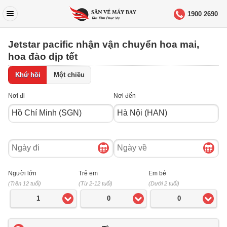
1900 2690
Jetstar pacific nhận vận chuyển hoa mai,
hoa đào dịp tết
Khứ hồi
Một chiều
Nơi đi
Nơi đến
Ngày
Ngày
đi
về
Người lớn
Trẻ em
Em bé
(Trên 12 tuổi)
(Từ 2-12 tuổi)
(Dưới 2 tuổi)
1
0
0