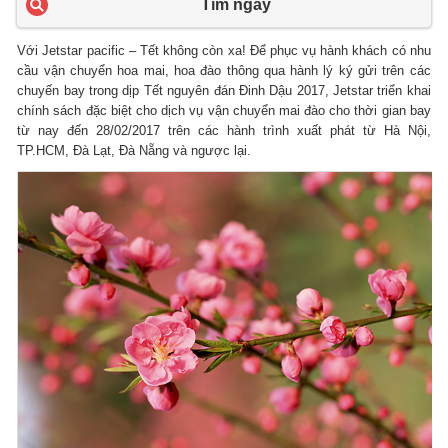
Tìm ngay
Với Jetstar pacific – Tết không còn xa! Để phục vụ hành khách có nhu
cầu vận chuyển hoa mai, hoa đào thông qua hành lý ký gửi trên các
chuyến bay trong dịp Tết nguyên đán Đinh Dậu 2017, Jetstar triển khai
chính sách đặc biệt cho dịch vụ vận chuyển mai đào cho thời gian bay
từ nay đến 28/02/2017 trên các hành trình xuất phát từ Hà Nội,
TP.HCM, Đà Lạt, Đà Nẵng và ngược lại.