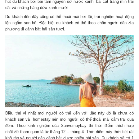
hút du khách bởi bãi tắm nguyên sơ nước xanh, bãi cát trắng mịn trãi
dài và những hàng dừa xanh mướt.
Du khách đến đây cũng có thể thoải mái bơi lội, trải nghiệm hoạt động
lặn ngắm san hô. Đặc biệt du khách có thể theo chân người dân địa
phương đi đánh bắt hải sản tươi.
Điều thú vị nhất mọi người có thể đến với đảo này đó là chưa có
khách sạn và homestay nên mọi người có thể thoải mái cắm trại qua
đêm. Theo kinh nghiệm của Sanvemaybay thì thời điểm thích hợp
nhất để tham quan là từ tháng 12 – tháng 4. Thời điểm này thời tiết rất
khô ráo và người dân đánh bắt được nhiều hải sản. Du khách sẽ có 1