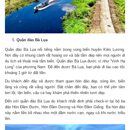
Quần đảo Bà Lụa
Quần đảo Bà Lụa nổi tiếng nằm trong vùng biển huyện Kiên Lương.
Nơi đây có khung cảnh rất hoang sơ và bãi tắm đẹp nên mọi người đi
du lịch sẽ thoải mái tắm biển. Quần đảo Bà Lụa được ví như “Vịnh Hạ
Long” của phương Nam. Để đến được Bà Lụa, bạn phải đi tàu cao tốc
khoảng 1 giờ từ đất liền.
Du khách đến đây sẽ được tham quan hòn đảo đẹp, sóng êm, biển
lặng và cũng rất vắng người. Đặt chân đến đây, bạn có thể yên tâm
bơi lội, lặn biển, câu cá hay khám phá thiên nhiên tươi đẹp.
Đến với quần đảo Bà Lụa du khách nhất định phải check-in tại bộ ba
đảo Hòn Đầm Đước, Hòn Đầm Dương và Hòn Đầm Giếng. Ba hòn đảo
này nằm liền kề nhau như một đầm nước cạn, ngay cả khi nước triều
lên.