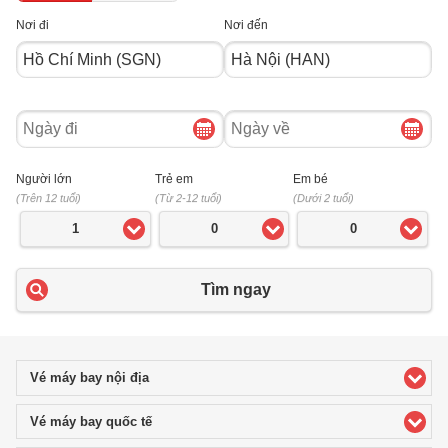
Nơi đi
Nơi đến
Ngày
Ngày
đi
về
Người lớn
Trẻ em
Em bé
(Trên 12 tuổi)
(Từ 2-12 tuổi)
(Dưới 2 tuổi)
1
0
0
Tìm ngay
Vé máy bay nội địa
click to expand contents
Vé máy bay quốc tế
click to expand contents