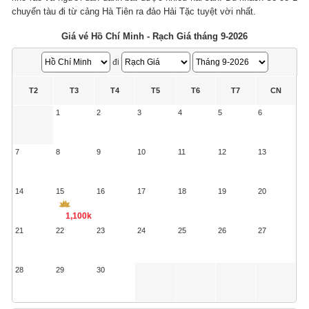
chuyến tàu đi từ cảng Hà Tiên ra đảo Hải Tặc tuyệt vời nhất.
Giá vé Hồ Chí Minh - Rạch Giá tháng 9-2026
đi
T2
T3
T4
T5
T6
T7
CN
1
2
3
4
5
6
7
8
9
10
11
12
13
14
15
16
17
18
19
20
1,100k
21
22
23
24
25
26
27
28
29
30