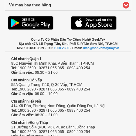
Vé máy bay theo hãng
click to expand contents
Công Ty Cổ Phần Đầu Tư Công Nghệ GeekTek
Địa chỉ: 47A Lê Trọng Tấn, Khu Phố 5, P.Tân Sơn Nhì, TP.HCM
MST: 0318310839 - Tel:
1900 2690
- Email:
info@sanvemaybay.vn
Chi nhánh Quận 1
95C Nguyễn Thị Minh Khai, P.Bến Thành, TP.HCM
Tel
: 1900 2690 - 02871 065 065 - 0898 400 254
Giờ làm việc
: 08:30 – 21:00
Chi nhánh Gò Vấp
55A Quang Trung, P.10, Q.Gò Vấp, TP.HCM
Tel
: 1900 2690 - 02871 065 065 - 0899 400 254
Giờ làm việc
: 09:00 – 19:00
Chi nhánh Hà Nội
414 Xã Đàn, Phường Nam Đồng, Quận Đống Đa, Hà Nội
Tel
: 1900 2690 - 02871 065 065 - 0899 400 254
Giờ làm việc
: 08:30 – 21:00
Chi nhánh Đồng Tháp
21 Đường Số 4 (KDC P.6), P.Cao Lãnh, Đồng Tháp
Tel
: 1900 2690 - 02871 065 065 - 0899 400 254