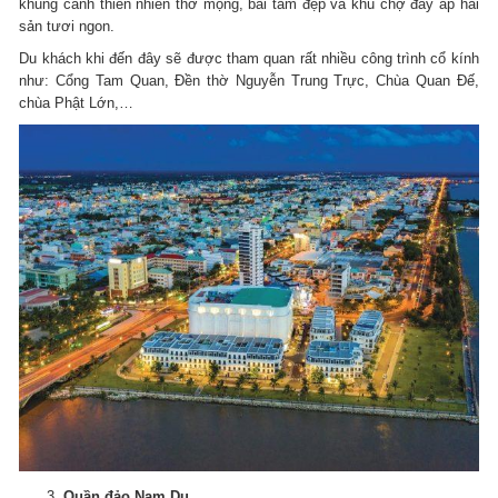
khung cảnh thiên nhiên thơ mộng, bãi tắm đẹp và khu chợ đầy ắp hải
sản tươi ngon.
Du khách khi đến đây sẽ được tham quan rất nhiều công trình cổ kính
như: Cổng Tam Quan, Đền thờ Nguyễn Trung Trực, Chùa Quan Đế,
chùa Phật Lớn,…
Quần đảo Nam Du