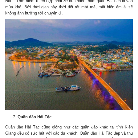
Nai… Thời điểm thích hợp nhất để du khách tham quan Hà Tiên là vào
mùa khô. Bởi thời gian này thời tiết rất mát mẻ, mặt biển êm ái sẽ
không ảnh hưởng tới chuyến đi.
Quần đảo Hải Tặc
Quần đảo Hải Tặc cũng giống như các quần đảo khác tại tỉnh Kiên
Giang đều có sức hút với các du khách. Quần đảo Hải Tặc đẹp và thu