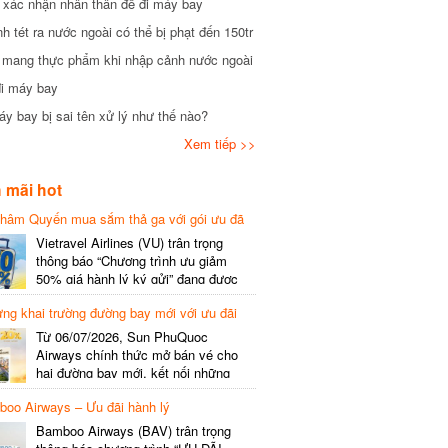
xác nhận nhân thân để đi máy bay
tét ra nước ngoài có thể bị phạt đến 150tr
mang thực phẩm khi nhập cảnh nước ngoài
i máy bay
 bay bị sai tên xử lý như thế nào?
Xem tiếp >>
mãi hot
hâm Quyến mua sắm thả ga với gói ưu đã
phí gói cước
Vietravel Airlines (VU) trân trọng
thông báo “Chương trình ưu giảm
50% giá hành lý ký gửi” đang được
triển khai cho đường bay quốc tế mới
g khai trường đường bay mới với ưu đãi
kết nối từ TP. Hồ Chí Minh
(SGN) đi Thâm Quyến – Trung Quốc
Từ 06/07/2026, Sun PhuQuoc
(SZX), chi tiết như sau: LỊCH BAY
Airways chính thức mở bán vé cho
CHI TIẾT Đường bay SHCB Giờ khởi
hai đường bay mới, kết nối những
hành Giờ đến Tần suất…
điểm đến giàu trải nghiệm, giúp hành
o Airways – Ưu đãi hành lý
khách khám phá vẻ đẹp thiên nhiên
và văn hóa của miền Trung Việt Nam.
Bamboo Airways (BAV) trân trọng
Thông tin đường bay mới Đường bay