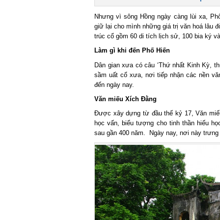
Nhưng vì sông Hồng ngày càng lùi xa, Phố
giữ lại cho mình những giá trị văn hoá lâu đ
trúc cổ gồm 60 di tích lịch sử, 100 bia ký và
Làm gì khi đến Phố Hiến
Dân gian xưa có câu ‘Thứ nhất Kinh Kỳ, thứ
sầm uất cổ xưa, nơi tiếp nhận các nền văn 
đến ngày nay.
Văn miếu Xích Đằng
Được xây dựng từ đầu thế kỷ 17, Văn miếu X
học vấn, biểu tượng cho tinh thần hiếu họ
sau gần 400 năm. Ngày nay, nơi này trưng bà