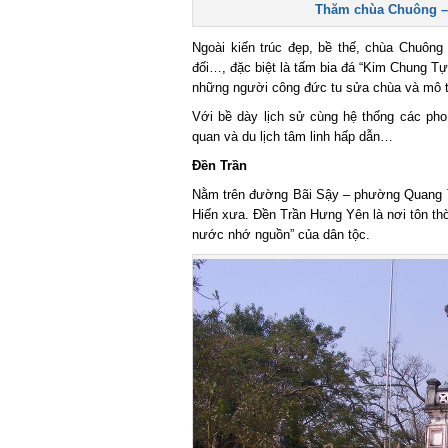
Thăm chùa Chuông – ‘
Ngoài kiến trúc đẹp, bề thế, chùa Chuông cò
đối…, đặc biệt là tấm bia đá “Kim Chung Tự 
những người công đức tu sửa chùa và mô tả
Với bề dày lịch sử cùng hệ thống các pho
quan và du lịch tâm linh hấp dẫn…
Đền Trần
Nằm trên đường Bãi Sậy – phường Quang Tru
Hiến xưa. Đền Trần Hưng Yên là nơi tôn thờ 
nước nhớ nguồn” của dân tộc.