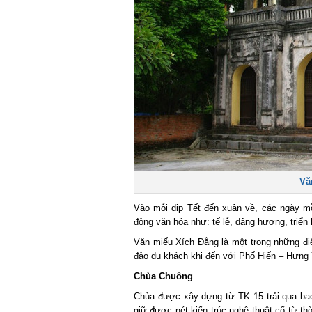
Văn
Vào mỗi dịp Tết đến xuân về, các ngày mồn
động văn hóa như: tế lễ, dâng hương, triển l
Văn miếu Xích Đằng là một trong những điểm
đảo du khách khi đến với Phố Hiến – Hưng 
Chùa Chuông
Chùa được xây dựng từ TK 15 trải qua bao th
giữ được nét kiến trúc nghệ thuật cổ từ th