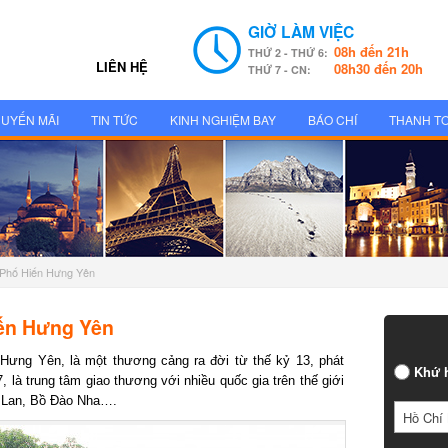
GIỜ LÀM VIỆC
08h đến 21h
THỨ 2 - THỨ 6:
LIÊN HỆ
08h30 đến 20h
THỨ 7 - CN:
UYẾN MÃI
TIN TỨC
KINH NGHIỆM BAY
BÁO CHÍ
THANH T
 Phố Hiến Hưng Yên
ến Hưng Yên
ưng Yên, là một thương cảng ra đời từ thế kỷ 13, phát
Khứ h
 là trung tâm giao thương với nhiều quốc gia trên thế giới
 Lan, Bồ Đào Nha….
Hồ Chí 