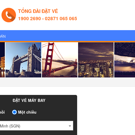
TỔNG ĐÀI ĐẶT VÉ
1900 2690 - 02871 065 065
OÁN
ĐẶT VÉ MÁY BAY
ồi
Một chiều
Minh (SGN)