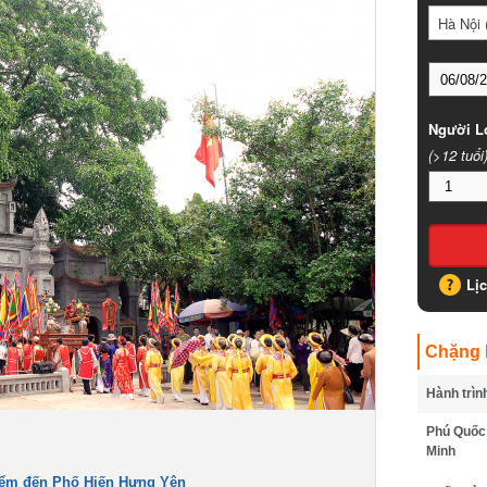
Hà Nội (
Người Lớ
(>12 tuổi)
Lịc
Chặng B
Hành trình
Phú Quốc -
Minh
m đến Phố Hiến Hưng Yên