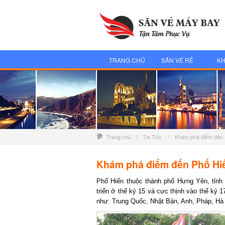
TRANG CHỦ
SĂN VÉ RẺ
KH
Trang chủ
/
Tin Tức
/
Khám phá điểm đến
Khám phá điểm đến Phố Hi
Phố Hiến thuộc thành phố Hưng Yên, tỉnh H
triển ở thế kỷ 15 và cực thịnh vào thế kỷ 17,
như: Trung Quốc, Nhật Bản, Anh, Pháp, Hà