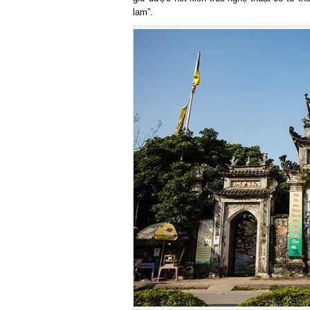
lam”.