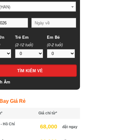
HAN)
n
Trẻ Em
Em Bé
(2-12 tuổi)
(0-2 tuổi)
h Âm
ay Giá Rẻ
*
Giá chỉ từ*
 Hồ Chí
68,000
đặt ngay