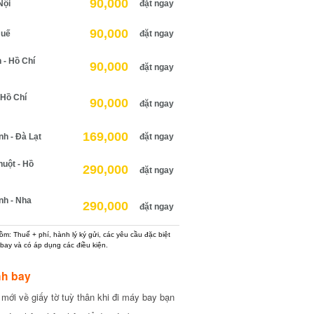
90,000
ội
đặt ngay
90,000
uế
đặt ngay
 Hồ Chí
90,000
đặt ngay
Hồ Chí
90,000
đặt ngay
169,000
 - Đà Lạt
đặt ngay
ột - Hồ
290,000
đặt ngay
h - Nha
290,000
đặt ngay
: Thuế + phí, hành lý ký gửi, các yêu cầu đặc biệt
ay và có áp dụng các điều kiện.
h bay
ới về giấy tờ tuỳ thân khi đi máy bay bạn