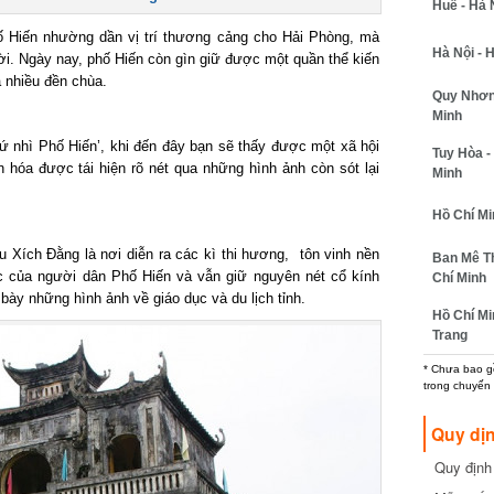
Huế - Hà N
 Hiến nhường dần vị trí thương cảng cho Hải Phòng, mà
Hà Nội - H
ời. Ngày nay, phố Hiến còn gìn giữ được một quần thể kiến
 nhiều đền chùa.
Quy Nhơn -
Minh
 nhì Phố Hiến’, khi đến đây bạn sẽ thấy được một xã hội
Tuy Hòa - 
hóa được tái hiện rõ nét qua những hình ảnh còn sót lại
Minh
Hồ Chí Minh
ích Đằng là nơi diễn ra các kì thi hương, tôn vinh nền
Ban Mê Thu
c của người dân Phố Hiến và vẫn giữ nguyên nét cổ kính
Chí Minh
y những hình ảnh về giáo dục và du lịch tỉnh.
Hồ Chí Min
Trang
* Chưa bao gồm
trong chuyến b
Quy dịn
Quy định m
cần biết