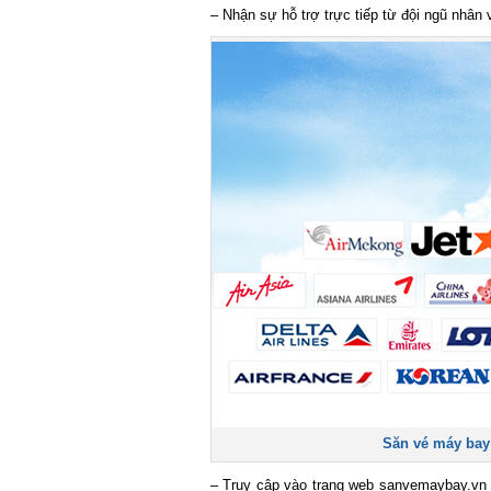
– Nhận sự hỗ trợ trực tiếp từ đội ngũ nhân v
Săn vé máy bay g
– Truy cập vào trang web sanvemaybay.vn để