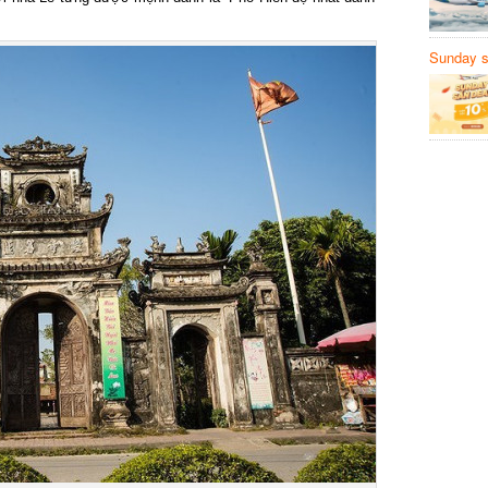
Sunday să
Sanvemay