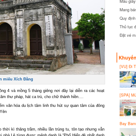
Mẫu giấy 
Mang bánh 
đồng
Quy định 
Thủ tục đ
Đặt vé máy
Khuyến 
[VU] Đi T
giảm 50% 
 miếu Xích Đằng
g 4 và mồng 5 tháng giêng nơi đây lại diễn ra các hoạt
[SPA] Mừn
ãm thư pháp, hát ca trù, cho chữ thánh hiền….
20%
 văn hóa du lịch tâm linh thu hút sự quan tâm của đông
Yên
Bay Bambo
ời kì thăng trầm, nhiều lần trùng tu, tôn tạo nhưng vẫn
ời nhà Lê từng được mệnh danh là “Phố Hiến đệ nhất danh