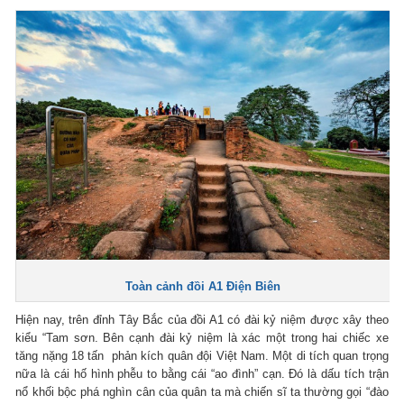
Toàn cảnh đồi A1 Điện Biên
Hiện nay, trên đỉnh Tây Bắc của đồi A1 có đài kỷ niệm được xây theo
kiểu “Tam sơn. Bên cạnh đài kỷ niệm là xác một trong hai chiếc xe
tăng nặng 18 tấn phản kích quân đội Việt Nam. Một di tích quan trọng
nữa là cái hố hình phễu to bằng cái “ao đình” cạn. Đó là dấu tích trận
nổ khối bộc phá nghìn cân của quân ta mà chiến sĩ ta thường gọi “đào