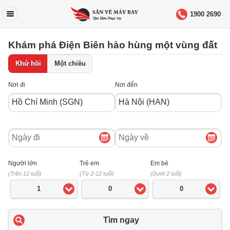
1900 2690
Khám phá Điện Biên hào hùng một vùng đất
Khứ hồi
Một chiều
Nơi đi
Nơi đến
Ngày
Ngày
đi
về
Người lớn
Trẻ em
Em bé
(Trên 12 tuổi)
(Từ 2-12 tuổi)
(Dưới 2 tuổi)
1
0
0
Tìm ngay