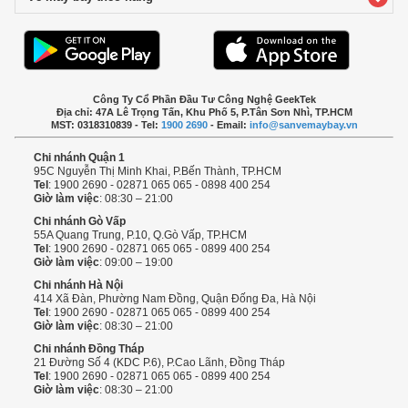
Công Ty Cổ Phần Đầu Tư Công Nghệ GeekTek
Địa chỉ: 47A Lê Trọng Tấn, Khu Phố 5, P.Tân Sơn Nhì, TP.HCM
MST: 0318310839 - Tel:
1900 2690
- Email:
info@sanvemaybay.vn
Chi nhánh Quận 1
95C Nguyễn Thị Minh Khai, P.Bến Thành, TP.HCM
Tel
: 1900 2690 - 02871 065 065 - 0898 400 254
Giờ làm việc
: 08:30 – 21:00
Chi nhánh Gò Vấp
55A Quang Trung, P.10, Q.Gò Vấp, TP.HCM
Tel
: 1900 2690 - 02871 065 065 - 0899 400 254
Giờ làm việc
: 09:00 – 19:00
Chi nhánh Hà Nội
414 Xã Đàn, Phường Nam Đồng, Quận Đống Đa, Hà Nội
Tel
: 1900 2690 - 02871 065 065 - 0899 400 254
Giờ làm việc
: 08:30 – 21:00
Chi nhánh Đồng Tháp
21 Đường Số 4 (KDC P.6), P.Cao Lãnh, Đồng Tháp
Tel
: 1900 2690 - 02871 065 065 - 0899 400 254
Giờ làm việc
: 08:30 – 21:00