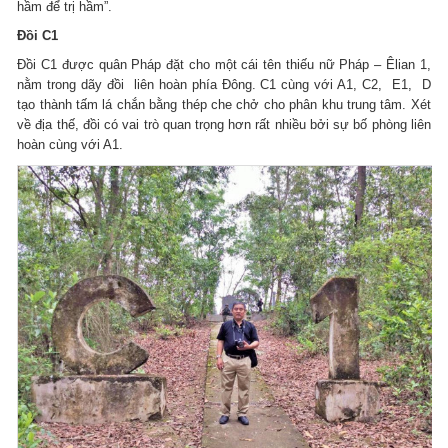
hầm để trị hầm”.
Đồi C1
Đồi C1 được quân Pháp đặt cho một cái tên thiếu nữ Pháp – Êlian 1,
nằm trong dãy đồi liên hoàn phía Đông. C1 cùng với A1, C2, E1, D
tạo thành tấm lá chắn bằng thép che chở cho phân khu trung tâm. Xét
về địa thế, đồi có vai trò quan trọng hơn rất nhiều bởi sự bố phòng liên
hoàn cùng với A1.