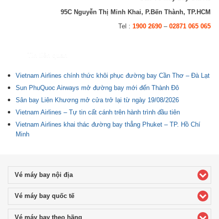
95C Nguyễn Thị Minh Khai, P.Bến Thành, TP.HCM
Tel :
1900 2690
–
02871 065 065
Tin liên quan
Vietnam Airlines chính thức khôi phục đường bay Cần Thơ – Đà Lạt
Sun PhuQuoc Airways mở đường bay mới đến Thành Đô
Sân bay Liên Khương mở cửa trở lại từ ngày 19/08/2026
Vietnam Airlines – Tự tin cất cánh trên hành trình đầu tiên
Vietnam Airlines khai thác đường bay thẳng Phuket – TP. Hồ Chí
Minh
Vé máy bay nội địa
click to expand contents
Vé máy bay quốc tế
click to expand contents
Vé máy bay theo hãng
click to expand contents