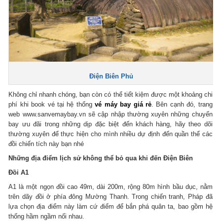
Điện Biên Phủ
Không chỉ nhanh chóng, bạn còn có thể tiết kiệm được một khoảng chi
phí khi book vé tại hệ thống
vé máy bay giá rẻ
. Bên cạnh đó, trang
web www.sanvemaybay.vn sẽ cập nhập thường xuyên những chuyến
bay ưu đãi trong những dịp đặc biệt đến khách hàng, hãy theo dõi
thường xuyên để thực hiện cho mình nhiều dự định đến quần thể các
đồi chiến tích này bạn nhé
Những địa điểm lịch sử không thể bỏ qua khi đến Điện Biên
Đồi A1
A1 là một ngọn đồi cao 49m, dài 200m, rộng 80m hình bầu dục, nằm
trên dãy đồi ở phía đông Mường Thanh. Trong chiến tranh, Pháp đã
lựa chọn địa điểm này làm cứ điểm để bắn phá quân ta, bao gồm hệ
thống hầm ngầm nối nhau.