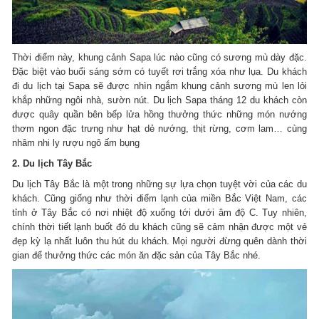
Thời điểm này, khung cảnh Sapa lúc nào cũng có sương mù dày đặc.
Đặc biệt vào buổi sáng sớm có tuyết rơi trắng xóa như lụa. Du khách
đi du lịch tại Sapa sẽ được nhìn ngắm khung cảnh sương mù len lỏi
khắp những ngôi nhà, sườn nút. Du lịch Sapa tháng 12 du khách còn
được quây quần bên bếp lửa hồng thưởng thức những món nướng
thơm ngon đặc trưng như hạt dẻ nướng, thịt rừng, cơm lam… cùng
nhâm nhi ly rượu ngô ấm bụng
2. Du lịch Tây Bắc
Du lịch Tây Bắc là một trong những sự lựa chọn tuyệt vời của các du
khách. Cũng giống như thời điểm lạnh của miền Bắc Việt Nam, các
tỉnh ở Tây Bắc có nơi nhiệt độ xuống tới dưới âm độ C. Tuy nhiên,
chính thời tiết lạnh buốt đó du khách cũng sẽ cảm nhận được một vẻ
đẹp kỳ lạ nhất luôn thu hút du khách. Mọi người đừng quên dành thời
gian để thưởng thức các món ăn đặc sản của Tây Bắc nhé.