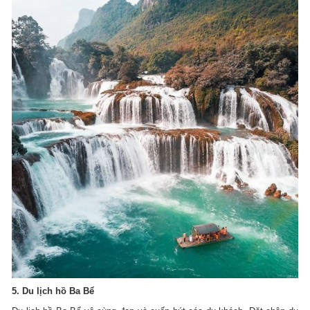
5. Du lịch hồ Ba Bể