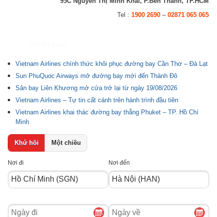
95C Nguyễn Thị Minh Khai, P.Bến Thành, TP.HCM
Tel :
1900 2690
–
02871 065 065
Tin liên quan
Vietnam Airlines chính thức khôi phục đường bay Cần Thơ – Đà Lạt
Sun PhuQuoc Airways mở đường bay mới đến Thành Đô
Sân bay Liên Khương mở cửa trở lại từ ngày 19/08/2026
Vietnam Airlines – Tự tin cất cánh trên hành trình đầu tiên
Vietnam Airlines khai thác đường bay thẳng Phuket – TP. Hồ Chí
Minh
Khứ hồi
Một chiều
Nơi đi
Nơi đến
Ngày
Ngày
đi
về