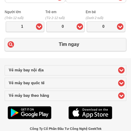
Người lớn
Trẻ em
Em bé
(Trên 12 tuổi)
(Từ 2-12 tuổi)
(Dưới 2 tuổi)
1
0
0
Tìm ngay
Vé máy bay nội địa
click to expand contents
Vé máy bay quốc tế
click to expand contents
Vé máy bay theo hãng
click to expand contents
Công Ty Cổ Phần Đầu Tư Công Nghệ GeekTek