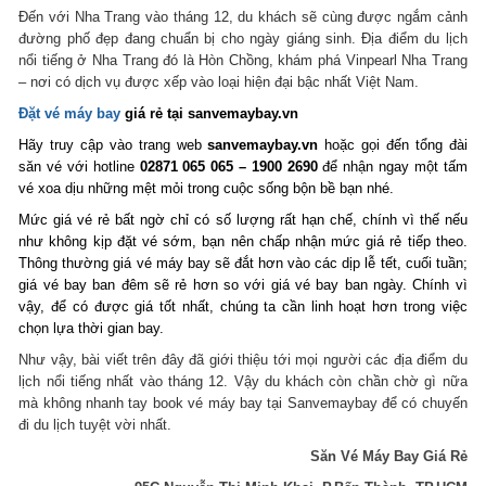
Đến với Nha Trang vào tháng 12, du khách sẽ cùng được ngắm cảnh
đường phố đẹp đang chuẩn bị cho ngày giáng sinh. Địa điểm du lịch
nổi tiếng ở Nha Trang đó là Hòn Chồng, khám phá Vinpearl Nha Trang
– nơi có dịch vụ được xếp vào loại hiện đại bậc nhất Việt Nam.
Đặt vé máy bay
giá rẻ tại sanvemaybay.vn
Hãy truy cập vào trang web
sanvemaybay.vn
hoặc gọi đến tổng đài
săn vé với hotline
02871 065 065 – 1900 2690
để nhận ngay một tấm
vé xoa dịu những mệt mỏi trong cuộc sống bộn bề bạn nhé.
Mức giá vé rẻ bất ngờ chỉ có số lượng rất hạn chế, chính vì thế nếu
như không kịp đặt vé sớm, bạn nên chấp nhận mức giá rẻ tiếp theo.
Thông thường giá vé máy bay sẽ đắt hơn vào các dịp lễ tết, cuối tuần;
giá vé bay ban đêm sẽ rẻ hơn so với giá vé bay ban ngày. Chính vì
vậy, để có được giá tốt nhất, chúng ta cần linh hoạt hơn trong việc
chọn lựa thời gian bay.
Như vậy, bài viết trên đây đã giới thiệu tới mọi người các địa điểm du
lịch nổi tiếng nhất vào tháng 12. Vậy du khách còn chần chờ gì nữa
mà không nhanh tay book vé máy bay tại Sanvemaybay để có chuyến
đi du lịch tuyệt vời nhất.
Săn Vé Máy Bay Giá Rẻ