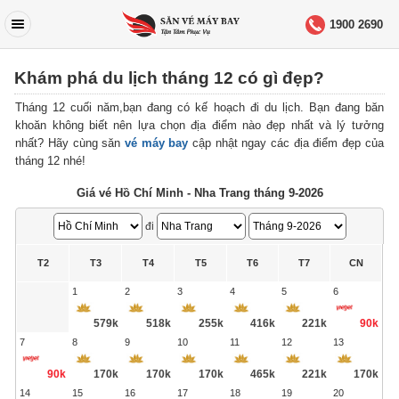
1900 2690
Khám phá du lịch tháng 12 có gì đẹp?
Tháng 12 cuối năm,bạn đang có kế hoạch đi du lịch. Bạn đang băn
khoăn không biết nên lựa chọn địa điểm nào đẹp nhất và lý tưởng
nhất? Hãy cùng săn
vé máy bay
cập nhật ngay các địa điểm đẹp của
tháng 12 nhé!
Giá vé Hồ Chí Minh - Nha Trang tháng 9-2026
đi
T2
T3
T4
T5
T6
T7
CN
1
2
3
4
5
6
579k
518k
255k
416k
221k
90k
7
8
9
10
11
12
13
90k
170k
170k
170k
465k
221k
170k
14
15
16
17
18
19
20