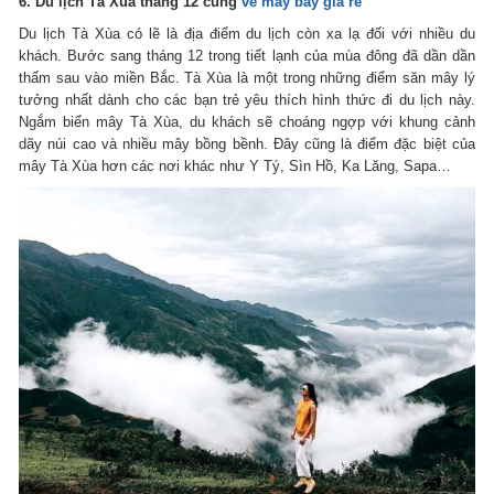
6. Du lịch Tà Xùa tháng 12 cùng
vé máy bay giá rẻ
Du lịch Tà Xùa có lẽ là địa điểm du lịch còn xa lạ đối với nhiều du
khách. Bước sang tháng 12 trong tiết lạnh của mùa đông đã dần dần
thấm sau vào miền Bắc. Tà Xùa là một trong những điểm săn mây lý
tưởng nhất dành cho các bạn trẻ yêu thích hình thức đi du lịch này.
Ngắm biển mây Tà Xùa, du khách sẽ choáng ngợp với khung cảnh
dãy núi cao và nhiều mây bồng bềnh. Đây cũng là điểm đặc biệt của
mây Tà Xùa hơn các nơi khác như Y Tý, Sìn Hồ, Ka Lăng, Sapa…