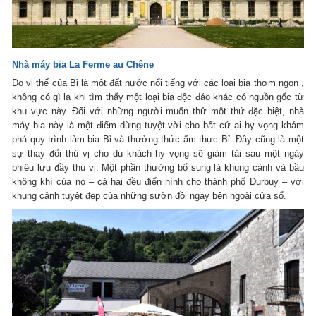
Nhà máy bia La Ferme au Chêne
Do vị thế của Bỉ là một đất nước nổi tiếng với các loại bia thơm ngon ,
không có gì lạ khi tìm thấy một loại bia độc đáo khác có nguồn gốc từ
khu vực này. Đối với những người muốn thử một thứ đặc biệt, nhà
máy bia này là một điểm dừng tuyệt vời cho bất cứ ai hy vọng khám
phá quy trình làm bia Bỉ và thưởng thức ẩm thực Bỉ. Đây cũng là một
sự thay đổi thú vị cho du khách hy vọng sẽ giảm tải sau một ngày
phiêu lưu đầy thú vị. Một phần thưởng bổ sung là khung cảnh và bầu
không khí của nó – cả hai đều điển hình cho thành phố Durbuy – với
khung cảnh tuyệt đẹp của những sườn đồi ngay bên ngoài cửa sổ.