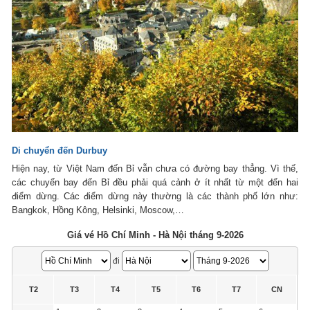
Di chuyển đến Durbuy
Hiện nay, từ Việt Nam đến Bỉ vẫn chưa có đường bay thẳng. Vì thế,
các chuyến bay đến Bỉ đều phải quá cảnh ở ít nhất từ một đến hai
điểm dừng. Các điểm dừng này thường là các thành phố lớn như:
Bangkok, Hồng Kông, Helsinki, Moscow,…
Giá vé Hồ Chí Minh - Hà Nội tháng 9-2026
đi
T2
T3
T4
T5
T6
T7
CN