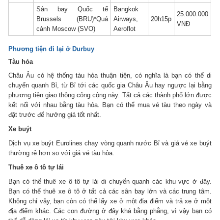
Sân bay Quốc tế
Bangkok
25.000.000
Brussels (BRU)*Quá
Airways,
20h15p
VNĐ
cảnh Moscow (SVO)
Aeroflot
Phương tiện đi lại ở Durbuy
Tàu hỏa
Châu Âu có hệ thống tàu hỏa thuận tiện, có nghĩa là bạn có thể di
chuyển quanh Bỉ, từ Bỉ tới các quốc gia Châu Âu hay ngược lại bằng
phương tiện giao thông công cộng này. Tất cả các thành phố lớn được
kết nối với nhau bằng tàu hỏa. Bạn có thể mua vé tàu theo ngày và
đặt trước để hưởng giá tốt nhất.
Xe buýt
Dịch vụ xe buýt Eurolines chạy vòng quanh nước Bỉ và giá vé xe buýt
thường rẻ hơn so với giá vé tàu hỏa.
Thuê xe ô tô tự lái
Bạn có thể thuê xe ô tô tự lái di chuyển quanh các khu vực ở đây.
Bạn có thể thuê xe ô tô ở tất cả các sân bay lớn và các trung tâm.
Không chỉ vậy, bạn còn có thể lấy xe ở một địa điểm và trả xe ở một
địa điểm khác. Các con đường ở đây khá bằng phẳng, vì vậy bạn có