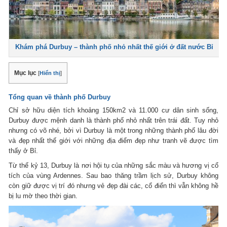
Khám phá Durbuy – thành phố nhỏ nhất thế giới ở đất nước Bỉ
Mục lục
[
Hiển thị
]
Tổng quan về thành phố Durbuy
Chỉ sở hữu diện tích khoảng 150km2 và 11.000 cư dân sinh sống,
Durbuy được mệnh danh là thành phố nhỏ nhất trên trái đất. Tuy nhỏ
nhưng có võ nhé, bởi vì Durbuy là một trong những thành phố lâu đời
và đẹp nhất thế giới với những địa điểm đẹp như tranh vẽ được tìm
thấy ở Bỉ.
Từ thế kỷ 13, Durbuy là nơi hội tụ của những sắc màu và hương vị cổ
tích của vùng Ardennes. Sau bao thăng trầm lịch sử, Durbuy không
còn giữ được vị trí đó nhưng vẻ đẹp đài các, cổ điển thì vẫn không hề
bị lu mờ theo thời gian.