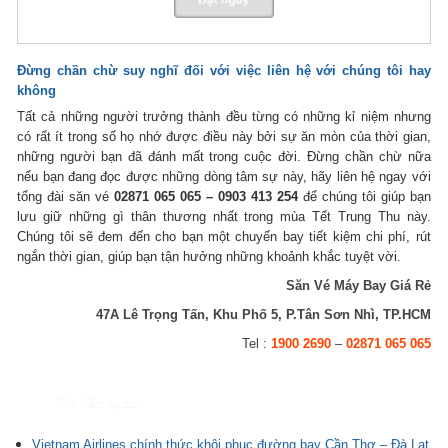
Đừng chần chừ suy nghĩ đối với việc liên hệ với chúng tôi hay
không
Tất cả những người trưởng thành đều từng có những kỉ niệm nhưng
có rất ít trong số họ nhớ được điều này bởi sự ăn mòn của thời gian,
những người bạn đã đánh mất trong cuộc đời. Đừng chần chừ nữa
nếu bạn đang đọc được những dòng tâm sự này, hãy liên hệ ngay với
tổng đài săn vé
02871 065 065 – 0903 413 254
để chúng tôi giúp bạn
lưu giữ những gì thân thương nhất trong mùa Tết Trung Thu này.
Chúng tôi sẽ đem đến cho bạn một chuyến bay tiết kiệm chi phí, rút
ngắn thời gian, giúp bạn tận hưởng những khoảnh khắc tuyệt vời.
Săn Vé Máy Bay Giá Rẻ
47A Lê Trọng Tấn, Khu Phố 5, P.Tân Sơn Nhì, TP.HCM
Tel :
1900 2690
–
02871 065 065
Tin liên quan
Vietnam Airlines chính thức khôi phục đường bay Cần Thơ – Đà Lạt