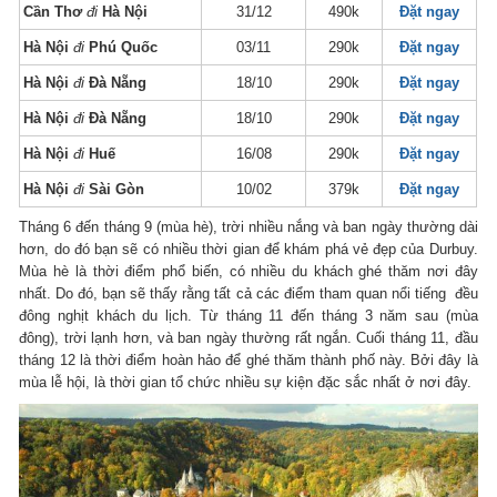
Cần Thơ
đi
Hà Nội
31/12
490k
Đặt ngay
Hà Nội
đi
Phú Quốc
03/11
290k
Đặt ngay
Hà Nội
đi
Đà Nẵng
18/10
290k
Đặt ngay
Hà Nội
đi
Đà Nẵng
18/10
290k
Đặt ngay
Hà Nội
đi
Huế
16/08
290k
Đặt ngay
Hà Nội
đi
Sài Gòn
10/02
379k
Đặt ngay
Tháng 6 đến tháng 9 (mùa hè), trời nhiều nắng và ban ngày thường dài
hơn, do đó bạn sẽ có nhiều thời gian để khám phá vẻ đẹp của Durbuy.
Mùa hè là thời điểm phổ biến, có nhiều du khách ghé thăm nơi đây
nhất. Do đó, bạn sẽ thấy rằng tất cả các điểm tham quan nổi tiếng đều
đông nghịt khách du lịch. Từ tháng 11 đến tháng 3 năm sau (mùa
đông), trời lạnh hơn, và ban ngày thường rất ngắn. Cuối tháng 11, đầu
tháng 12 là thời điểm hoàn hảo để ghé thăm thành phố này. Bởi đây là
mùa lễ hội, là thời gian tổ chức nhiều sự kiện đặc sắc nhất ở nơi đây.