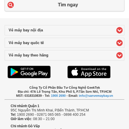
Tìm ngay
Vé máy bay nội địa
click to expand contents
Vé máy bay quốc tế
click to expand contents
Vé máy bay theo hãng
click to expand contents
Công Ty Cổ Phần Đầu Tư Công Nghệ GeekTek
Địa chỉ: 47A Lê Trọng Tấn, Khu Phố 5, P.Tân Sơn Nhì, TP.HCM
MST: 0318310839 - Tel:
1900 2690
- Email:
info@sanvemaybay.vn
Chi nhánh Quận 1
95C Nguyễn Thị Minh Khai, P.Bến Thành, TP.HCM
Tel
: 1900 2690 - 02871 065 065 - 0898 400 254
Giờ làm việc
: 08:30 – 21:00
Chi nhánh Gò Vấp