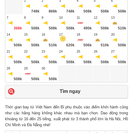
1
2
3
4
5
6
748k
868k
748k
508k
508k
508k
7
8
9
10
11
12
13
368k
508k
508k
508k
490k
508k
510k
14
15
16
17
18
19
20
508k
508k
510k
620k
506k
510k
508k
21
22
23
24
25
26
27
508k
508k
508k
508k
508k
508k
508k
28
29
30
508k
506k
508k
Tìm ngay
Thời gian bay từ Việt Nam đến Bỉ phụ thuộc vào điểm khởi hành cũng
như các hãng hàng không khác nhau mà bạn chọn. Dao động trong
khoảng từ 16 đến 25 tiếng, xuất phát từ 3 thành phố lớn là Hà Nội, Hồ
Chí Minh và Đà Nẵng nhé!