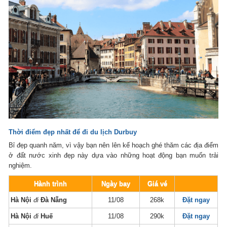
Thời điểm đẹp nhất để đi du lịch Durbuy
Bỉ đẹp quanh năm, vì vậy bạn nên lên kế hoạch ghé thăm các địa điểm
ở đất nước xinh đẹp này dựa vào những hoạt động bạn muốn trải
nghiệm.
Hành trình
Ngày bay
Giá vé
Hà Nội
đi
Đà Nẵng
11/08
268k
Đặt ngay
Hà Nội
đi
Huế
11/08
290k
Đặt ngay