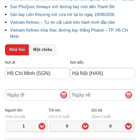
Sun PhuQuoc Airways mở đường bay mới đến Thành Đô
Sân bay Liên Khương mở cửa trở lại từ ngày 19/08/2026
Vietnam Airlines – Tự tin cất cánh trên hành trình đầu tiên
Vietnam Airlines khai thác đường bay thẳng Phuket – TP. Hồ Chí
Minh
Khứ hồi
Một chiều
Nơi đi
Nơi đến
Ngày
Ngày
đi
về
Người lớn
Trẻ em
Em bé
(Trên 12 tuổi)
(Từ 2-12 tuổi)
(Dưới 2 tuổi)
1
0
0