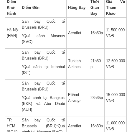
Điểm
Thời
Giá Vé
Khởi
Điểm Đến
Hãng Bay
Gian
Tham
Hành
Bay
Khảo
Sân bay Quốc tế
Brussels (BRU)
Hà Nội
11.500.000
Aeroflot
16h30p
*Quá cảnh Moscow
(HAN)
VNĐ
(SVO)
Sân bay Quốc tế
Brussels (BRU)
Turkish
21h30
12.500.000
*Quá cảnh tại Istanbul
Airlines
p
VNĐ
(IST)
Sân bay Quốc tế
Brussels (BRU)
Etihad
15.000.000
*Quá cảnh tại Bangkok
23h35p
Airways
VNĐ
(BKK) và Abu Dhabi
(AUH)
TP.
Sân bay Quốc tế
11.000.000
HCM
Brussels (BRU)*Quá
Aeroflot
16h30p
VNĐ
(SGN)
cảnh tại Moscow (SVO)