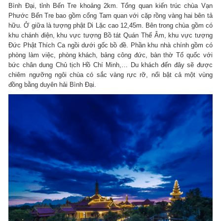
Bình Đại, tỉnh Bến Tre khoảng 2km. Tổng quan kiến trúc chùa Vạn
Phước Bến Tre bao gồm cổng Tam quan với cặp rồng vàng hai bên tả
hữu. Ở giữa là tượng phật Di Lặc cao 12,45m. Bên trong chùa gồm có
khu chánh điện, khu vực tượng Bồ tát Quán Thế Âm, khu vực tượng
Đức Phật Thích Ca ngồi dưới gốc bồ đề. Phần khu nhà chính gồm có
phòng làm việc, phòng khách, bảng công đức, bàn thờ Tổ quốc với
bức chân dung Chủ tịch Hồ Chí Minh,… Du khách đến đây sẽ được
chiêm ngưỡng ngôi chùa có sắc vàng rực rỡ, nổi bật cả một vùng
đồng bằng duyên hải Bình Đại.