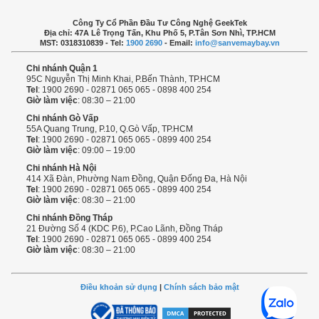
Công Ty Cổ Phần Đầu Tư Công Nghệ GeekTek
Địa chỉ: 47A Lê Trọng Tấn, Khu Phố 5, P.Tân Sơn Nhì, TP.HCM
MST: 0318310839 - Tel:
1900 2690
- Email:
info@sanvemaybay.vn
Chi nhánh Quận 1
95C Nguyễn Thị Minh Khai, P.Bến Thành, TP.HCM
Tel
: 1900 2690 - 02871 065 065 - 0898 400 254
Giờ làm việc
: 08:30 – 21:00
Chi nhánh Gò Vấp
55A Quang Trung, P.10, Q.Gò Vấp, TP.HCM
Tel
: 1900 2690 - 02871 065 065 - 0899 400 254
Giờ làm việc
: 09:00 – 19:00
Chi nhánh Hà Nội
414 Xã Đàn, Phường Nam Đồng, Quận Đống Đa, Hà Nội
Tel
: 1900 2690 - 02871 065 065 - 0899 400 254
Giờ làm việc
: 08:30 – 21:00
Chi nhánh Đồng Tháp
21 Đường Số 4 (KDC P.6), P.Cao Lãnh, Đồng Tháp
Tel
: 1900 2690 - 02871 065 065 - 0899 400 254
Giờ làm việc
: 08:30 – 21:00
Điều khoản sử dụng
|
Chính sách bảo mật