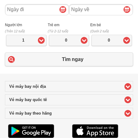
Ngày
Ngày
đi
về
Người lớn
Trẻ em
Em bé
(Trên 12 tuổi)
(Từ 2-12 tuổi)
(Dưới 2 tuổi)
1
0
0
Tìm ngay
Vé máy bay nội địa
click to expand contents
Vé máy bay quốc tế
click to expand contents
Vé máy bay theo hãng
click to expand contents