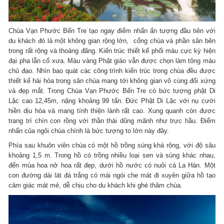
Chùa Vạn Phước Bến Tre tạo ngay điểm nhấn ấn tượng đầu tiên với
du khách đó là một không gian rộng lớn, cổng chùa và phần sân bên
trong rất rộng và thoáng đãng. Kiến trúc thiết kế phối màu cực kỳ hiện
đại pha lẫn cổ xưa. Màu vàng Phật giáo vẫn được chọn làm tông màu
chủ đạo. Nhìn bao quát các công trình kiến trúc trong chùa đều được
thiết kế hài hòa trong sân chùa mang tới không gian vô cùng đối xứng
và đẹp mắt. Trong Chùa Vạn Phước Bến Tre có bức tượng phật Di
Lặc cao 12,45m, nặng khoảng 99 tấn. Đức Phật Di Lặc với nụ cười
hiền dịu hòa và mang tính thiện lành rất cao. Xung quanh còn được
trang trí chín con rồng với thần thái dũng mãnh như trực hầu. Điểm
nhấn của ngôi chùa chính là bức tượng to lớn này đây.
Phía sau khuôn viên chùa có một hồ trồng súng khá rộng, với độ sâu
khoảng 1,5 m. Trong hồ có trồng nhiều loại sen và súng khác nhau,
đến mùa hoa nở hoa rất đẹp, dưới hồ nước có nuôi cá La Hán. Một
con đường dài lát đá trắng có mái ngói che mát đi xuyên giữa hồ tạo
cảm giác mát mẻ, dễ chịu cho du khách khi ghé thăm chùa.