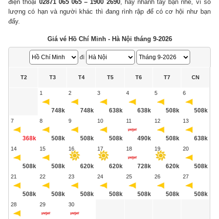
điện thoại
02871 065 065 – 1900 2690
, hãy nhanh tay bạn nhé, vì số
lượng có hạn và người khác thì đang rình rập để có cơ hội như bạn
đấy.
Giá vé Hồ Chí Minh - Hà Nội tháng 9-2026
đi
T2
T3
T4
T5
T6
T7
CN
1
2
3
4
5
6
748k
748k
638k
638k
508k
508k
7
8
9
10
11
12
13
368k
508k
508k
508k
490k
508k
638k
14
15
16
17
18
19
20
508k
508k
620k
620k
728k
620k
508k
21
22
23
24
25
26
27
508k
508k
508k
508k
508k
508k
508k
28
29
30