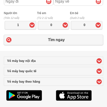
đi
về
Người lớn
Trẻ em
Em bé
(Trên 12 tuổi)
(Từ 2-12 tuổi)
(Dưới 2 tuổi)
1
0
0
Tìm ngay
Vé máy bay nội địa
click to expand contents
Vé máy bay quốc tế
click to expand contents
Vé máy bay theo hãng
click to expand contents