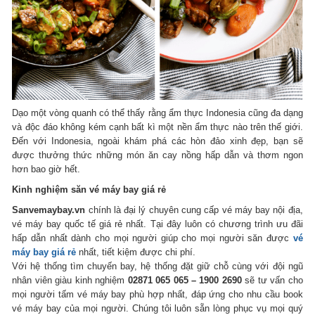
Dạo một vòng quanh có thể thấy rằng ẩm thực Indonesia cũng đa dạng
và độc đáo không kém cạnh bất kì một nền ẩm thực nào trên thế giới.
Đến với Indonesia, ngoài khám phá các hòn đảo xinh đẹp, bạn sẽ
được thưởng thức những món ăn cay nồng hấp dẫn và thơm ngon
hơn bao giờ hết.
Kinh nghiệm săn vé máy bay giá rẻ
Sanvemaybay.vn
chính là đại lý chuyên cung cấp vé máy bay nội địa,
vé máy bay quốc tế giá rẻ nhất. Tại đây luôn có chương trình ưu đãi
hấp dẫn nhất dành cho mọi người giúp cho mọi người săn được
vé
máy bay giá rẻ
nhất, tiết kiệm được chi phí.
Với hệ thống tìm chuyến bay, hệ thống đặt giữ chỗ cùng với đội ngũ
nhân viên giàu kinh nghiệm
02871 065 065 – 1900 2690
sẽ tư vấn cho
mọi người tấm vé máy bay phù hợp nhất, đáp ứng cho nhu cầu book
vé máy bay của mọi người. Chúng tôi luôn sẵn lòng phục vụ mọi quý