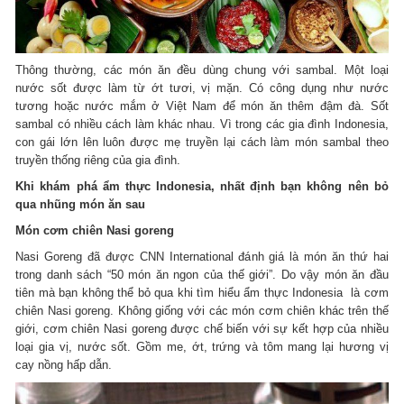
Thông thường, các món ăn đều dùng chung với sambal. Một loại
nước sốt được làm từ ớt tươi, vị mặn. Có công dụng như nước
tương hoặc nước mắm ở Việt Nam để món ăn thêm đậm đà. Sốt
sambal có nhiều cách làm khác nhau. Vì trong các gia đình Indonesia,
con gái lớn lên luôn được mẹ truyền lại cách làm món sambal theo
truyền thống riêng của gia đình.
Khi khám phá ẩm thực Indonesia, nhất định bạn không nên bỏ
qua nhũng món ăn sau
Món cơm chiên Nasi goreng
Nasi Goreng đã được CNN International đánh giá là món ăn thứ hai
trong danh sách “50 món ăn ngon của thế giới”. Do vậy món ăn đầu
tiên mà bạn không thể bỏ qua khi tìm hiểu ẩm thực Indonesia là cơm
chiên Nasi goreng. Không giống với các món cơm chiên khác trên thế
giới, cơm chiên Nasi goreng được chế biến với sự kết hợp của nhiều
loại gia vị, nước sốt. Gồm me, ớt, trứng và tôm mang lại hương vị
cay nồng hấp dẫn.