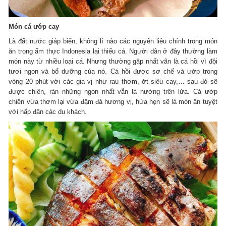
Món cá ướp cay
Là đất nước giáp biển, không lí nào các nguyên liệu chính trong món
ăn trong ẩm thực Indonesia lại thiếu cá. Người dân ở đây thường làm
món này từ nhiều loại cá. Nhưng thường gặp nhất vãn là cá hồi vì đội
tươi ngon và bổ dưỡng của nó. Cá hồi được sơ chế và ướp trong
vòng 20 phút với các gia vị như rau thơm, ớt siêu cay,… sau đó sẽ
được chiên, rán những ngon nhất vẫn là nướng trên lửa. Cá ướp
chiên vừa thơm lại vừa đậm đà hương vị, hứa hẹn sẽ là món ăn tuyệt
với hấp đãn các du khách.