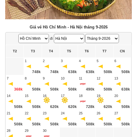
Giá vé Hồ Chí Minh - Hà Nội tháng 9-2026
đi
T2
T3
T4
T5
T6
T7
CN
1
2
3
4
5
6
748k
748k
638k
638k
508k
508k
7
8
9
10
11
12
13
368k
508k
508k
508k
490k
508k
638k
14
15
16
17
18
19
20
508k
508k
620k
620k
728k
620k
508k
21
22
23
24
25
26
27
508k
508k
508k
508k
508k
508k
508k
28
29
30