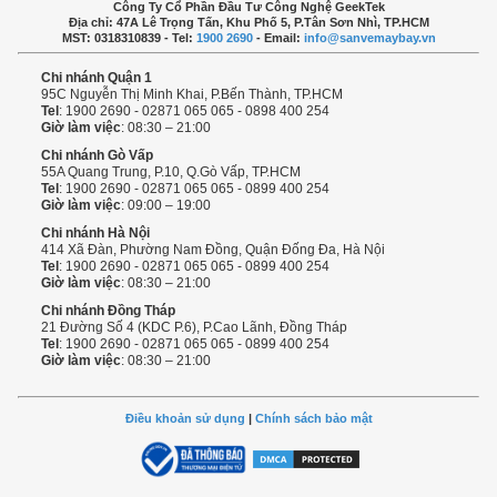
Công Ty Cổ Phần Đầu Tư Công Nghệ GeekTek
Địa chỉ: 47A Lê Trọng Tấn, Khu Phố 5, P.Tân Sơn Nhì, TP.HCM
MST: 0318310839 - Tel:
1900 2690
- Email:
info@sanvemaybay.vn
Chi nhánh Quận 1
95C Nguyễn Thị Minh Khai, P.Bến Thành, TP.HCM
Tel
: 1900 2690 - 02871 065 065 - 0898 400 254
Giờ làm việc
: 08:30 – 21:00
Chi nhánh Gò Vấp
55A Quang Trung, P.10, Q.Gò Vấp, TP.HCM
Tel
: 1900 2690 - 02871 065 065 - 0899 400 254
Giờ làm việc
: 09:00 – 19:00
Chi nhánh Hà Nội
414 Xã Đàn, Phường Nam Đồng, Quận Đống Đa, Hà Nội
Tel
: 1900 2690 - 02871 065 065 - 0899 400 254
Giờ làm việc
: 08:30 – 21:00
Chi nhánh Đồng Tháp
21 Đường Số 4 (KDC P.6), P.Cao Lãnh, Đồng Tháp
Tel
: 1900 2690 - 02871 065 065 - 0899 400 254
Giờ làm việc
: 08:30 – 21:00
Điều khoản sử dụng
|
Chính sách bảo mật